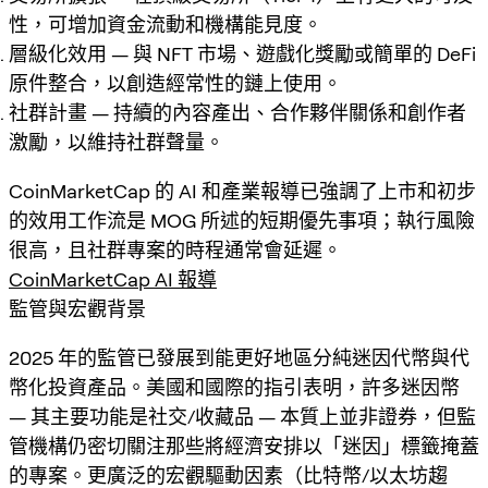
性，可增加資金流動和機構能見度。
層級化效用 — 與 NFT 市場、遊戲化獎勵或簡單的 DeFi
原件整合，以創造經常性的鏈上使用。
社群計畫 — 持續的內容產出、合作夥伴關係和創作者
激勵，以維持社群聲量。
CoinMarketCap 的 AI 和產業報導已強調了上市和初步
的效用工作流是 MOG 所述的短期優先事項；執行風險
很高，且社群專案的時程通常會延遲。
CoinMarketCap AI 報導
監管與宏觀背景
2025 年的監管已發展到能更好地區分純迷因代幣與代
幣化投資產品。美國和國際的指引表明，許多迷因幣
— 其主要功能是社交/收藏品 — 本質上並非證券，但監
管機構仍密切關注那些將經濟安排以「迷因」標籤掩蓋
的專案。更廣泛的宏觀驅動因素（比特幣/以太坊趨