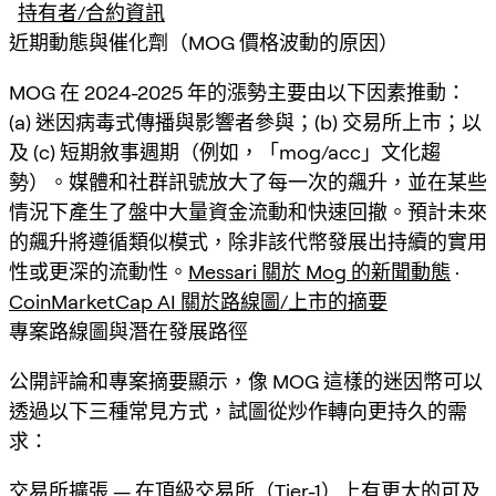
持有者/合約資訊
近期動態與催化劑（MOG 價格波動的原因）
MOG 在 2024-2025 年的漲勢主要由以下因素推動：
(a) 迷因病毒式傳播與影響者參與；(b) 交易所上市；以
及 (c) 短期敘事週期（例如，「mog/acc」文化趨
勢）。媒體和社群訊號放大了每一次的飆升，並在某些
情況下產生了盤中大量資金流動和快速回撤。預計未來
的飆升將遵循類似模式，除非該代幣發展出持續的實用
性或更深的流動性。
Messari 關於 Mog 的新聞動態
·
CoinMarketCap AI 關於路線圖/上市的摘要
專案路線圖與潛在發展路徑
公開評論和專案摘要顯示，像 MOG 這樣的迷因幣可以
透過以下三種常見方式，試圖從炒作轉向更持久的需
求：
交易所擴張 — 在頂級交易所（Tier-1）上有更大的可及