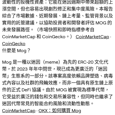
波動性的投機性資產：它能在迷因週期中帶來超額的上
漲空間，但也容易出現劇烈修正和集中度風險。本報告
綜合了市場數據、近期發展、鏈上考量、監管背景以及
實用的託管建議，以協助投資者和開發者評估 MOG 的
未來發展路徑。（市場快照和即時指標參考自
CoinMarketCap 和 CoinGecko。）
CoinMarketCap
·
CoinGecko
什麼是 Mog？
Mog 是一種以迷因（meme）為先的 ERC-20 文化代
幣，於 2023 年年中問世，現已成為更廣泛的「迷因
幣」生態系的一部分。該專案高度依賴品牌塑造、病毒
式內容以及社群的飛輪效應，而非一個具有原生鏈上原
件的正式 DeFi 協議。由於 MOG 被實現為標準代幣，
它受益於廣泛的錢包和交易所兼容性，但同時也繼承了
迷因代幣常見的智能合約風險和流動性動態。
CoinMarketCap
·
OKX：如何購買 Mog