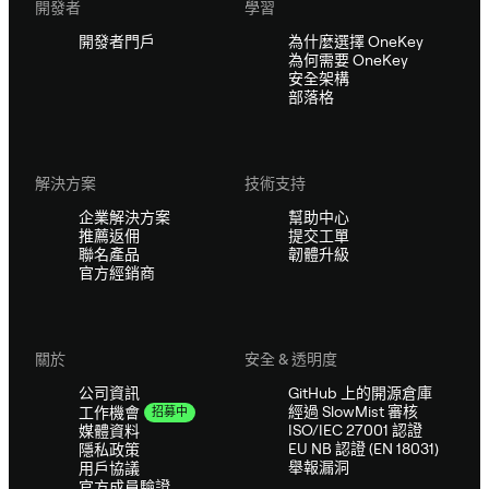
開發者
學習
開發者門戶
為什麼選擇 OneKey
為何需要 OneKey
安全架構
部落格
解決方案
技術支持
企業解決方案
幫助中心
推薦返佣
提交工單
聯名產品
韌體升級
官方經銷商
關於
安全 & 透明度
公司資訊
GitHub 上的開源倉庫
經過 SlowMist 審核
工作機會
招募中
ISO/IEC 27001 認證
媒體資料
EU NB 認證 (EN 18031)
隱私政策
舉報漏洞
用戶協議
官方成員驗證