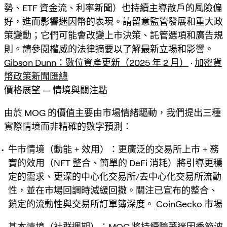
勢、ETF 資金流、利率新聞）也持續主導散戶的風險偏
好，進而影響迷因幣的表現。請留意監管發展和重大政
策變動；它們可能會改變上市決策、託管選項和廣告規
則。請參閱權威的法律摘要以了解最新立場和影響。
Gibson Dunn：數位資產更新（2025 年 2 月）
·
加密貨
幣政策新聞匯總
價格展望 — 情境與關注點
由於 MOG 的價值主要由市場情緒驅動，我們提出三種
實際情境而非精確的數字預測：
牛市情境（動能 + 效用）：更廣泛的交易所上市 + 務
實的效用（NFT 整合、簡單的 DeFi 消耗）將引導更穩
定的需求、更深的中心化交易所/去中心化交易所流動
性，並在市場回調時減緩回撤。關注已宣布的整合、
鎖定的流動性與交易所訂單簿深度。
CoinGecko 市場
基本情境（社群週期）：MOG 將持續隨著迷因季節波