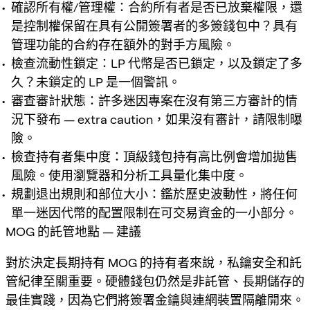
確認所有權/管理權：合約所有者是否已放棄權限，還
是控制權保留在具有公開簽署者的多簽錢包中？具有
管理功能的合約存在額外的對手方風險。
檢查流動性鎖定：LP 代幣是否已鎖定，以及鎖定了多
久？未鎖定的 LP 是一個警訊。
審查審計狀態：許多迷因專案在沒有第三方審計的情
況下發布 — extra caution，如果沒有審計，請限制曝
險。
檢查持有者集中度：頂級錢包持有高比例會增加拋售
風險。使用瀏覽器和分析工具量化集中度。
規劃退出規則和部位大小：鑑於歷史波動性，將任何
單一迷因代幣的配置限制在可交易資金的一小部分。
MOG 的託管地點 — 建議
對於決定長期持有 MOG 的持有者來說，私鑰安全和託
管紀律至關重要。硬體錢包仍然是非託管、長期儲存的
最佳實踐，因為它們將簽署金鑰與連網裝置隔離開來。