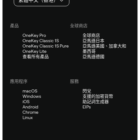
繁體中文（香港）
產品
全球商店
OneKey Pro
全球商店
OneKey Classic 1S
亞馬遜日本
OneKey Classic 1S Pure
亞馬遜美國、加拿大和
OneKey Lite
墨西哥
查看所有產品
亞馬遜德國
應用程序
服務
macOS
閃兌
Windows
支援的加密貨幣
iOS
助記詞生成器
Android
EIPs
Chrome
Linux