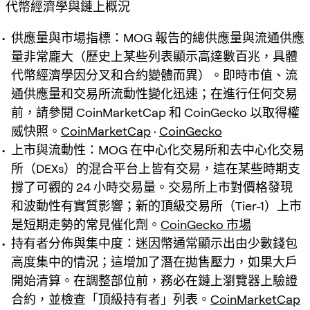
代幣經濟學與鏈上概況
供應量與市場指標：MOG 報告的總供應量與流通供應
量非常龐大（歷史上某些列表顯示高達數百兆，具體
代幣經濟學因分叉和合約變體而異）。即時市值、流
通供應量和交易所流動性變化迅速；在進行任何交易
前，請參閱 CoinMarketCap 和 CoinGecko 以取得權
威快照。
CoinMarketCap
·
CoinGecko
上市與流動性：MOG 在中心化交易所和去中心化交易
所（DEXs）的混合平台上皆有交易，這在某些時期支
撐了可觀的 24 小時交易量。交易所上市對價格發現
和波動性有實質影響；新的頂級交易所（Tier-1）上市
是短期走勢的常見催化劑。
CoinGecko 市場
持有者分佈與集中度：迷因幣通常顯示出由少數錢包
高度集中的情況；這增加了潛在拋售壓力，如果大戶
開始清算。在調整部位前，務必在鏈上瀏覽器上驗證
合約，並檢查「頂級持有者」列表。
CoinMarketCap