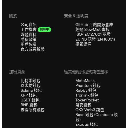
關於
安全 & 透明度
公司資訊
GitHub 上的開源倉庫
經過 SlowMist 審核
工作機會
招募中
ISO/IEC 27001 認證
媒體資料
EU NB 認證 (EN 18031)
隱私政策
舉報漏洞
用戶協議
官方成員驗證
加密資產
從其他應用程式錢包遷移
比特幣錢包
MetaMask
以太坊錢包
Phantom 錢包
Solana 錢包
Rabby 錢包
XRP 錢包
Tronlink 錢包
USDT 錢包
TokenPocket
BNB 錢包
幣安錢包
查看所有錢包
OKX Web3 錢包
Base 錢包 (Coinbase 錢
包)
Exodus 錢包