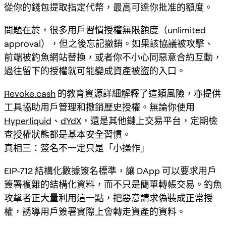
從你的錢包提取指定代幣，最高可達你批准的額度。
問題在於，很多用戶習慣授權無限額度（unlimited
approval），但之後忘記撤銷。如果該協議被攻擊、
前端被釣魚網站替換，或者你不小心同惡意合約互動，
過往留下的授權就可能變成資產被盜的入口。
Revoke.cash
的教育資源詳細解釋了這類風險，亦提供
工具協助用戶管理和撤銷歷史授權。無論你使用
Hyperliquid
、
dYdX
，還是其他鏈上交易平台，定期檢
查授權狀態都是基本安全習慣。
真相三：簽名不一定只是「小操作」
EIP-712 結構化數據簽名標準，讓 DApp 可以要求用戶
簽署複雜的結構化資料，而不只是簡單轉帳交易。釣魚
攻擊者正大量利用這一點，把惡意請求偽裝成正常授
權，誘導用戶簽署實際上會轉走資產的資料。