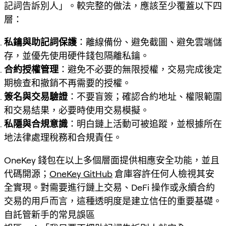
記詞告訴別人」。較完整的做法，應該至少覆蓋以下四
層：
私鑰與助記詞保護
：離線備份、避免截圖、避免雲端儲
存，並優先使用硬件錢包隔離私鑰。
合約授權管理
：避免不必要的無限授權，交易完成後定
期檢查和撤銷不再需要的授權。
簽名與交易驗證
：不要盲簽；確認合約地址、權限範圍
和交易結果，必要時使用交易模擬。
私隱與合規意識
：明白鏈上活動可被追蹤，並根據所在
地法律處理稅務和合規責任。
OneKey 錢包在以上多個層面提供相應安全功能，並且
代碼開源；
OneKey GitHub
倉庫容許任何人檢視其安
全實現。對需要進行鏈上交易、DeFi 操作或永續合約
交易的用戶而言，這種透明度是建立信任的重要基礎。
自託管新手的常見誤區