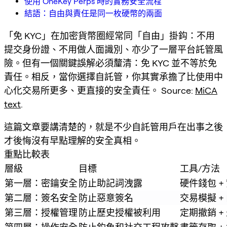
使用 OneKey Perps 時的實務安全流程
結語：自由與責任是同一枚硬幣的兩面
「免 KYC」在加密貨幣圈經常同「自由」掛鈎：不用
提交身份證、不用做人面識別、亦少了一層平台託管風
險。但有一個關鍵誤解必須釐清：免 KYC 並不等於免
責任。相反，當你選擇自託管，你其實承擔了比使用中
心化交易所更多、更直接的安全責任。 Source:
MiCA
text
.
這篇文章要講清楚的，就是不少自託管用戶在出事之後
才後悔沒有早點理解的安全真相。
重點比較表
層級
目標
工具/方法
第一層：密鑰安全
防止助記詞洩露
硬件錢包 +
第二層：簽名安全
防止惡意簽名
交易模擬 +
第三層：授權管理
防止歷史授權被利用
定期撤銷 +