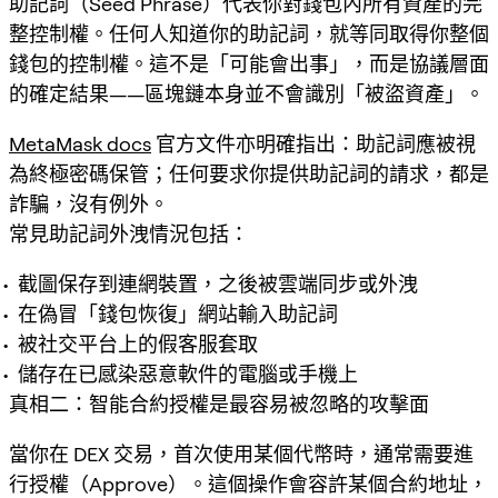
助記詞（Seed Phrase）代表你對錢包內所有資產的完
整控制權。任何人知道你的助記詞，就等同取得你整個
錢包的控制權。這不是「可能會出事」，而是協議層面
的確定結果——區塊鏈本身並不會識別「被盜資產」。
MetaMask docs
官方文件亦明確指出：助記詞應被視
為終極密碼保管；任何要求你提供助記詞的請求，都是
詐騙，沒有例外。
常見助記詞外洩情況包括：
截圖保存到連網裝置，之後被雲端同步或外洩
在偽冒「錢包恢復」網站輸入助記詞
被社交平台上的假客服套取
儲存在已感染惡意軟件的電腦或手機上
真相二：智能合約授權是最容易被忽略的攻擊面
當你在 DEX 交易，首次使用某個代幣時，通常需要進
行授權（Approve）。這個操作會容許某個合約地址，