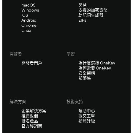
macOS
閃兌
Windows
支援的加密貨幣
iOS
助記詞生成器
Android
EIPs
Chrome
Linux
開發者
學習
開發者門戶
為什麼選擇 OneKey
為何需要 OneKey
安全架構
部落格
解決方案
技術支持
企業解決方案
幫助中心
推薦返佣
提交工單
聯名產品
韌體升級
官方經銷商