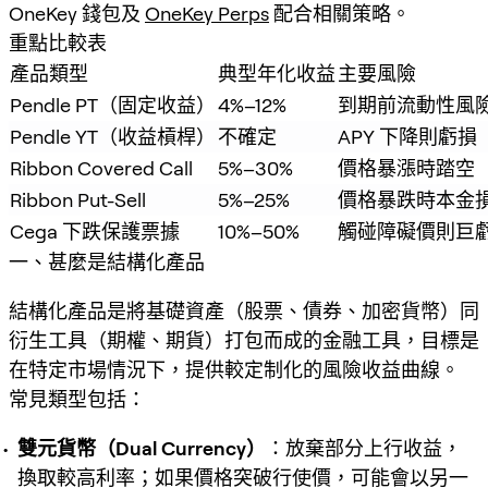
OneKey 錢包及
OneKey Perps
配合相關策略。
重點比較表
產品類型
典型年化收益
主要風險
Pendle PT（固定收益）
4%–12%
到期前流動性風
Pendle YT（收益槓桿）
不確定
APY 下降則虧損
Ribbon Covered Call
5%–30%
價格暴漲時踏空
Ribbon Put-Sell
5%–25%
價格暴跌時本金
Cega 下跌保護票據
10%–50%
觸碰障礙價則巨
一、甚麼是結構化產品
結構化產品是將基礎資產（股票、債券、加密貨幣）同
衍生工具（期權、期貨）打包而成的金融工具，目標是
在特定市場情況下，提供較定制化的風險收益曲線。
常見類型包括：
雙元貨幣（Dual Currency）
：放棄部分上行收益，
換取較高利率；如果價格突破行使價，可能會以另一