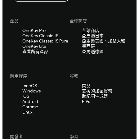
產品
全球商店
OneKey Pro
全球商店
OneKey Classic 1S
亞馬遜日本
OneKey Classic 1S Pure
亞馬遜美國、加拿大和
OneKey Lite
墨西哥
查看所有產品
亞馬遜德國
應用程序
服務
macOS
閃兌
Windows
支援的加密貨幣
iOS
助記詞生成器
Android
EIPs
Chrome
Linux
開發者
學習