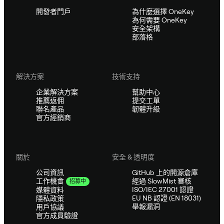
開發者門戶
為什麼選擇 OneKey
為何需要 OneKey
安全架構
部落格
解決方案
技術支持
企業解決方案
幫助中心
推薦返佣
提交工單
聯名產品
韌體升級
官方經銷商
關於
安全 & 透明度
公司資訊
GitHub 上的開源倉庫
經過 SlowMist 審核
工作機會
招募中
ISO/IEC 27001 認證
媒體資料
EU NB 認證 (EN 18031)
隱私政策
舉報漏洞
用戶協議
官方成員驗證