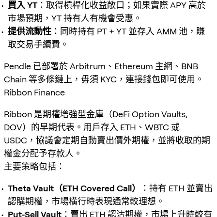
買入 YT
：取得槓桿化收益敞口；如果實際 APY 高於
市場預期，YT 持有人有機會受惠。
提供流動性
：同時持有 PT + YT 並存入 AMM 池，賺
取交易手續費。
Pendle
已部署於 Arbitrum、Ethereum 主網、BNB
Chain 等多條鏈上，毋須 KYC，連接錢包即可使用。
Ribbon Finance
Ribbon 是期權增強型金庫（DeFi Option Vaults,
DOV）的早期代表。用戶存入 ETH、WBTC 或
USDC，協議會定期自動賣出價外期權，並將收取的期
權金分配予存款人。
主要策略包括：
Theta Vault（ETH Covered Call）
：持有 ETH 並賣出
認購期權，市場橫行時表現通常較理想。
Put-Sell Vault
：賣出 ETH 認沽期權，市場上升時較有