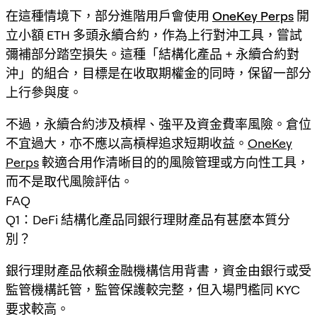
在這種情境下，部分進階用戶會使用
OneKey Perps
開
立小額 ETH 多頭永續合約，作為上行對沖工具，嘗試
彌補部分踏空損失。這種「結構化產品 + 永續合約對
沖」的組合，目標是在收取期權金的同時，保留一部分
上行參與度。
不過，永續合約涉及槓桿、強平及資金費率風險。倉位
不宜過大，亦不應以高槓桿追求短期收益。
OneKey
Perps
較適合用作清晰目的的風險管理或方向性工具，
而不是取代風險評估。
FAQ
Q1：DeFi 結構化產品同銀行理財產品有甚麼本質分
別？
銀行理財產品依賴金融機構信用背書，資金由銀行或受
監管機構託管，監管保護較完整，但入場門檻同 KYC
要求較高。