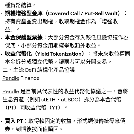
種貨幣結算。
期權增強型金庫（Covered Call / Put-Sell Vault）
：
持有資產並賣出期權，收取期權金作為「增強收
益」。
本金保護型票據
：大部分資金存入較低風險協議作為
保底，小部分資金用期權爭取額外收益。
收益代幣化（Yield Tokenization）
：將未來收益權同
本金拆分成獨立代幣，讓兩者可以分開交易。
二、主流 DeFi 結構化產品協議
Pendle
Finance
Pendle
是目前具代表性的收益代幣化協議之一，會將
生息資產（例如 stETH、aUSDC）拆分為本金代幣
（PT）同收益代幣（YT）。
買入 PT
：取得較固定的收益，形式類似傳統零息債
券，到期後按面值贖回。