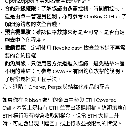
OpenZeppelin 等知名安全機構審計。
合約升級權限
：了解協議由多簽控制、時間鎖控制，
還是由單一管理員控制；亦可參考
OneKey GitHub
了
解開源錢包的安全實踐。
預言機風險
：確認價格數據來源是否可靠、是否有足
夠去中心化程度。
撤銷授權
：定期使用
Revoke.cash
檢查並撤銷不再需
要的合約授權。
釣魚風險
：只使用官方渠道進入協議，避免點擊來歷
不明的連結；可參考 OWASP 有關釣魚攻擊的說明，
了解常見社交工程手法。
六、進階：
OneKey Perps
與結構化產品的配合
如果你在 Ribbon 類型的金庫中參與 ETH Covered
Call，本質上是持有 ETH 並賣出認購期權。這類策略在
ETH 橫行時有機會收取期權金，但當 ETH 大幅上升
時，可能會出現「踏空」或上行收益被限制的情況。