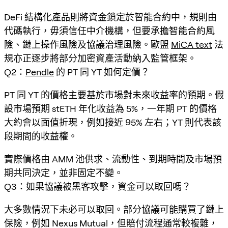
DeFi 結構化產品則將資金鎖定於智能合約中，規則由
代碼執行，毋須信任中介機構，但要承擔智能合約風
險、鏈上操作風險及協議治理風險。歐盟
MiCA text
法
規亦正逐步將部分加密資產活動納入監管框架。
Q2：
Pendle
的 PT 同 YT 如何定價？
PT 同 YT 的價格主要基於市場對未來收益率的預期。假
設市場預期 stETH 年化收益為 5%，一年期 PT 的價格
大約會以面值折現，例如接近 95% 左右；YT 則代表該
段期間的收益權。
實際價格由 AMM 池供求、流動性、到期時間及市場預
期共同決定，並非固定不變。
Q3：如果協議被黑客攻擊，資金可以取回嗎？
大多數情況下未必可以取回。部分協議可能購買了鏈上
保險，例如 Nexus Mutual，但賠付流程通常較複雜，