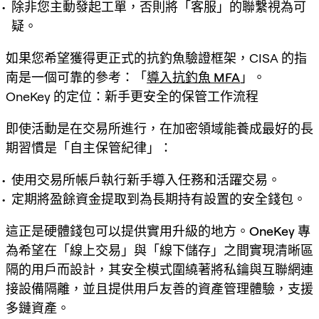
除非您主動發起工單，否則將「客服」的聯繫視為可
疑。
如果您希望獲得更正式的抗釣魚驗證框架，CISA 的指
南是一個可靠的參考：「
導入抗釣魚 MFA
」。
OneKey 的定位：新手更安全的保管工作流程
即使活動是在交易所進行，在加密領域能養成最好的長
期習慣是「
自主保管紀律
」：
使用交易所帳戶執行新手導入任務和活躍交易。
定期將盈餘資金提取到為長期持有設置的安全錢包。
這正是硬體錢包可以提供實用升級的地方。
OneKey
專
為希望在「線上交易」與「線下儲存」之間實現清晰區
隔的用戶而設計，其安全模式圍繞著將私鑰與互聯網連
接設備隔離，並且提供用戶友善的資產管理體驗，支援
多鏈資產。