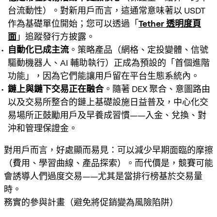
台流動性）。對新用戶而言，這通常意味著以 USDT
作為基礎單位開始；您可以透過「
Tether 透明度頁
面
」追蹤發行方披露。
自動化已成主流
。策略產品（網格、定投變體、信號
驅動機器人、AI 輔助執行）正成為預設的「首個進階
功能」，因為它們能讓用戶留在平台生態系統內。
鏈上與鏈下交易正在融合
。隨著 DEX 聚合、意圖路由
以及交易所整合的鏈上基礎設施日益普及，中心化交
易場所正鼓勵用戶及早養成習慣——入金、兌換、對
沖和管理保證金。
對用戶而言，好處顯而易見：可以減少早期面臨的摩擦
（費用、學習曲線、產品探索）。而代價是，
競賽可能
會誘導人們過度交易
——尤其是當排行榜基於交易量
時。
務實的參與計畫（避免將促銷變為風險陷阱）