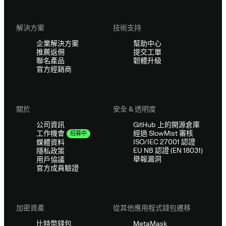
解決方案
技術支持
企業解決方案
幫助中心
推薦返佣
提交工單
聯名產品
韌體升級
官方經銷商
關於
安全 & 透明度
公司資訊
GitHub 上的開源倉庫
經過 SlowMist 審核
工作機會
招募中
ISO/IEC 27001 認證
媒體資料
EU NB 認證 (EN 18031)
隱私政策
舉報漏洞
用戶協議
官方成員驗證
加密資產
從其他應用程式錢包遷移
比特幣錢包
MetaMask