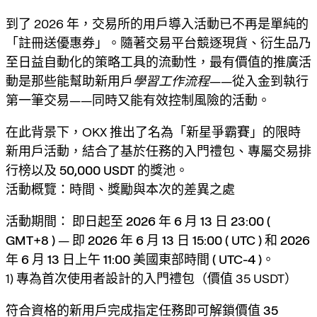
到了 2026 年，交易所的用戶導入活動已不再是單純的
「註冊送優惠券」。隨著交易平台競逐現貨、衍生品乃
至日益自動化的策略工具的流動性，最有價值的推廣活
動是那些能幫助新用戶
學習工作流程
——從入金到執行
第一筆交易——同時又能有效控制風險的活動。
在此背景下，OKX 推出了名為「
新星爭霸賽
」的限時
新用戶活動，結合了基於任務的入門禮包、專屬交易排
行榜以及
50,000 USDT
的獎池。
活動概覽：時間、獎勵與本次的差異之處
活動期間：
即日起至
2026 年 6 月 13 日 23:00 (
GMT+8 )
— 即
2026 年 6 月 13 日 15:00 ( UTC )
和
2026
年 6 月 13 日上午 11:00 美國東部時間 ( UTC-4 )
。
1) 專為首次使用者設計的入門禮包（價值 35 USDT）
符合資格的新用戶完成指定任務即可解鎖價值
35