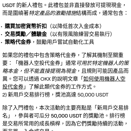
USDT
的新人禮包。此禮包並非直接發放可提現現金，
而是圍繞著
特定產品的激勵措施
結構而成，通常包含：
購買加密貨幣折扣
（以降低首次入金成本）
交易獎勵／體驗金
（以有限風險練習交易執行）
策略代金券
，鼓勵用戶嘗試自動化工具
如果您的禮包中包含策略代金券，了解其機制至關重
要：「機器人空投代金券」通常
可用於特定機器人的策
略本金，但不能直接提現為現金
，且規則可能因產品而
異。您可以透過 OKX 的說明文章「
如何使用機器人空
投代金券
」了解此類代金券的工作方式。
2) 新用戶交易排行榜，獎池高達 50,000 USDT
除了入門禮包，本次活動的主要亮點是「
新用戶交易排
名
」，參與者可瓜分
50,000 USDT
的獎勵池。排行榜
是交易所常用的成長槓桿，因為它們獎勵持續的活動，