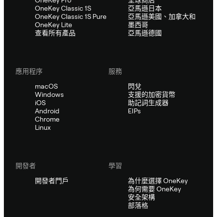
OneKey Classic 1S
亞馬遜日本
OneKey Classic 1S Pure
亞馬遜美國、加拿大和
OneKey Lite
墨西哥
查看所有產品
亞馬遜德國
應用程序
服務
macOS
閃兌
Windows
支援的加密貨幣
iOS
助記詞生成器
Android
EIPs
Chrome
Linux
開發者
學習
開發者門戶
為什麼選擇 OneKey
為何需要 OneKey
安全架構
部落格