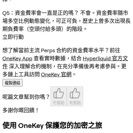
Q5：資金費率會一直是正的嗎？ 不會。資金費率隨市
場多空比例動態變化，可正可負，歷史上曾多次出現長
期負費率（空頭付給多頭）的階段。
立即行動
想了解當前主流 Perps 合約的資金費率水平？前往
OneKey App
查看實時數據，結合
Hyperliquid 官方文
件
深入理解合約機制，在充分準備後再考慮參與。更
多鏈上工具訪問
OneKey 官網
。
複製連結
呢篇文章幫到你嗎？
冇幫助
有幫助
多謝你嘅回饋！
使用 OneKey 保護您的加密之旅