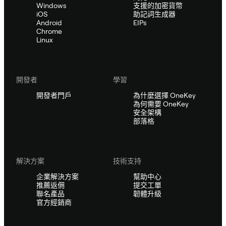
Windows
支援的加密貨幣
iOS
助記詞生成器
Android
EIPs
Chrome
Linux
開發者
學習
開發者門戶
為什麼選擇 OneKey
為何需要 OneKey
安全架構
部落格
解決方案
技術支持
企業解決方案
幫助中心
推薦返佣
提交工單
聯名產品
韌體升級
官方經銷商