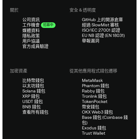
關於
安全 & 透明度
公司資訊
GitHub 上的開源倉庫
經過 SlowMist 審核
工作機會
招募中
ISO/IEC 27001 認證
媒體資料
EU NB 認證 (EN 18031)
隱私政策
舉報漏洞
用戶協議
官方成員驗證
加密資產
從其他應用程式錢包遷移
比特幣錢包
MetaMask
以太坊錢包
Phantom 錢包
Solana 錢包
Rabby 錢包
XRP 錢包
Tronlink 錢包
USDT 錢包
TokenPocket
BNB 錢包
幣安錢包
查看所有錢包
OKX Web3 錢包
Base 錢包 (Coinbase 錢
包)
Exodus 錢包
Trust Wallet