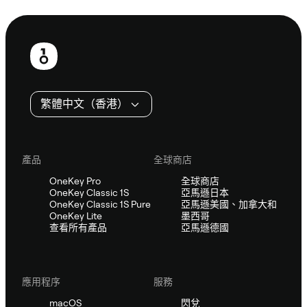
諮詢 Sifu
頁
尾
繁體中文（香港）
產品
全球商店
OneKey Pro
全球商店
OneKey Classic 1S
亞馬遜日本
OneKey Classic 1S Pure
亞馬遜美國、加拿大和
OneKey Lite
墨西哥
查看所有產品
亞馬遜德國
應用程序
服務
macOS
閃兌