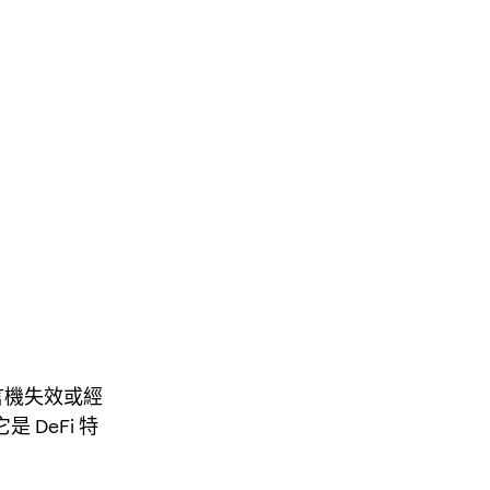
言機失效或經
DeFi 特