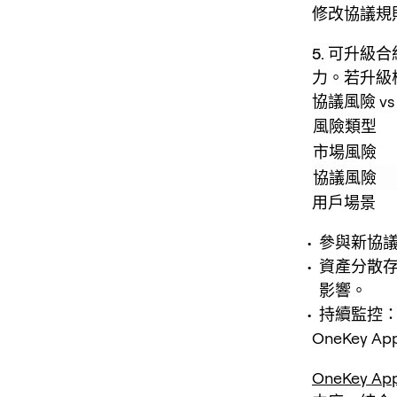
修改協議規
5. 可升級
力。若升級
協議風險 v
風險類型
市場風險
協議風險
用戶場景
參與新協
資產分散
影響。
持續監控
OneKey A
OneKey Ap