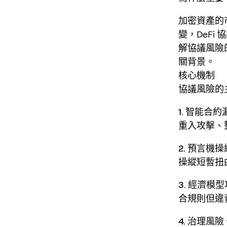
加密資產的
變，DeF
解協議風險的
關背景。
核心機制
協議風險的
1. 智能合約
重入攻擊、
2. 預言機操
操縱短暫扭
3. 經濟模
合規則但違
4. 治理風險