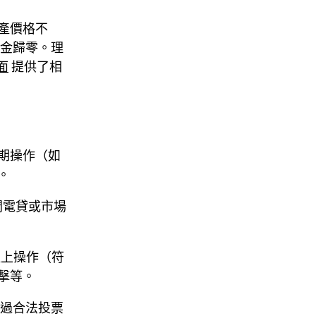
產價格不
資金歸零。理
面
提供了相
期操作（如
。
閃電貸或市場
鏈上操作（符
擊等。
過合法投票