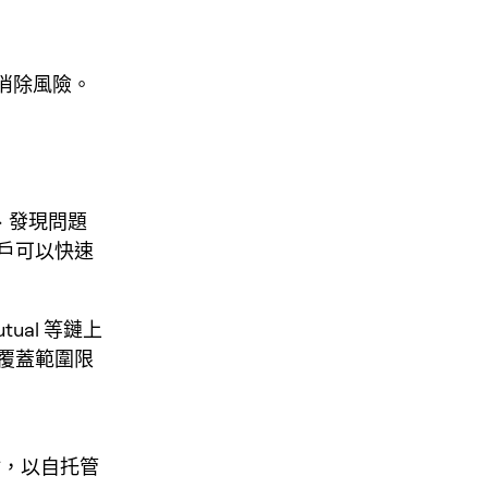
能消除風險。
、發現問題
用戶可以快速
ual 等鏈上
覆蓋範圍限
估，以自托管