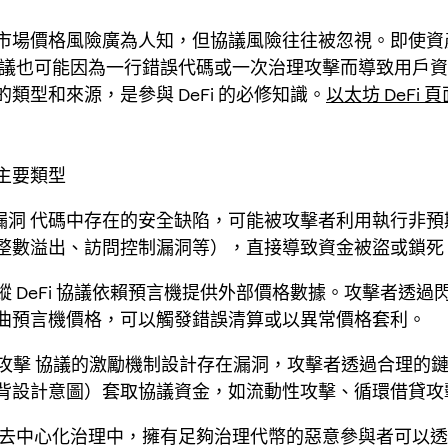
市場價格風險廣為人知，但協議風險往往被忽視。即使資
i 協議也可能因為一行錯誤代碼或一次治理攻擊而導致用戶
類型和來源，是參與 DeFi 的必修知識。
以太坊 DeFi 頁
主要類型
漏洞
代碼中存在的安全缺陷，可能被攻擊者利用執行非預
整數溢出、訪問控制漏洞等），直接導致資金被盜或鎖死
縱
DeFi 協議依賴預言機提供外部價格數據。攻擊者透過
曲預言機價格，可以觸發錯誤清算或以異常價格套利。
型攻擊
協議的激勵機制設計存在漏洞，攻擊者透過合理的
背設計意圖）套取協議資金，如流動性攻擊、循環借貸攻
去中心化治理中，擁有足夠治理代幣的惡意參與者可以透