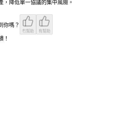
產，降低單一協議的集中風險。
到你嗎？
冇幫助
有幫助
饋！