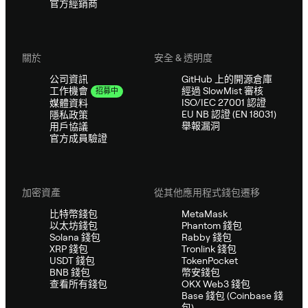
官方經銷商
關於
安全 & 透明度
公司資訊
GitHub 上的開源倉庫
經過 SlowMist 審核
工作機會
招募中
ISO/IEC 27001 認證
媒體資料
EU NB 認證 (EN 18031)
隱私政策
舉報漏洞
用戶協議
官方成員驗證
加密資產
從其他應用程式錢包遷移
比特幣錢包
MetaMask
以太坊錢包
Phantom 錢包
Solana 錢包
Rabby 錢包
XRP 錢包
Tronlink 錢包
USDT 錢包
TokenPocket
BNB 錢包
幣安錢包
查看所有錢包
OKX Web3 錢包
Base 錢包 (Coinbase 錢
包)