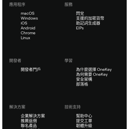
應用程序
服務
macOS
閃兌
Windows
支援的加密貨幣
iOS
助記詞生成器
Android
EIPs
Chrome
Linux
開發者
學習
開發者門戶
為什麼選擇 OneKey
為何需要 OneKey
安全架構
部落格
解決方案
技術支持
企業解決方案
幫助中心
推薦返佣
提交工單
聯名產品
韌體升級