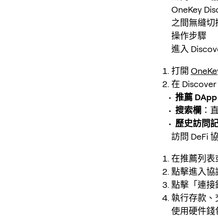
OneKey 
之間無縫切
操作步驟
進入 Disco
打開
OneKe
在 Disco
推薦 DAp
搜索欄
：直
歷史訪問
訪問 DeFi 
在推薦列表
點擊進入協
點擊「連接錢
執行存款、
使用硬件錢