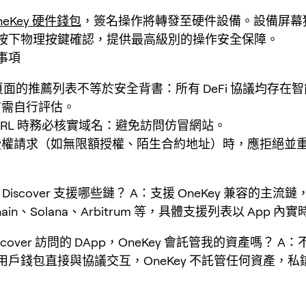
neKey 硬件錢包
，簽名操作將轉發至硬件設備。設備屏幕
按下物理按鍵確認，提供最高級別的操作安全保障。
事項
er 頁面的推薦列表不等於安全背書：所有 DeFi 協議均存在
前需自行評估。
URL 時務必核實域名：避免訪問仿冒網站。
授權請求（如無限額授權、陌生合約地址）時，應拒絕並
y Discover 支援哪些鏈？ A：支援 OneKey 兼容的主流
hain、Solana、Arbitrum 等，具體支援列表以 App 
scover 訪問的 DApp，OneKey 會託管我的資產嗎？ 
用戶錢包直接與協議交互，OneKey 不託管任何資產，私