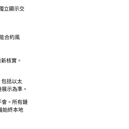
獨立顯示交
智能合約風
重新核實。
鏈，包括以太
內實時展示為準。
A：不會。所有鏈
鑰始終本地