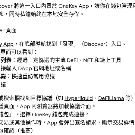
Discover 將這一入口內置於 OneKey App，讓你在錢包
換，同時私鑰始終在本地安全存儲。
ver 頁面
y App
，在底部導航找到「發現」（Discover）入口。
ver 頁面可以看到：
p 列表
：經過一定篩選的主流 DeFi、NFT 和鏈上工具
接輸入 DApp 官網地址或名稱
記錄
：快速重訪常用協議
協議
或搜索欄找到目標協議（如
Hyperliquid
、
DeFiLlama
等
議頁面，App 內瀏覽器將加載協議介面。
包」，選擇 OneKey 錢包完成連接。
交易或其他操作時，App 會彈出簽名請求，顯示交易詳
包確認（推薦）