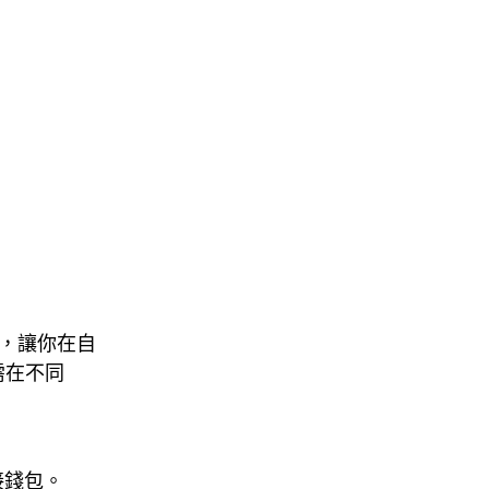
 入口，讓你在自
需在不同
接錢包。