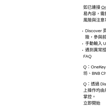
如已連接
O
易內容，需
風險與注意
Discov
險，參與
手動輸入 
遇到異常
FAQ
Q：OneKe
坊、BNB C
Q：透過 Di
上操作均由
掌控。
立即開始