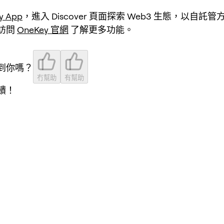
y App
，進入 Discover 頁面探索 Web3 生態，以自託
訪問
OneKey 官網
了解更多功能。
到你嗎？
冇幫助
有幫助
饋！