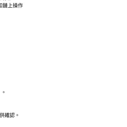
管理和鏈上操作
）。
情供確認。