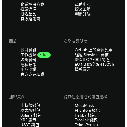
企業解決方案
幫助中心
推薦返佣
提交工單
聯名產品
韌體升級
官方經銷商
關於
安全 & 透明度
公司資訊
GitHub 上的開源倉庫
經過 SlowMist 審核
工作機會
招募中
ISO/IEC 27001 認證
媒體資料
EU NB 認證 (EN 18031)
隱私政策
舉報漏洞
用戶協議
官方成員驗證
加密資產
從其他應用程式錢包遷移
比特幣錢包
MetaMask
以太坊錢包
Phantom 錢包
Solana 錢包
Rabby 錢包
XRP 錢包
Tronlink 錢包
USDT 錢包
TokenPocket