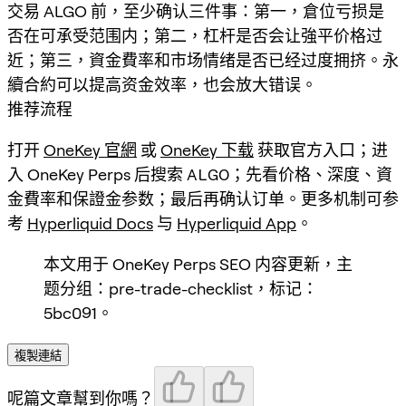
交易 ALGO 前，至少确认三件事：第一，倉位亏损是
否在可承受范围内；第二，杠杆是否会让強平价格过
近；第三，資金費率和市场情绪是否已经过度拥挤。永
續合約可以提高资金效率，也会放大错误。
推荐流程
打开
OneKey 官網
或
OneKey 下载
获取官方入口；进
入 OneKey Perps 后搜索
ALGO
；先看价格、深度、資
金費率和保證金参数；最后再确认订单。更多机制可参
考
Hyperliquid Docs
与
Hyperliquid App
。
本文用于 OneKey Perps SEO 内容更新，主
题分组：pre-trade-checklist，标记：
5bc091。
複製連結
呢篇文章幫到你嗎？