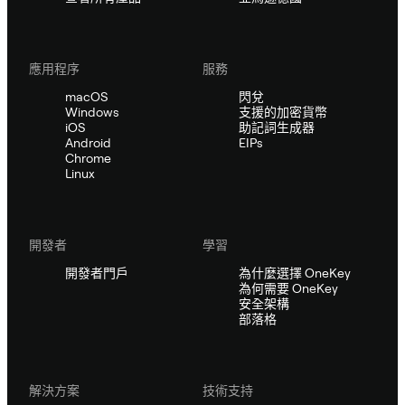
應用程序
服務
macOS
閃兌
Windows
支援的加密貨幣
iOS
助記詞生成器
Android
EIPs
Chrome
Linux
開發者
學習
開發者門戶
為什麼選擇 OneKey
為何需要 OneKey
安全架構
部落格
解決方案
技術支持