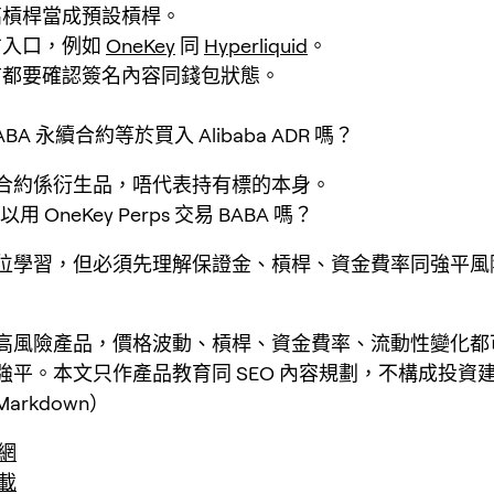
高槓桿當成預設槓桿。
方入口，例如
OneKey
同
Hyperliquid
。
前都要確認簽名內容同錢包狀態。
ABA 永續合約等於買入 Alibaba ADR 嗎？
合約係衍生品，唔代表持有標的本身。
 OneKey Perps 交易 BABA 嗎？
位學習，但必須先理解保證金、槓桿、資金費率同強平風
高風險產品，價格波動、槓桿、資金費率、流動性變化都
強平。本文只作產品教育同 SEO 內容規劃，不構成投資
arkdown）
官網
下載