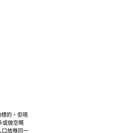
續合約標的。佢唔
多或做空嘅
約入口放喺同一