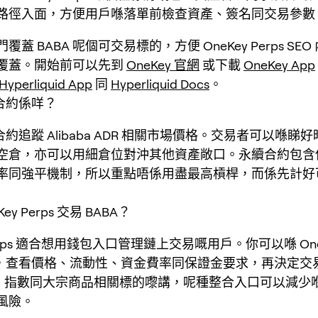
路徑入面，方便用戶喺落單前檢查資產、簽名同交易參數
蓋 BABA 呢個可交易標的，方便 OneKey Perps SE
覆蓋。開始前可以先到
OneKey 官網
或下載
OneKey App
Hyperliquid App
同
Hyperliquid Docs
。
續合約係咩？
續合約追蹤 Alibaba ADR 相關市場價格。交易者可以喺睇
空倉，亦可以用細倉位對沖其他資產敞口。永續合約包含
率同強平機制，所以重點唔係用盡最高槓桿，而係先計好
ey Perps 交易 BABA？
 Perps 適合想用錢包入口管理鏈上交易嘅用戶。你可以喺 One
BA，查看價格、流動性、資金費率同保證金要求，再決定交
F、指數同大宗商品相關標的嚟講，呢種整合入口可以減少
風險。