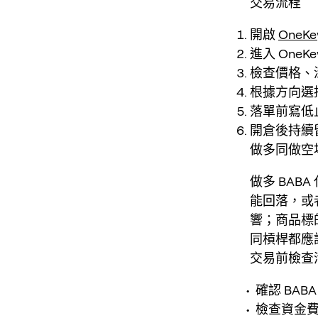
交易流程
開啟
OneKe
進入 OneKe
檢查價格、
根據方向選
落單前寫低
開倉後持續
做多同做空
做多 BAB
能回落，或
響；商品標
同槓桿都應
交易前檢查
確認 BA
檢查資金