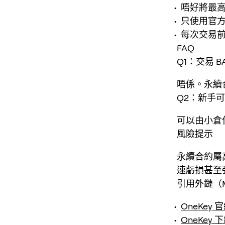
唔好將最
只使用官
每次交易
FAQ
Q1：交易 B
唔係。永續
Q2：新手可以用
可以由小倉
風險提示
永續合約屬
速虧損甚至
引用外鏈（M
OneKey 
OneKey 