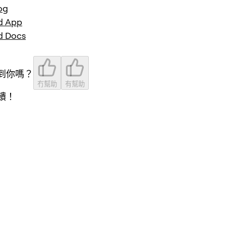
og
d App
d Docs
到你嗎？
冇幫助
有幫助
饋！