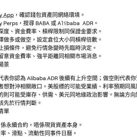
y App
，確認錢包資產同網絡環境。
y Perps，搜尋
BABA
或
Alibaba ADR
。
深度、資金費率、槓桿限制同保證金要求。
擇做多或做空，設定倉位大小同槓桿倍數。
止損條件，避免行情急變時先臨時決定。
留意資金費率、強平距離同相關市場消息。
場景
A 代表你認為 Alibaba ADR 後續有上升空間；做空則代
者想對沖相關敞口。美股標的可能受業績、利率預期同風
的則可能受庫存、供需、美元同地緣政治影響。無論方向
該先於行情判斷。
清單
BA 係永續合約，唔係現貨資產本身。
費率、滑點、流動性同事件日曆。