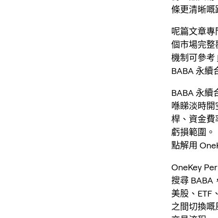
條更清晰嘅
呢篇文章專門覆
個市場完整
機制可參考
BABA 永
BABA 永
喺睇淡時開
桿、資金費
虧損範圍。
點解用 OneK
OneKey
搜尋 BA
美股、ET
之間切換嘅