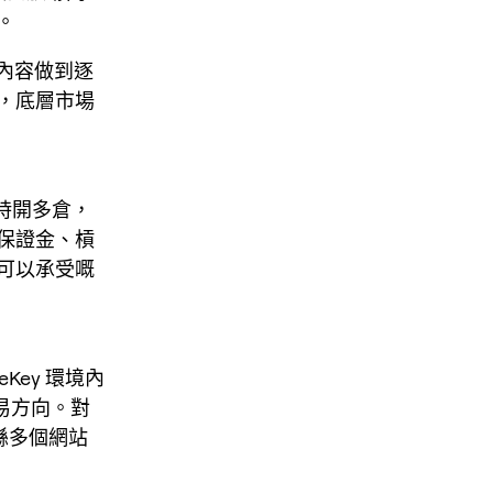
。
O 內容做到逐
，底層市場
好時開多倉，
保證金、槓
可以承受嘅
Key 環境內
易方向。對
喺多個網站