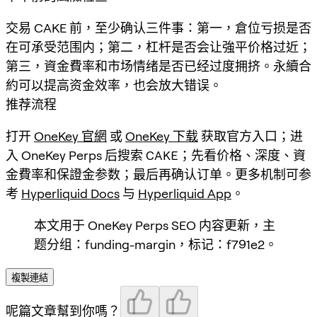
交易 CAKE 前，至少确认三件事：第一，倉位亏损是否
在可承受范围内；第二，杠杆是否会让強平价格过近；
第三，資金費率和市场情绪是否已经过度拥挤。永續合
約可以提高资金效率，也会放大错误。
推荐流程
打开
OneKey 官網
或
OneKey 下载
获取官方入口；进
入 OneKey Perps 后搜索
CAKE
；先看价格、深度、資
金費率和保證金参数；最后再确认订单。更多机制可参
考
Hyperliquid Docs
与
Hyperliquid App
。
本文用于 OneKey Perps SEO 内容更新，主
题分组：funding-margin，标记：f791e2。
複製連結
呢篇文章幫到你嗎？