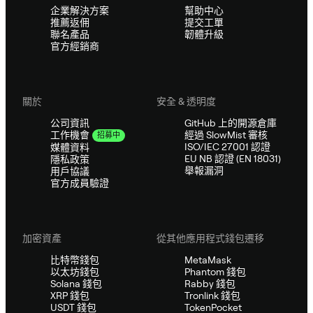
企業解決方案
幫助中心
推薦返佣
提交工單
聯名產品
韌體升級
官方經銷商
關於
安全 & 透明度
公司資訊
GitHub 上的開源倉庫
經過 SlowMist 審核
工作機會
招募中
ISO/IEC 27001 認證
媒體資料
EU NB 認證 (EN 18031)
隱私政策
舉報漏洞
用戶協議
官方成員驗證
加密資產
從其他應用程式錢包遷移
比特幣錢包
MetaMask
以太坊錢包
Phantom 錢包
Solana 錢包
Rabby 錢包
XRP 錢包
Tronlink 錢包
USDT 錢包
TokenPocket