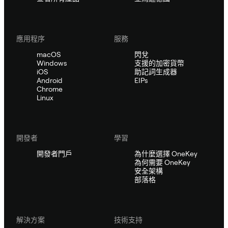
應用程序
服務
macOS
閃兌
Windows
支援的加密貨幣
iOS
助記詞生成器
Android
EIPs
Chrome
Linux
開發者
學習
開發者門戶
為什麼選擇 OneKey
為何需要 OneKey
安全架構
部落格
解決方案
技術支持