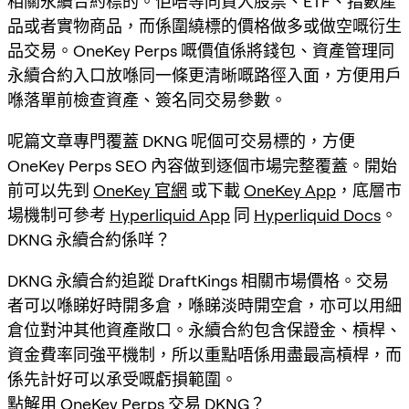
相關永續合約標的。佢唔等同買入股票、ETF、指數產
品或者實物商品，而係圍繞標的價格做多或做空嘅衍生
品交易。OneKey Perps 嘅價值係將錢包、資產管理同
永續合約入口放喺同一條更清晰嘅路徑入面，方便用戶
喺落單前檢查資產、簽名同交易參數。
呢篇文章專門覆蓋 DKNG 呢個可交易標的，方便
OneKey Perps SEO 內容做到逐個市場完整覆蓋。開始
前可以先到
OneKey 官網
或下載
OneKey App
，底層市
場機制可參考
Hyperliquid App
同
Hyperliquid Docs
。
DKNG 永續合約係咩？
DKNG 永續合約追蹤 DraftKings 相關市場價格。交易
者可以喺睇好時開多倉，喺睇淡時開空倉，亦可以用細
倉位對沖其他資產敞口。永續合約包含保證金、槓桿、
資金費率同強平機制，所以重點唔係用盡最高槓桿，而
係先計好可以承受嘅虧損範圍。
點解用 OneKey Perps 交易 DKNG？