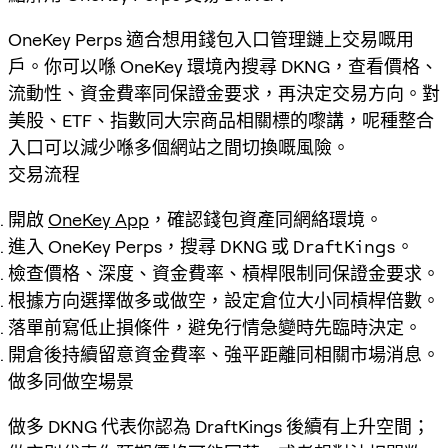
OneKey Perps 適合想用錢包入口管理鏈上交易嘅用
戶。你可以喺 OneKey 環境內搜尋 DKNG，查看價格、
流動性、資金費率同保證金要求，再決定交易方向。對
美股、ETF、指數同大宗商品相關標的嚟講，呢種整合
入口可以減少喺多個網站之間切換嘅風險。
交易流程
開啟
OneKey App
，確認錢包資產同網絡環境。
進入 OneKey Perps，搜尋
DKNG
或
DraftKings
。
檢查價格、深度、資金費率、槓桿限制同保證金要求。
根據方向選擇做多或做空，設定倉位大小同槓桿倍數。
落單前寫低止損條件，避免行情急變時先臨時決定。
開倉後持續留意資金費率、強平距離同相關市場消息。
做多同做空場景
做多 DKNG 代表你認為 DraftKings 後續有上升空間；