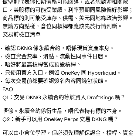
做空則代表你預期價格可能回落，或者想對沖相關敞
口。美股標的可能受業績、利率預期同風險偏好影響；
商品標的則可能受庫存、供需、美元同地緣政治影響。
無論方向點樣，倉位同槓桿都應該先於行情判斷。
交易前檢查清單
確認 DKNG 係永續合約，唔係現貨資產本身。
檢查資金費率、滑點、流動性同事件日曆。
唔好將最高槓桿當成預設槓桿。
只使用官方入口，例如
OneKey
同
Hyperliquid
。
每次交易前都要確認簽名內容同錢包狀態。
FAQ
Q1：交易 DKNG 永續合約等於買入 DraftKings 嗎？
唔係。永續合約係衍生品，唔代表持有標的本身。
Q2：新手可以用 OneKey Perps 交易 DKNG 嗎？
可以由小倉位學習，但必須先理解保證金、槓桿、資金