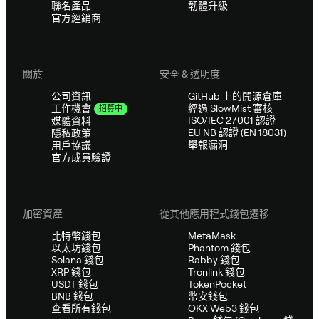
聯名產品
韌體升級
官方經銷商
關於
安全 & 透明度
公司資訊
GitHub 上的開源倉庫
經過 SlowMist 審核
工作機會
招募中
ISO/IEC 27001 認證
媒體資料
EU NB 認證 (EN 18031)
隱私政策
舉報漏洞
用戶協議
官方成員驗證
加密資產
從其他應用程式錢包遷移
比特幣錢包
MetaMask
以太坊錢包
Phantom 錢包
Solana 錢包
Rabby 錢包
XRP 錢包
Tronlink 錢包
USDT 錢包
TokenPocket
BNB 錢包
幣安錢包
查看所有錢包
OKX Web3 錢包