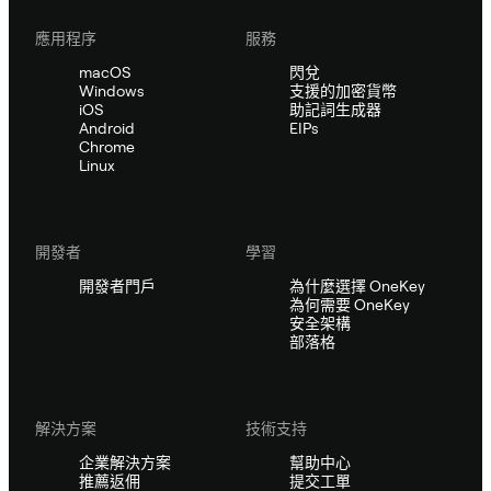
應用程序
服務
macOS
閃兌
Windows
支援的加密貨幣
iOS
助記詞生成器
Android
EIPs
Chrome
Linux
開發者
學習
開發者門戶
為什麼選擇 OneKey
為何需要 OneKey
安全架構
部落格
解決方案
技術支持
企業解決方案
幫助中心
推薦返佣
提交工單