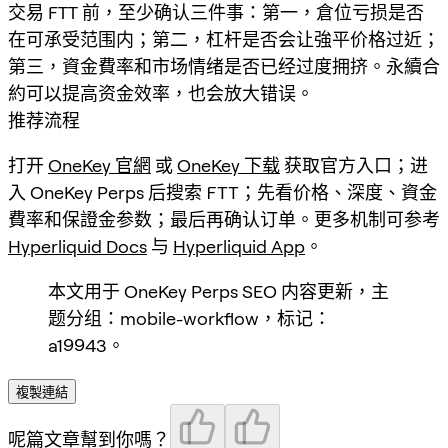
交易 FTT 前，至少确认三件事：第一，倉位亏损是否
在可承受范围内；第二，杠杆是否会让強平价格过近；
第三，資金費率和市场情绪是否已经过度拥挤。永續合
約可以提高资金效率，也会放大错误。
推荐流程
打开
OneKey 官網
或
OneKey 下载
获取官方入口；进
入 OneKey Perps 后搜索
FTT
；先看价格、深度、資金
費率和保證金参数；最后再确认订单。更多机制可参考
Hyperliquid Docs
与
Hyperliquid App
。
本文用于 OneKey Perps SEO 内容更新，主
题分组：mobile-workflow，标记：
a19943。
複製連結
呢篇文章幫到你嗎？