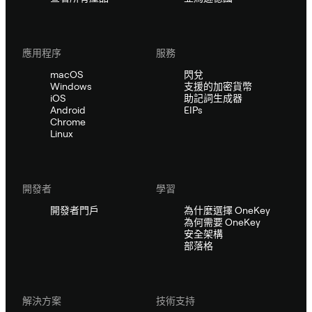
應用程序
服務
macOS
閃兌
Windows
支援的加密貨幣
iOS
助記詞生成器
Android
EIPs
Chrome
Linux
開發者
學習
開發者門戶
為什麼選擇 OneKey
為何需要 OneKey
安全架構
部落格
解決方案
技術支持