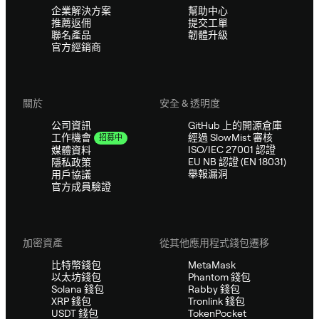
企業解決方案
幫助中心
推薦返佣
提交工單
聯名產品
韌體升級
官方經銷商
關於
安全 & 透明度
公司資訊
GitHub 上的開源倉庫
經過 SlowMist 審核
工作機會
招募中
ISO/IEC 27001 認證
媒體資料
EU NB 認證 (EN 18031)
隱私政策
舉報漏洞
用戶協議
官方成員驗證
加密資產
從其他應用程式錢包遷移
比特幣錢包
MetaMask
以太坊錢包
Phantom 錢包
Solana 錢包
Rabby 錢包
XRP 錢包
Tronlink 錢包
USDT 錢包
TokenPocket