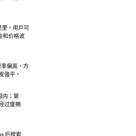
路径里。用戶可
證金和价格波
費率偏高，方
发強平。
围内；第
经过度拥
ps 后搜索