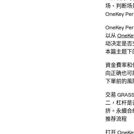
场、判断场
OneKey 
OneKey
以从
OneKe
动决定是否
本篇主题下
資金費率和
向正确也可
下單前的風
交易 GR
二，杠杆是
挤。永續合
推荐流程
打开
OneK