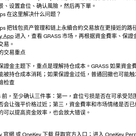
景、设置倉位、确认風險，然后再下單。
Perps 在这里解决什么问题？
 Perps 把钱包资产管理和链上永續合約交易放在更接近的
y App
进入，查看 GRASS 市场，再根据資金費率、保
交易。
的交易重点
保證金主题下，重点是理解持仓成本。GRASS 如果資金
能被持仓成本消耗；如果保證金过低，普通回撤也可能触
險检查
ASS 前，至少确认三件事：第一，倉位亏损是否在可承受范
否会让強平价格过近；第三，資金費率和市场情绪是否已
約可以提高资金效率，也会放大错误。
ey 官網
或
OneKey 下载
获取官方入口；进入 OneKey Per