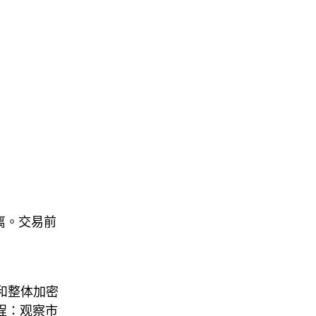
离。交易前
动和整体加密
流程：观察市