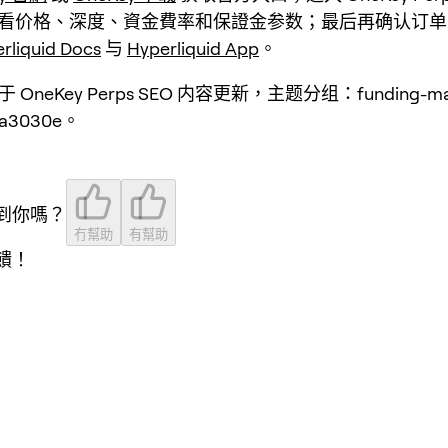
看价格、深度、資金費率和保證金参数；最后再确认订单
rliquid Docs
与
Hyperliquid App
。
 OneKey Perps SEO 内容更新，主题分组：funding-ma
3030e。
到你嗎？
冇幫助
有幫助
饋！