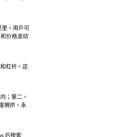
路径里。用戶可
金和价格波动
位和杠杆。这
围内；第二，
度拥挤。永
ps 后搜索