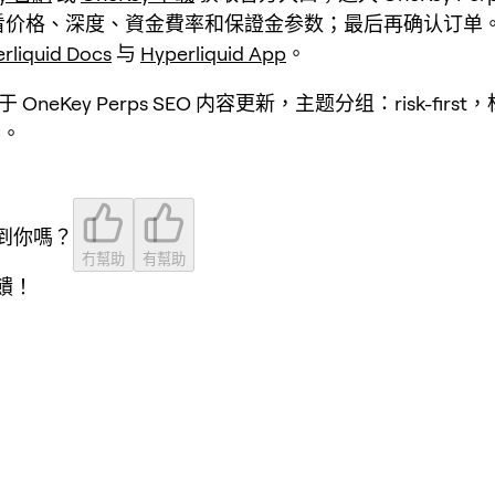
看价格、深度、資金費率和保證金参数；最后再确认订单
rliquid Docs
与
Hyperliquid App
。
 OneKey Perps SEO 内容更新，主题分组：risk-first
6。
到你嗎？
冇幫助
有幫助
饋！