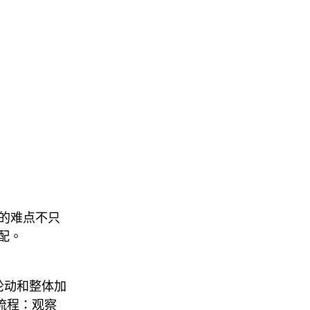
約的难点不只
配。
块轮动和整体加
套流程：观察