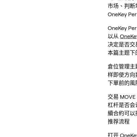
市场、判断
OneKey 
OneKey
以从
OneKe
决定是否交
本篇主题下
倉位管理主
样即使方向
下單前的風
交易 MO
杠杆是否会
續合約可以
推荐流程
打开
OneK