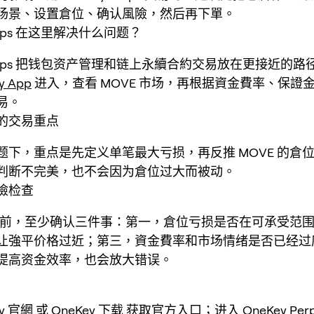
场景、设置倉位、确认風險，然后再下單。
Perps 在这里解决什么问题？
 Perps 把钱包资产管理和链上永續合約交易放在更接近的
y App
进入，查看 MOVE 市场，再根据資金費率、保證
易。
的交易重点
题下，重点是先定义单笔最大亏损，再反推 MOVE 的倉
判断不完美，也不会因为倉位过大而被动。
險检查
VE 前，至少确认三件事：第一，倉位亏损是否在可承受范
让強平价格过近；第三，資金費率和市场情绪是否已经过
提高资金效率，也会放大错误。
ey 官網
或
OneKey 下载
获取官方入口；进入 OneKey Per