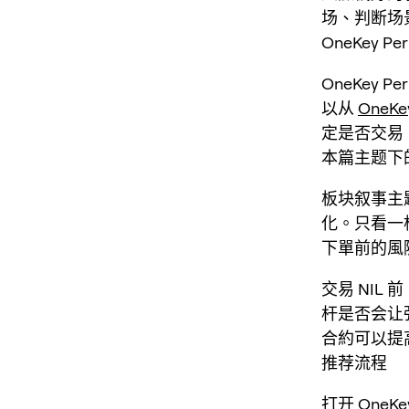
场、判断场
OneKey 
OneKey
以从
OneKe
定是否交易
本篇主题下
板块叙事主
化。只看一
下單前的風
交易 NI
杆是否会让
合約可以提
推荐流程
打开
OneK