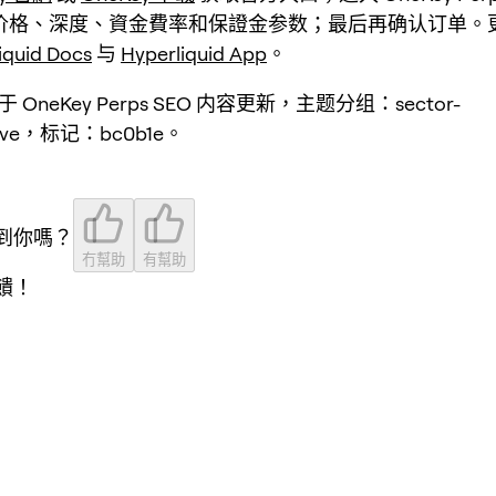
价格、深度、資金費率和保證金参数；最后再确认订单。
iquid Docs
与
Hyperliquid App
。
 OneKey Perps SEO 内容更新，主题分组：sector-
tive，标记：bc0b1e。
到你嗎？
冇幫助
有幫助
饋！