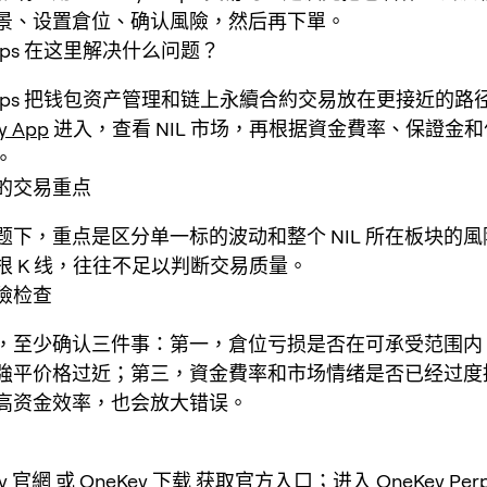
景、设置倉位、确认風險，然后再下單。
Perps 在这里解决什么问题？
 Perps 把钱包资产管理和链上永續合約交易放在更接近的
y App
进入，查看 NIL 市场，再根据資金費率、保證金
。
的交易重点
题下，重点是区分单一标的波动和整个 NIL 所在板块的
根 K 线，往往不足以判断交易质量。
險检查
L 前，至少确认三件事：第一，倉位亏损是否在可承受范围
強平价格过近；第三，資金費率和市场情绪是否已经过度
高资金效率，也会放大错误。
ey 官網
或
OneKey 下载
获取官方入口；进入 OneKey Per