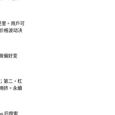
路径里。用戶可
和价格波动决
風險偏好变
内；第二，杠
拥挤。永續
ps 后搜索