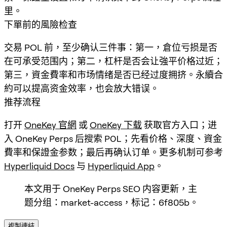
里。
下單前的風險检查
交易 POL 前，至少确认三件事：第一，倉位亏损是否
在可承受范围内；第二，杠杆是否会让強平价格过近；
第三，資金費率和市场情绪是否已经过度拥挤。永續合
約可以提高资金效率，也会放大错误。
推荐流程
打开
OneKey 官網
或
OneKey 下载
获取官方入口；进
入 OneKey Perps 后搜索
POL
；先看价格、深度、資金
費率和保證金参数；最后再确认订单。更多机制可参考
Hyperliquid Docs
与
Hyperliquid App
。
本文用于 OneKey Perps SEO 内容更新，主
题分组：market-access，标记：6f805b。
複製連結