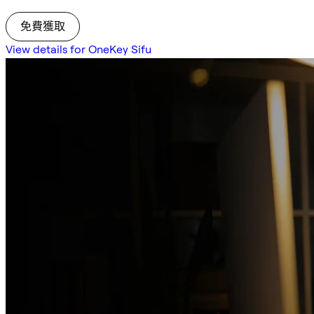
免費獲取
View details for OneKey Sifu