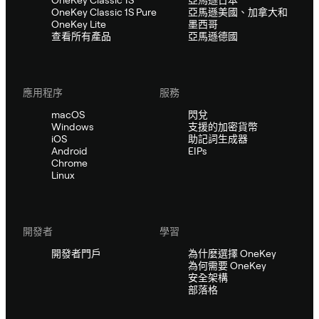
OneKey Classic 1S Pure
亞馬遜美國、加拿大和
OneKey Lite
墨西哥
查看所有產品
亞馬遜德國
應用程序
服務
macOS
閃兌
Windows
支援的加密貨幣
iOS
助記詞生成器
Android
EIPs
Chrome
Linux
開發者
學習
開發者門戶
為什麼選擇 OneKey
為何需要 OneKey
安全架構
部落格