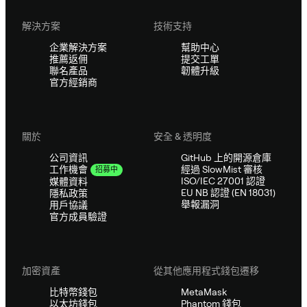
解決方案
技術支持
企業解決方案
幫助中心
推薦返佣
提交工單
聯名產品
韌體升級
官方經銷商
關於
安全 & 透明度
公司資訊
GitHub 上的開源倉庫
經過 SlowMist 審核
工作機會
招募中
ISO/IEC 27001 認證
媒體資料
EU NB 認證 (EN 18031)
隱私政策
舉報漏洞
用戶協議
官方成員驗證
加密資產
從其他應用程式錢包遷移
比特幣錢包
MetaMask
以太坊錢包
Phantom 錢包