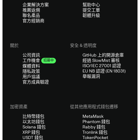
企業解決方案
幫助中心
推薦返佣
提交工單
聯名產品
韌體升級
官方經銷商
關於
安全 & 透明度
公司資訊
GitHub 上的開源倉庫
經過 SlowMist 審核
工作機會
招募中
ISO/IEC 27001 認證
媒體資料
EU NB 認證 (EN 18031)
隱私政策
舉報漏洞
用戶協議
官方成員驗證
加密資產
從其他應用程式錢包遷移
比特幣錢包
MetaMask
以太坊錢包
Phantom 錢包
Solana 錢包
Rabby 錢包
XRP 錢包
Tronlink 錢包
USDT 錢包
TokenPocket