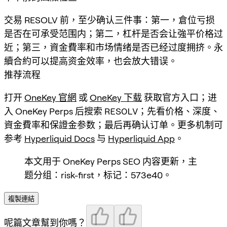
交易 RESOLV 前，至少确认三件事：第一，倉位亏损
是否在可承受范围内；第二，杠杆是否会让強平价格过
近；第三，資金費率和市场情绪是否已经过度拥挤。永
續合約可以提高资金效率，也会放大错误。
推荐流程
打开
OneKey 官網
或
OneKey 下载
获取官方入口；进
入 OneKey Perps 后搜索
RESOLV
；先看价格、深度、
資金費率和保證金参数；最后再确认订单。更多机制可
参考
Hyperliquid Docs
与
Hyperliquid App
。
本文用于 OneKey Perps SEO 内容更新，主
题分组：risk-first，标记：573e40。
複製連結
呢篇文章幫到你嗎？