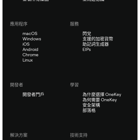
應用程序
服務
macOS
閃兌
Windows
支援的加密貨幣
iOS
助記詞生成器
Android
EIPs
Chrome
Linux
開發者
學習
開發者門戶
為什麼選擇 OneKey
為何需要 OneKey
安全架構
部落格
解決方案
技術支持