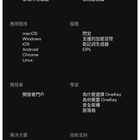
應用程序
服務
macOS
閃兌
Windows
支援的加密貨幣
iOS
助記詞生成器
Android
EIPs
Chrome
Linux
開發者
學習
開發者門戶
為什麼選擇 OneKey
為何需要 OneKey
安全架構
部落格
解決方案
技術支持