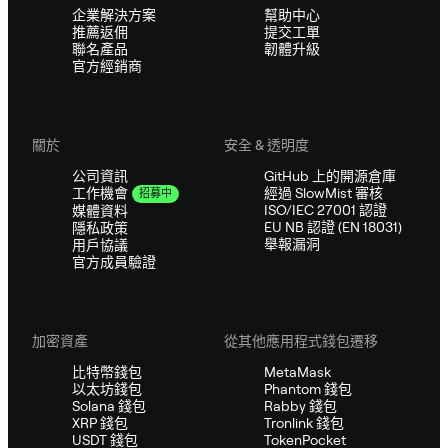
企業解決方案
幫助中心
推薦返佣
提交工單
聯名產品
韌體升級
官方經銷商
關於
安全 & 透明度
公司資訊
GitHub 上的開源倉庫
經過 SlowMist 審核
工作機會
招募中
ISO/IEC 27001 認證
媒體資料
EU NB 認證 (EN 18031)
隱私政策
舉報漏洞
用戶協議
官方成員驗證
加密資產
從其他應用程式錢包遷移
比特幣錢包
MetaMask
以太坊錢包
Phantom 錢包
Solana 錢包
Rabby 錢包
XRP 錢包
Tronlink 錢包
USDT 錢包
TokenPocket