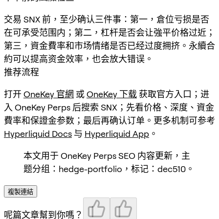
交易 SNX 前，至少确认三件事：第一，倉位亏损是否
在可承受范围内；第二，杠杆是否会让強平价格过近；
第三，資金費率和市场情绪是否已经过度拥挤。永續合
約可以提高资金效率，也会放大错误。
推荐流程
打开
OneKey 官網
或
OneKey 下载
获取官方入口；进
入 OneKey Perps 后搜索
SNX
；先看价格、深度、資金
費率和保證金参数；最后再确认订单。更多机制可参考
Hyperliquid Docs
与
Hyperliquid App
。
本文用于 OneKey Perps SEO 内容更新，主
题分组：hedge-portfolio，标记：dec510。
複製連結
呢篇文章幫到你嗎？