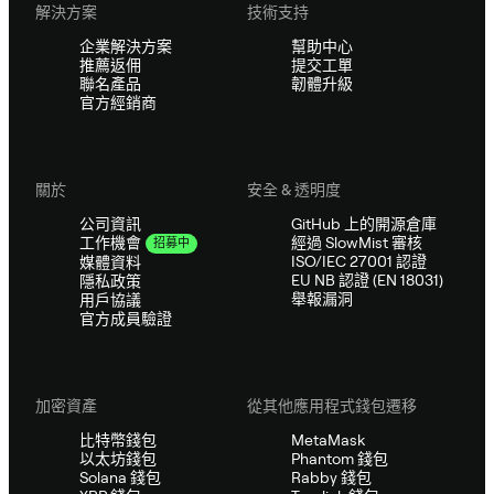
解決方案
技術支持
企業解決方案
幫助中心
推薦返佣
提交工單
聯名產品
韌體升級
官方經銷商
關於
安全 & 透明度
公司資訊
GitHub 上的開源倉庫
經過 SlowMist 審核
工作機會
招募中
ISO/IEC 27001 認證
媒體資料
EU NB 認證 (EN 18031)
隱私政策
舉報漏洞
用戶協議
官方成員驗證
加密資產
從其他應用程式錢包遷移
比特幣錢包
MetaMask
以太坊錢包
Phantom 錢包
Solana 錢包
Rabby 錢包