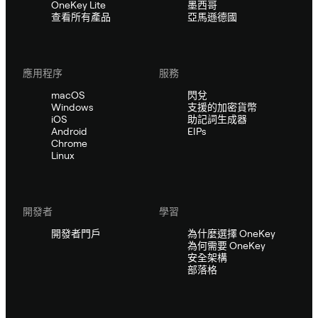
OneKey Lite
墨西哥
查看所有產品
亞馬遜德國
應用程序
服務
macOS
閃兌
Windows
支援的加密貨幣
iOS
助記詞生成器
Android
EIPs
Chrome
Linux
開發者
學習
開發者門戶
為什麼選擇 OneKey
為何需要 OneKey
安全架構
部落格