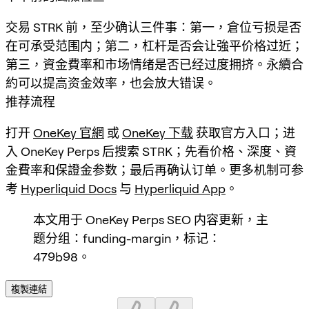
交易 STRK 前，至少确认三件事：第一，倉位亏损是否
在可承受范围内；第二，杠杆是否会让強平价格过近；
第三，資金費率和市场情绪是否已经过度拥挤。永續合
約可以提高资金效率，也会放大错误。
推荐流程
打开
OneKey 官網
或
OneKey 下载
获取官方入口；进
入 OneKey Perps 后搜索
STRK
；先看价格、深度、資
金費率和保證金参数；最后再确认订单。更多机制可参
考
Hyperliquid Docs
与
Hyperliquid App
。
本文用于 OneKey Perps SEO 内容更新，主
题分组：funding-margin，标记：
479b98。
複製連結