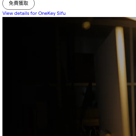
免費獲取
View details for OneKey Sifu