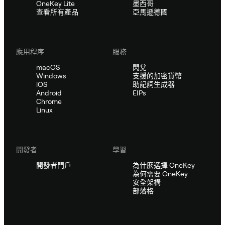
OneKey Lite
墨西哥
查看所有產品
亞馬遜德國
應用程序
服務
macOS
閃兌
Windows
支援的加密貨幣
iOS
助記詞生成器
Android
EIPs
Chrome
Linux
開發者
學習
開發者門戶
為什麼選擇 OneKey
為何需要 OneKey
安全架構
部落格