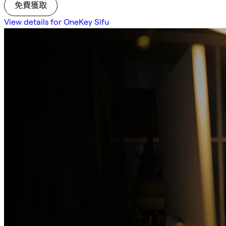
免費獲取
View details for OneKey Sifu