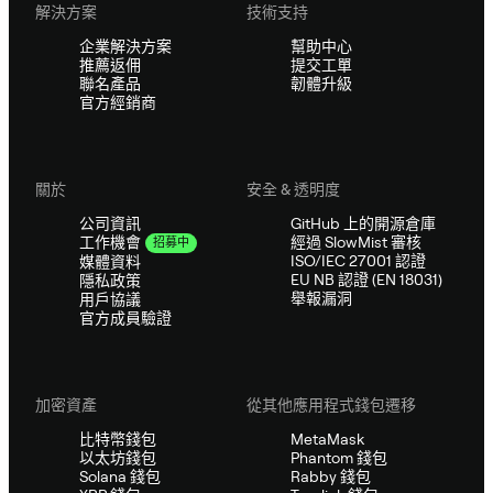
解決方案
技術支持
企業解決方案
幫助中心
推薦返佣
提交工單
聯名產品
韌體升級
官方經銷商
關於
安全 & 透明度
公司資訊
GitHub 上的開源倉庫
經過 SlowMist 審核
工作機會
招募中
ISO/IEC 27001 認證
媒體資料
EU NB 認證 (EN 18031)
隱私政策
舉報漏洞
用戶協議
官方成員驗證
加密資產
從其他應用程式錢包遷移
比特幣錢包
MetaMask
以太坊錢包
Phantom 錢包
Solana 錢包
Rabby 錢包