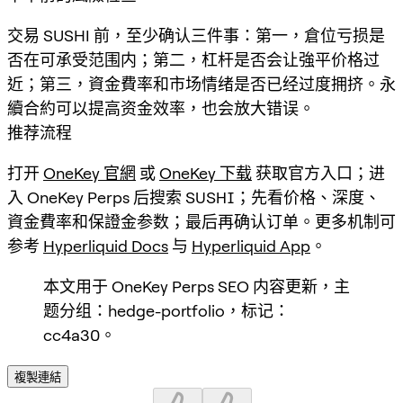
交易 SUSHI 前，至少确认三件事：第一，倉位亏损是
否在可承受范围内；第二，杠杆是否会让強平价格过
近；第三，資金費率和市场情绪是否已经过度拥挤。永
續合約可以提高资金效率，也会放大错误。
推荐流程
打开
OneKey 官網
或
OneKey 下载
获取官方入口；进
入 OneKey Perps 后搜索
SUSHI
；先看价格、深度、
資金費率和保證金参数；最后再确认订单。更多机制可
参考
Hyperliquid Docs
与
Hyperliquid App
。
本文用于 OneKey Perps SEO 内容更新，主
题分组：hedge-portfolio，标记：
cc4a30。
複製連結