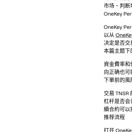
市场、判断
OneKey 
OneKey
以从
OneKe
决定是否交
本篇主题下
資金費率和
向正确也可
下單前的風
交易 TN
杠杆是否会
續合約可以
推荐流程
打开
OneK