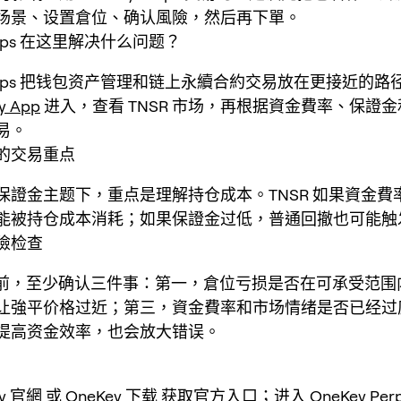
场景、设置倉位、确认風險，然后再下單。
Perps 在这里解决什么问题？
 Perps 把钱包资产管理和链上永續合約交易放在更接近的
y App
进入，查看 TNSR 市场，再根据資金費率、保證
易。
的交易重点
保證金主题下，重点是理解持仓成本。TNSR 如果資金費
能被持仓成本消耗；如果保證金过低，普通回撤也可能触
險检查
SR 前，至少确认三件事：第一，倉位亏损是否在可承受范
让強平价格过近；第三，資金費率和市场情绪是否已经过
提高资金效率，也会放大错误。
ey 官網
或
OneKey 下载
获取官方入口；进入 OneKey Per