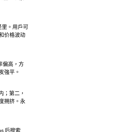
路径里。用戶可
金和价格波动
率偏高，方
发強平。
围内；第二，
度拥挤。永
ps 后搜索