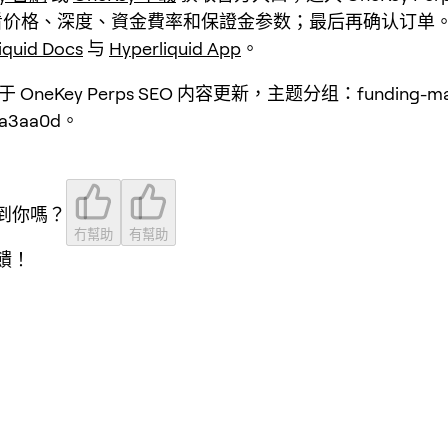
看价格、深度、資金費率和保證金参数；最后再确认订单
iquid Docs
与
Hyperliquid App
。
 OneKey Perps SEO 内容更新，主题分组：funding-ma
3aa0d。
到你嗎？
冇幫助
有幫助
饋！