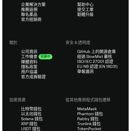
企業解決方案
幫助中心
推薦返佣
提交工單
聯名產品
韌體升級
官方經銷商
關於
安全 & 透明度
公司資訊
GitHub 上的開源倉庫
經過 SlowMist 審核
工作機會
招募中
ISO/IEC 27001 認證
媒體資料
EU NB 認證 (EN 18031)
隱私政策
舉報漏洞
用戶協議
官方成員驗證
加密資產
從其他應用程式錢包遷移
比特幣錢包
MetaMask
以太坊錢包
Phantom 錢包
Solana 錢包
Rabby 錢包
XRP 錢包
Tronlink 錢包
USDT 錢包
TokenPocket