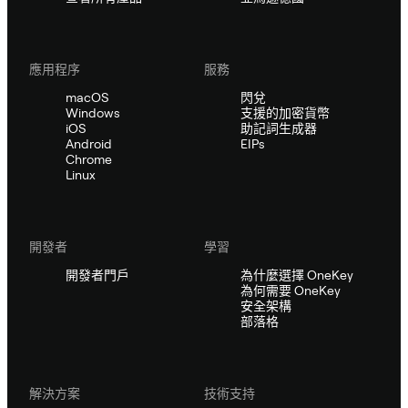
應用程序
服務
macOS
閃兌
Windows
支援的加密貨幣
iOS
助記詞生成器
Android
EIPs
Chrome
Linux
開發者
學習
開發者門戶
為什麼選擇 OneKey
為何需要 OneKey
安全架構
部落格
解決方案
技術支持