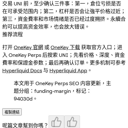
交易 UNI 前，至少确认三件事：第一，倉位亏损是否
在可承受范围内；第二，杠杆是否会让強平价格过近；
第三，資金費率和市场情绪是否已经过度拥挤。永續合
約可以提高资金效率，也会放大错误。
推荐流程
打开
OneKey 官網
或
OneKey 下载
获取官方入口；进
入 OneKey Perps 后搜索
UNI
；先看价格、深度、資金
費率和保證金参数；最后再确认订单。更多机制可参考
Hyperliquid Docs
与
Hyperliquid App
。
本文用于 OneKey Perps SEO 内容更新，主
题分组：funding-margin，标记：
94030d。
複製連結
呢篇文章幫到你嗎？