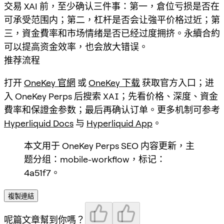
交易 XAI 前，至少确认三件事：第一，倉位亏损是否在
可承受范围内；第二，杠杆是否会让強平价格过近；第
三，資金費率和市场情绪是否已经过度拥挤。永續合約
可以提高资金效率，也会放大错误。
推荐流程
打开
OneKey 官網
或
OneKey 下载
获取官方入口；进
入 OneKey Perps 后搜索
XAI
；先看价格、深度、資金
費率和保證金参数；最后再确认订单。更多机制可参考
Hyperliquid Docs
与
Hyperliquid App
。
本文用于 OneKey Perps SEO 内容更新，主
题分组：mobile-workflow，标记：
4a51f7。
複製連結
呢篇文章幫到你嗎？