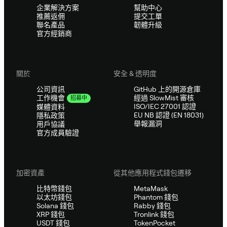
企業解決方案
幫助中心
推薦返佣
提交工單
聯名產品
韌體升級
官方經銷商
關於
安全 & 透明度
公司資訊
GitHub 上的開源倉庫
經過 SlowMist 審核
工作機會
招募中
ISO/IEC 27001 認證
媒體資料
EU NB 認證 (EN 18031)
隱私政策
舉報漏洞
用戶協議
官方成員驗證
加密資產
從其他應用程式錢包遷移
比特幣錢包
MetaMask
以太坊錢包
Phantom 錢包
Solana 錢包
Rabby 錢包
XRP 錢包
Tronlink 錢包
USDT 錢包
TokenPocket