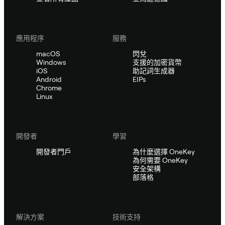
應用程序
服務
macOS
閃兌
Windows
支援的加密貨幣
iOS
助記詞生成器
Android
EIPs
Chrome
Linux
開發者
學習
開發者門戶
為什麼選擇 OneKey
為何需要 OneKey
安全架構
部落格
解決方案
技術支持