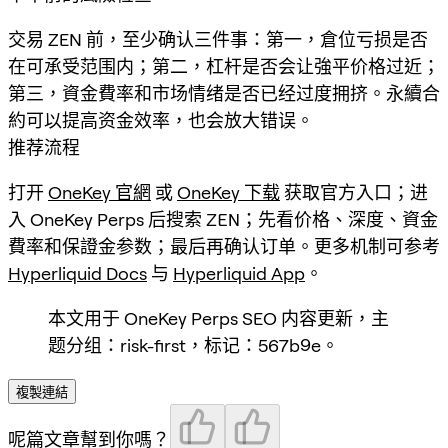
交易 ZEN 前，至少确认三件事：第一，倉位亏损是否
在可承受范围内；第二，杠杆是否会让強平价格过近；
第三，資金費率和市场情绪是否已经过度拥挤。永續合
約可以提高资金效率，也会放大错误。
推荐流程
打开
OneKey 官網
或
OneKey 下载
获取官方入口；进
入 OneKey Perps 后搜索
ZEN
；先看价格、深度、資金
費率和保證金参数；最后再确认订单。更多机制可参考
Hyperliquid Docs
与
Hyperliquid App
。
本文用于 OneKey Perps SEO 内容更新，主
题分组：risk-first，标记：567b9e。
複製連結
呢篇文章幫到你嗎？