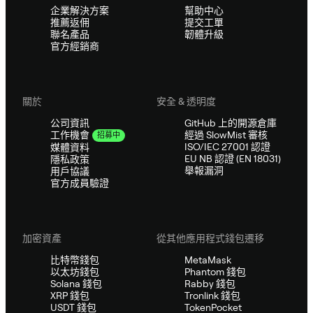
企業解決方案
幫助中心
推薦返佣
提交工單
聯名產品
韌體升級
官方經銷商
關於
安全 & 透明度
公司資訊
GitHub 上的開源倉庫
經過 SlowMist 審核
工作機會
招募中
ISO/IEC 27001 認證
媒體資料
EU NB 認證 (EN 18031)
隱私政策
舉報漏洞
用戶協議
官方成員驗證
加密資產
從其他應用程式錢包遷移
比特幣錢包
MetaMask
以太坊錢包
Phantom 錢包
Solana 錢包
Rabby 錢包
XRP 錢包
Tronlink 錢包
USDT 錢包
TokenPocket