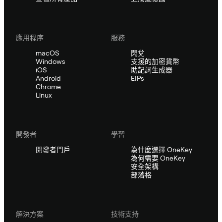
應用程序
服務
macOS
閃兌
Windows
支援的加密貨幣
iOS
助記詞生成器
Android
EIPs
Chrome
Linux
開發者
學習
開發者門戶
為什麼選擇 OneKey
為何需要 OneKey
安全架構
部落格
解決方案
技術支持