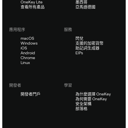
OneKey Lite
墨西哥
查看所有產品
亞馬遜德國
應用程序
服務
macOS
閃兌
Windows
支援的加密貨幣
iOS
助記詞生成器
Android
EIPs
Chrome
Linux
開發者
學習
開發者門戶
為什麼選擇 OneKey
為何需要 OneKey
安全架構
部落格