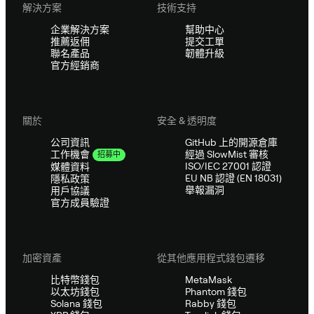
解決方案
技術支持
企業解決方案
幫助中心
推薦返佣
提交工單
聯名產品
韌體升級
官方經銷商
關於
安全 & 透明度
公司資訊
GitHub 上的開源倉庫
經過 SlowMist 審核
工作機會
招募中
ISO/IEC 27001 認證
媒體資料
EU NB 認證 (EN 18031)
隱私政策
舉報漏洞
用戶協議
官方成員驗證
加密資產
從其他應用程式錢包遷移
比特幣錢包
MetaMask
以太坊錢包
Phantom 錢包
Solana 錢包
Rabby 錢包