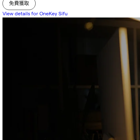
免費獲取
View details for OneKey Sifu