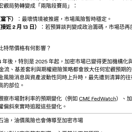
宏觀局勢轉變成「兩階段賽局」：
（當下）
：最壞情境被推遲，市場風險暫時穩定。
近 2 月 13 日）
：若預算談判變成政治籌碼，市場恐再
比特幣價格有何影響？
24 年後，特別是 2025 年起，加密市場已變得更加
機構化
F 資金流、基差套利與期權避險策略都會放大任何宏觀預期
金風險消息與資產波動性同時上升時，最先遭到清算的往
高的部位。
觀察市場對利率的預期變化（例如
CME FedWatch
）、加
權偏斜來實時追蹤這些變化。
石油，油價風險也會傳導至加密市場