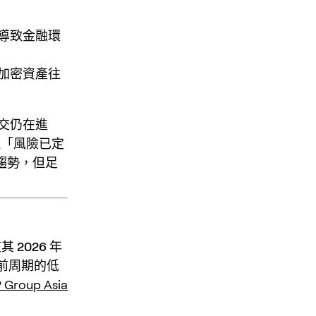
導致金融環
加密資產往
交仍在進
種「風險已定
趨勢，但足
在其
2026 年
前周期的低
 Group Asia