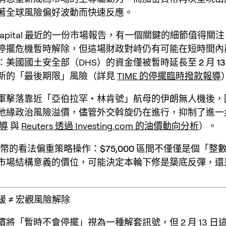
著全球風險偏好波動而快速反應。
 Capital 最近的一份市場報告，有一個關鍵的細節值得關
停擺危機暫時解除，但這場
財政對峙
仍有可能在短時間內
：美國國土安全部（DHS）的資金僅被暫時延長至
2 月 1
新的「最後期限」風險（詳見
TIME 的停擺臨時撥款報導
軍擊落靠近「亞伯拉罕・林肯號」航母的伊朗無人機後，
地緣政治風險溢價
，儘管外交斡旋仍在進行，抑制了進一
導
與
Reuters 透過 Investing.com 的油價動向分析
）。
比特幣的看法偏重策略操作：
$75,000 區間
不僅僅是個「整
市場結構意義
的價位，可能決定本輪下修是築底反彈，還
 ≠ 宏觀風險解除
將「暫時不會停擺」視為一種解套訊號，但 2 月 13 日