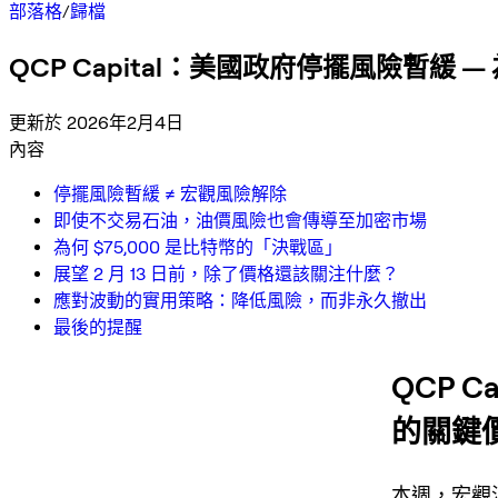
部落格
/
歸檔
QCP Capital：美國政府停擺風險暫緩 —
更新於 2026年2月4日
內容
停擺風險暫緩 ≠ 宏觀風險解除
即使不交易石油，油價風險也會傳導至加密市場
為何 $75,000 是比特幣的「決戰區」
展望 2 月 13 日前，除了價格還該關注什麼？
應對波動的實用策略：降低風險，而非永久撤出
最後的提醒
QCP 
的關鍵價
本週，宏觀