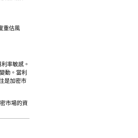
度重估風
與
利率敏感
。
的變動。當利
往是加密市
密市場的資