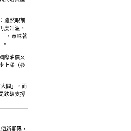
注：雖然
眼前
再度升溫。
3 日
，意味著
）。
國際油價又
步上漲（參
數大關」，而
是跌破支撐
這個新期限，