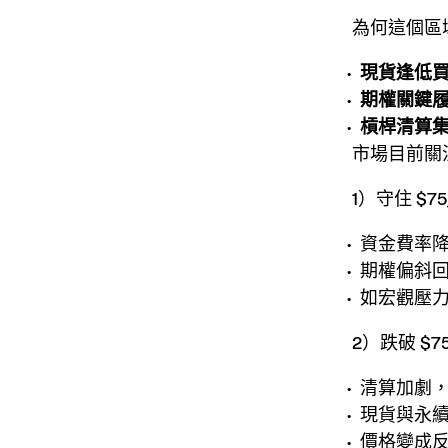
為何這個區
現貨逢低
期權關鍵
槓桿清算
市場目前關
1）守住 $7
資金費率
期權偏斜
如宏觀壓力
2）跌破 $
清算加劇
現貨與永
價格變成