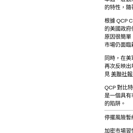
的特性，隨
根據 QCP
的美國政府
原因很簡單
市場仍面臨
同時，在美
再次反映出
見
美聯社報
QCP 對
是一個具有
的陷阱。
停擺風險暫緩
加密市場習慣