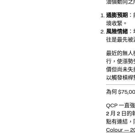
油價動向之
通膨預期
：
境收緊。
風險情緒
：
往是最先被
最近的無人
行，使漲勢
價但尚未失
以觸發槓桿
為何 $75
QCP 一直
2 月 2 日
的
點有連結，
Colour — 2