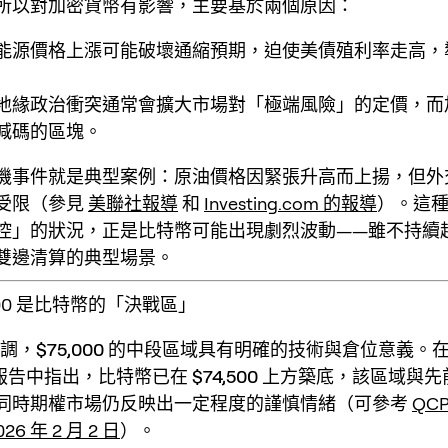
所以對加密貨幣有影響，主要基於兩個原因：
能源價格上漲可能破壞通縮預期，迫使美債殖利率走高，
地緣政治衝突通常會擴大市場對「極端風險」的定價，而
減碼的區塊。
機事件就是典型案例：原油價格因緊張升高而上揚，但外
受限（參見
美聯社報導
和
Investing.com 的報導
）。這
控」的狀況，正是比特幣可能出現劇烈波動——雖不持續
雙邊清算的典型場景。
,000 是比特幣的「決戰區」
強調，
$75,000 的中段區域
具有明確的技術與倉位意義。
報告中指出，比特幣已在
$74,500 上方
築底，該區域與先
同時期權市場仍反映出一定程度的謹慎情緒（可參考
QCP
026 年 2 月 2 日
）。