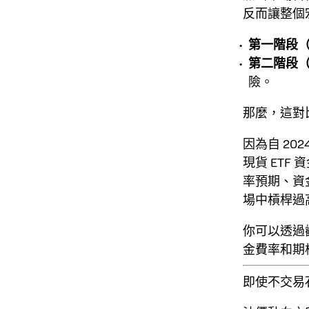
反而讓整個
第一階段
第二階段（接
險。
那麼，這對
因為自 20
現貨 ET
率預期、資
場中槓桿過
你可以透過
金費率和期
即使不交易