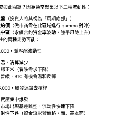
域如此關鍵？因為通常聚集以下三種流動性：
買盤
（投資人將其視為「周期底部」）
履約價
（做市商需在此區域進行 gamma 對沖）
集中區
（永續合約資金率波動，強平風險上升）
注的兩種走勢可能：
5,000，並壓縮波動性
降溫，清算減少
回歸正常（看跌需求下降）
暫緩，BTC 有機會溫和反彈
75,000，觸發連鎖去槓桿
，賣壓集中爆發
續市場出現基差跳空，流動性快速下降
反射性下跌（資金流影響價格，而非基本面）