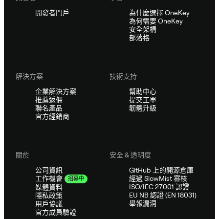
開發者門戶
為什麼選擇 OneKey
為何需要 OneKey
安全架構
部落格
解決方案
技術支持
企業解決方案
幫助中心
推薦返佣
提交工單
聯名產品
韌體升級
官方經銷商
關於
安全 & 透明度
公司資訊
GitHub 上的開源倉庫
經過 SlowMist 審核
工作機會
招募中
ISO/IEC 27001 認證
媒體資料
EU NB 認證 (EN 18031)
隱私政策
舉報漏洞
用戶協議
官方成員驗證