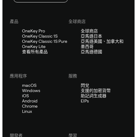
產品
全球商店
OneKey Pro
全球商店
OneKey Classic 1S
亞馬遜日本
OneKey Classic 1S Pure
亞馬遜美國、加拿大和
OneKey Lite
墨西哥
查看所有產品
亞馬遜德國
應用程序
服務
macOS
閃兌
Windows
支援的加密貨幣
iOS
助記詞生成器
Android
EIPs
Chrome
Linux
開發者
學習