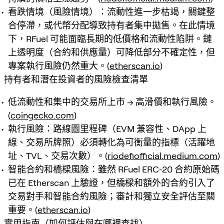
看跌情境（風險情境）：流動性進一步枯竭，關鍵整
合停滯，或代幣分配導致持有者集中拋售。在此情境
下，RFuel 可能面臨長期的低價格和流動性陷阱。鏈
上透明度（合約和供應量）可降低部分不確定性，但
專案執行風險仍然重大。(
etherscan.io
)
持有者和潛在投資者的風險檢查清單
低流動性和集中的交易所上市 → 高滑價和執行風險。
(
coingecko.com
)
執行風險：路線圖里程碑（EVM 兼容性、DApp 上
線、交易所牌照）必須轉化為可衡量的指標（活躍地
址、TVL、交易次數）。(
riodefiofficial.medium.com
)
智能合約和橋樑風險：雖然 RFuel ERC‑20 合約原始碼
已在 Etherscan 上驗證，但橋樑和額外的合約引入了
交易對手和智能合約風險；審計和獨立安全評估至關
重要。(
etherscan.io
)
實用指南（如何評估與在哪裡查找）