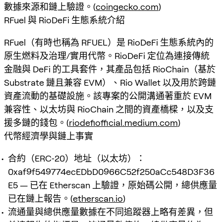
數據來源和鏈上驗證。(
coingecko.com
)
RFuel 與 RioDeFi 生態系統介紹
RFuel（有時也稱為 RFUEL）是 RioDeFi 生態系統內的
原生燃料及治理/實用代幣。RioDeFi 定位為連接傳統
金融與 DeFi 的工具套件，其產品包括 RioChain（基於
Substrate 鏈且兼容 EVM）、Rio Wallet 以及用於跨鏈
資產流動的基礎設施。該專案的公開溝通著重於 EVM
兼容性、以太坊與 RioChain 之間的資產橋樑，以及支
援多鏈的錢包。(
riodefiofficial.medium.com
)
代幣經濟學與鏈上事實
合約（ERC‑20）地址（以太坊）：
0xaf9f549774ecEDbD0966C52f250aCc548D3F36
E5 — 已在 Etherscan 上驗證，原始碼公開，總供應量
已在鏈上報告。(
etherscan.io
)
流通量與總供應量數據在不同追蹤器上略有差異，但