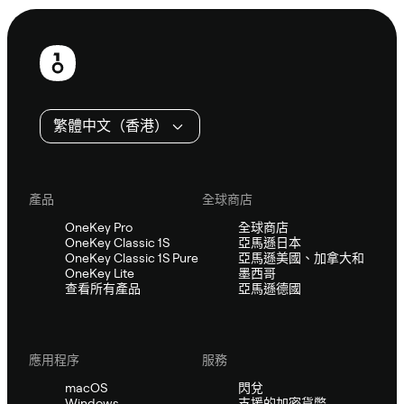
頁
尾
繁體中文（香港）
產品
全球商店
OneKey Pro
全球商店
OneKey Classic 1S
亞馬遜日本
OneKey Classic 1S Pure
亞馬遜美國、加拿大和
OneKey Lite
墨西哥
查看所有產品
亞馬遜德國
應用程序
服務
macOS
閃兌
Windows
支援的加密貨幣