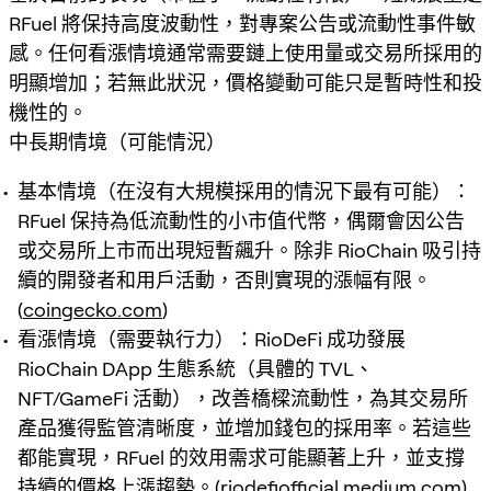
RFuel 將保持高度波動性，對專案公告或流動性事件敏
感。任何看漲情境通常需要鏈上使用量或交易所採用的
明顯增加；若無此狀況，價格變動可能只是暫時性和投
機性的。
中長期情境（可能情況）
基本情境（在沒有大規模採用的情況下最有可能）：
RFuel 保持為低流動性的小市值代幣，偶爾會因公告
或交易所上市而出現短暫飆升。除非 RioChain 吸引持
續的開發者和用戶活動，否則實現的漲幅有限。
(
coingecko.com
)
看漲情境（需要執行力）：RioDeFi 成功發展
RioChain DApp 生態系統（具體的 TVL、
NFT/GameFi 活動），改善橋樑流動性，為其交易所
產品獲得監管清晰度，並增加錢包的採用率。若這些
都能實現，RFuel 的效用需求可能顯著上升，並支撐
持續的價格上漲趨勢。(
riodefiofficial.medium.com
)