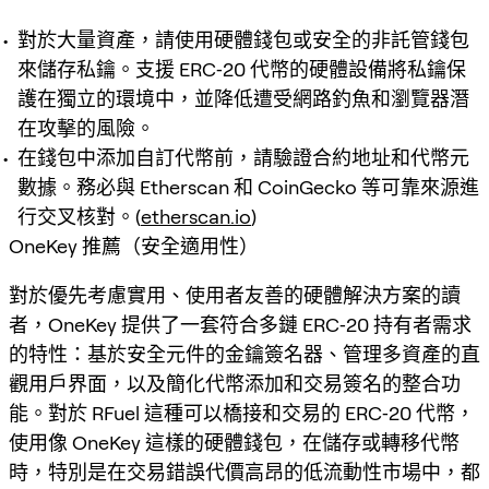
對於大量資產，請使用硬體錢包或安全的非託管錢包
來儲存私鑰。支援 ERC‑20 代幣的硬體設備將私鑰保
護在獨立的環境中，並降低遭受網路釣魚和瀏覽器潛
在攻擊的風險。
在錢包中添加自訂代幣前，請驗證合約地址和代幣元
數據。務必與 Etherscan 和 CoinGecko 等可靠來源進
行交叉核對。(
etherscan.io
)
OneKey 推薦（安全適用性）
對於優先考慮實用、使用者友善的硬體解決方案的讀
者，OneKey 提供了一套符合多鏈 ERC‑20 持有者需求
的特性：基於安全元件的金鑰簽名器、管理多資產的直
觀用戶界面，以及簡化代幣添加和交易簽名的整合功
能。對於 RFuel 這種可以橋接和交易的 ERC‑20 代幣，
使用像 OneKey 這樣的硬體錢包，在儲存或轉移代幣
時，特別是在交易錯誤代價高昂的低流動性市場中，都