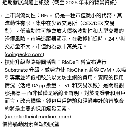
近期發展與鏈上訊號（截至 2025 年末的背景資訊）
上市與流動性：RFuel 仍是一種市值微小的代幣，其
流動性有限，集中在少數交易所（CEX/DEX 交易
對）。低流動性可能會放大價格波動性和大型交易的
滑價風險。市場追蹤器顯示，在數據捕捉時，24 小時
交易量不大，市值約為數十萬美元。
(
coingecko.com
)
技術升級與路線圖活動：RioDeFi 曾宣布進行
Substrate 升級，並努力使 RioChain 兼容 EVM，以吸
引專案並降低相較於以太坊主網的費用。實際的採用
情況（活躍 DApp 數量、TVL 和交易次數）是關鍵觀
察指標 — 而非僅僅是路線圖聲明。對於開發者和用戶
而言，改善橋樑、錢包用戶體驗和經過審計的智能合
約將是主要的採用觸發因素。
(
riodefiofficial.medium.com
)
價格驅動因素與短期展望