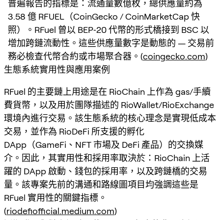
普遍報告的指標是：流通量數億枚，總供應量約為
3.58 億 RFUEL（CoinGecko / CoinMarketCap 快
照）。RFuel 曾以 BEP‑20 代幣的形式橋接到 BSC 以
增加跨鏈流動性。這些供應量數字是動態的 — 交易前
務必檢查代幣合約或市場聚合器。(
coingecko.com
)
生態系統實用性與應用案例
RFuel 的主要鏈上用途是在 RioChain 上作為 gas/手續
費貨幣，以及用於團隊描述的 RioWallet/RioExchange
環境內進行交易。該生態系統的核心理念是實現低成本
交易，並作為 RioDeFi 所支援的孵化
DApp（GameFi、NFT 市場及 DeFi 產品）的交換媒
介。因此，其實用性和採用率取決於：RioChain 上活
躍的 DApp 啟動、錢包的採用率，以及跨鏈橋的交易
量。該專案先前的溝通和路線圖項目均強調這些是
RFuel 實用性的關鍵指標。
(
riodefiofficial.medium.com
)