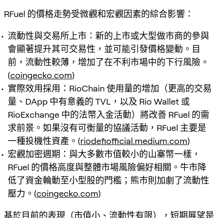
RFuel 的價格走勢受微觀和宏觀因素的綜合影響：
流動性與交易所上市：新的上市或大型做市商的參與
會顯著提升其可交易性，並可能引發價格變動。目
前，流動性較薄，增加了在不利市場中的下行風險。
(
coingecko.com
)
實際效用採用：RioChain 使用量的增加（更高的交易
量、DApp 中有意義的 TVL，以及 Rio Wallet 或
RioExchange 中的法幣入金活動）將改善 RFuel 的需
求前景。如果沒有可衡量的協議活動，RFuel 主要是
一種投機性資產。(
riodefiofficial.medium.com
)
宏觀加密週期：與大多數市值較小的山寨幣一樣，
RFuel 的價格高度與整體市場風險偏好相關。牛市降
低了資金輪動至小型股的門檻；熊市則加劇了流動性
壓力。(
coingecko.com
)
基於目前的表現（市值小、流動性有限），短期展望是