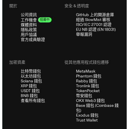
關於
安全 & 透明度
公司資訊
GitHub 上的開源倉庫
經過 SlowMist 審核
工作機會
招募中
ISO/IEC 27001 認證
媒體資料
EU NB 認證 (EN 18031)
隱私政策
舉報漏洞
用戶協議
官方成員驗證
加密資產
從其他應用程式錢包遷移
比特幣錢包
MetaMask
以太坊錢包
Phantom 錢包
Solana 錢包
Rabby 錢包
XRP 錢包
Tronlink 錢包
USDT 錢包
TokenPocket
BNB 錢包
幣安錢包
查看所有錢包
OKX Web3 錢包
Base 錢包 (Coinbase 錢
包)
Exodus 錢包
Trust Wallet