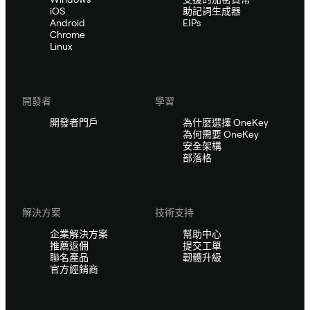
iOS
助記詞生成器
Android
EIPs
Chrome
Linux
開發者
學習
開發者門戶
為什麼選擇 OneKey
為何需要 OneKey
安全架構
部落格
解決方案
技術支持
企業解決方案
幫助中心
推薦返佣
提交工單
聯名產品
韌體升級
官方經銷商