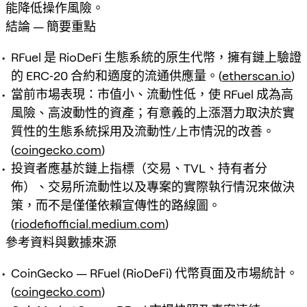
能降低操作風險。
結論 — 簡要重點
RFuel 是 RioDeFi 生態系統的原生代幣，擁有鏈上驗證
的 ERC‑20 合約和適度的流通供應量。(
etherscan.io
)
當前市場表現：市值小、流動性低，使 RFuel 成為高
風險、高波動性的資產；有意義的上漲潛力取決於實
質性的生態系統採用及流動性/上市情況的改善。
(
coingecko.com
)
投資者應基於鏈上指標（交易、TVL、持有者分
佈）、交易所流動性以及專案的實際執行情況來做決
策，而不是僅僅依賴宣傳性的路線圖。
(
riodefiofficial.medium.com
)
參考資料與數據來源
CoinGecko — RFuel (RioDeFi) 代幣頁面及市場統計。
(
coingecko.com
)