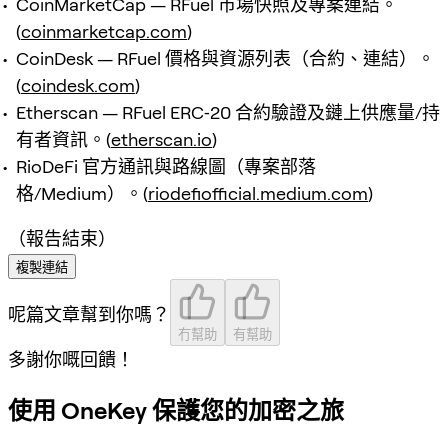
CoinMarketCap — RFuel 市場快照及專案連結。
(
coinmarketcap.com
)
CoinDesk — RFuel 價格與資源列表（合約、連結）。
(
coindesk.com
)
Etherscan — RFuel ERC‑20 合約驗證及鏈上供應量/持
有者資訊。(
etherscan.io
)
RioDeFi 官方通訊與路線圖（專案部落
格/Medium）。(
riodefiofficial.medium.com
)
（報告結束）
複製連結
呢篇文章幫到你嗎？
冇幫助
有幫助
多謝你嘅回饋！
使用 OneKey 保護您的加密之旅