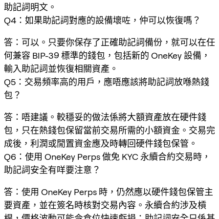
助記詞明文。
Q4：如果助記詞對應的設備壞咗，仲可以恢復嗎？
答：可以。只要你保存了正確助記詞備份，就可以在任
何兼容 BIP-39 標準的錢包，包括新的 OneKey 設備，
輸入助記詞並恢復相關資產。
Q5：交易頻率高的用戶，應唔應該將助記詞放喺熱錢
包？
答：唔建議。較穩妥的做法係將大額資產放在硬件錢
包，只在熱錢包保留當前交易所需的小額資金。交易完
成後，利潤或閒置資金應及時轉回硬件錢包保管。
Q6：使用 OneKey Perps 做免 KYC 永續合約交易時，
助記詞安全有咩要注意？
答：使用 OneKey Perps 時，仍然應以硬件錢包保管主
要資產，並在簽名時核對交易內容。永續合約涉及槓
桿，價格波動可能令倉位快速虧損；助記詞安全只係基