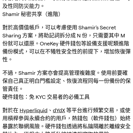
及性同防災能力。
Shamir 秘密共享（進階）
對於高價值帳戶，可以考慮使用 Shamir's Secret
Sharing 方案，將助記詞拆分成 N 份，只需要其中 M
份就可以還原。OneKey 硬件錢包等設備支援呢類進階
備份模式，可以在不犧牲安全性的前提下，增加恢復彈
性。
不過，Shamir 方案亦會提高管理複雜度。使用前要確
保自己真正明白門檻設定、恢復流程同每一份備份的保
管責任。
硬件錢包：免 KYC 交易者的必備工具
對於在
Hyperliquid
、
dYdX
等平台進行頻繁交易，或使
用槓桿參與永續合約的用戶，熱錢包（軟件錢包）始終
暴露於聯網風險。硬件錢包透過將私鑰隔離於離線安全