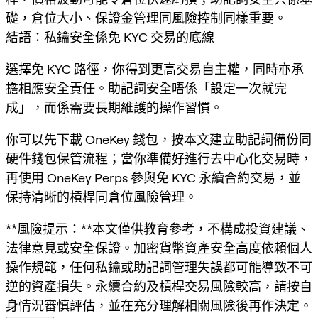
礎，倉位大小、保證金管理同風險控制同樣重要。
結語：私鑰安全係免 KYC 交易的底線
選擇免 KYC 路徑，你得到更高交易自主權，同時亦承
擔相應安全責任。助記詞安全唔係「設定一次就完
成」，而係需要長期維護的操作習慣。
你可以先下載 OneKey 錢包，按本文建立助記詞備份同
硬件錢包保管流程；當你準備好進行去中心化交易時，
再使用 OneKey Perps 參與免 KYC 永續合約交易，並
保持清晰的槓桿同倉位風險管理。
**風險提示：**本文僅供教育參考，不構成投資建議、
法律意見或安全保證。加密貨幣資產安全高度依賴個人
操作規範，任何私鑰或助記詞管理失誤都可能導致不可
逆的資產損失。永續合約及槓桿交易風險較高，請按自
身情況審慎評估，並在充分理解相關風險後再作決定。