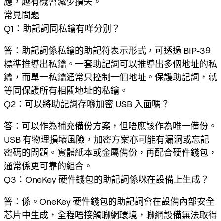
應，越有機會減少損失。
常見問題
Q1：助記詞同私鑰有咩分別？
答：助記詞係私鑰的助記符表示形式，可透過 BIP-39
標準推導出私鑰。一套助記詞可以推導出多個地址的私
鑰，而單一私鑰通常只控制一個地址。保護助記詞，就
等同保護所有相關地址的私鑰。
Q2：可以將助記詞存喺加密 USB 入面嗎？
答：可以作為補充備份方案，但唔應該作為唯一備份。
USB 有物理損壞風險，加密方案亦可能有漏洞或忘記
密碼的問題。實體紙本或金屬備份，再配合硬件錢包，
通常係更可靠的組合。
Q3：OneKey 硬件錢包的助記詞係咪在設備上生成？
答：係。OneKey 硬件錢包的助記詞會在設備內部安全
芯片中生成，全程唔接觸聯網環境，聯網設備無法取得