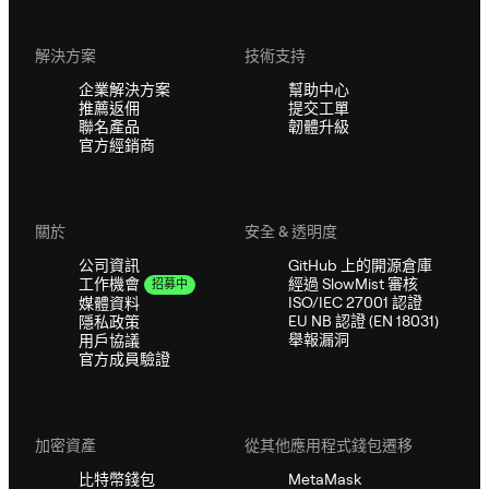
解決方案
技術支持
企業解決方案
幫助中心
推薦返佣
提交工單
聯名產品
韌體升級
官方經銷商
關於
安全 & 透明度
公司資訊
GitHub 上的開源倉庫
經過 SlowMist 審核
工作機會
招募中
ISO/IEC 27001 認證
媒體資料
EU NB 認證 (EN 18031)
隱私政策
舉報漏洞
用戶協議
官方成員驗證
加密資產
從其他應用程式錢包遷移
比特幣錢包
MetaMask