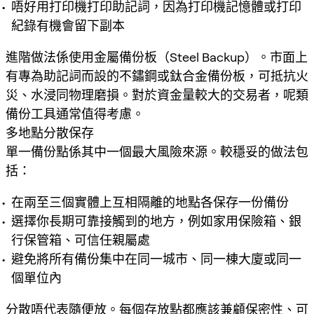
唔好用打印機打印助記詞，因為打印機記憶體或打印
紀錄有機會留下副本
進階做法係使用金屬備份板（Steel Backup）。市面上
有專為助記詞而設的不鏽鋼或鈦合金備份板，可抵抗火
災、水浸同物理磨損。對於資金量較大的交易者，呢類
備份工具通常值得考慮。
多地點分散保存
單一備份點係其中一個最大風險來源。較穩妥的做法包
括：
在兩至三個實體上互相隔離的地點各保存一份備份
選擇你長期可靠接觸到的地方，例如家用保險箱、銀
行保管箱、可信任親屬處
避免將所有備份集中在同一城市、同一棟大廈或同一
個單位內
分散唔代表隨便放。每個存放點都應該兼顧保密性、可