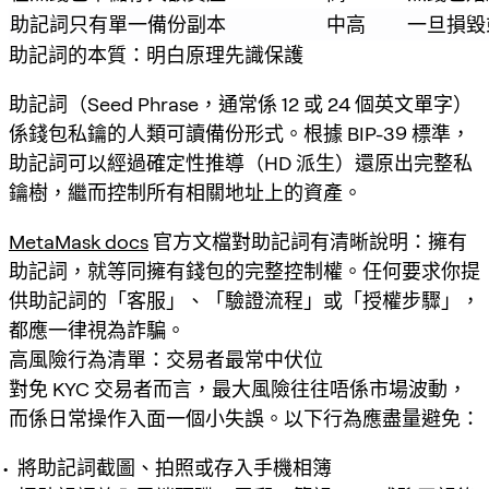
助記詞只有單一備份副本
中高
一旦損毀
助記詞的本質：明白原理先識保護
助記詞（Seed Phrase，通常係 12 或 24 個英文單字）
係錢包私鑰的人類可讀備份形式。根據 BIP-39 標準，
助記詞可以經過確定性推導（HD 派生）還原出完整私
鑰樹，繼而控制所有相關地址上的資產。
MetaMask docs
官方文檔對助記詞有清晰說明：擁有
助記詞，就等同擁有錢包的完整控制權。任何要求你提
供助記詞的「客服」、「驗證流程」或「授權步驟」，
都應一律視為詐騙。
高風險行為清單：交易者最常中伏位
對免 KYC 交易者而言，最大風險往往唔係市場波動，
而係日常操作入面一個小失誤。以下行為應盡量避免：
將助記詞截圖、拍照或存入手機相簿