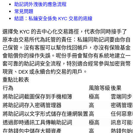
助記詞外洩後的應急流程
常見問題
結語：私鑰安全係免 KYC 交易的底線
選擇免 KYC 的去中心化交易路徑，代表你同時接手了
原本由交易所代為託管的責任：私鑰同助記詞要由你自
己保管。沒有客服可以幫你找回帳戶，亦沒有保險基金
會賠償你的操作失誤。呢份手冊會幫你有系統地建立一
套可靠的助記詞安全流程，特別適合經常參與加密貨幣
現貨、DEX 或永續合約交易的用戶。
重點比較表
行為
風險等級
後果
將助記詞截圖保存到手機相簿
極高
雲端同步
將助記詞存入密碼管理器
高
密碼管理
將助記詞以文字形式儲存在連網裝置
高
任何惡意
透過即時通訊工具傳輸助記詞
極高
訊息可能
在熱錢包中儲存大額資產
高
熱錢包始