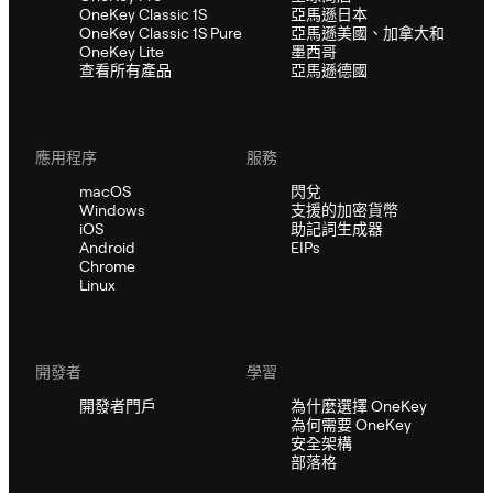
OneKey Classic 1S
亞馬遜日本
OneKey Classic 1S Pure
亞馬遜美國、加拿大和
OneKey Lite
墨西哥
查看所有產品
亞馬遜德國
應用程序
服務
macOS
閃兌
Windows
支援的加密貨幣
iOS
助記詞生成器
Android
EIPs
Chrome
Linux
開發者
學習
開發者門戶
為什麼選擇 OneKey
為何需要 OneKey
安全架構
部落格