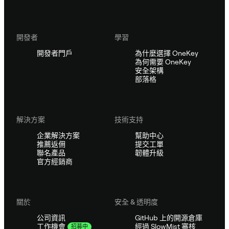
開發者
學習
開發者門戶
為什麼選擇 OneKey
為何需要 OneKey
安全架構
部落格
解決方案
技術支持
企業解決方案
幫助中心
推薦返佣
提交工單
聯名產品
韌體升級
官方經銷商
關於
安全 & 透明度
公司資訊
GitHub 上的開源倉庫
經過 SlowMist 審核
工作機會
招募中