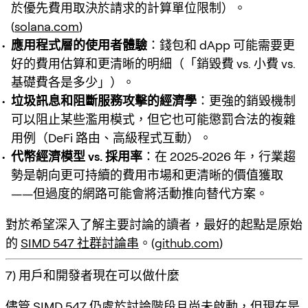
於優先費用取決於請求的計算單位限制）。
(
solana.com
)
應用程式層的使用者體驗
：錢包和 dApp 可能需要更
好的費用估算和更清晰的明細（「銷毀費 vs. 小費 vs.
基礎費各是多少」）。
垃圾訊息和阻斷服務攻擊的經濟學
：更強的銷毀機制
可以阻止某些濫用模式，但它也可能懲罰合法的複雜
用例（DeFi 路由、高級程式互動）。
代幣經濟模型 vs. 採用率
：在 2025-2026 年，行業趨
勢是朝向更可持續的費用市場和更清晰的價值獲取
——但過度的網路可能會將活動推向替代方案。
對於希望深入了解主要討論的讀者，最好的起點是原始
的
SIMD 547 社群討論串
。(
github.com
)
7) 用戶和開發者現在可以做什麼
儘管 SIMD 547 仍處於討論階段且尚未啟動，但現在是