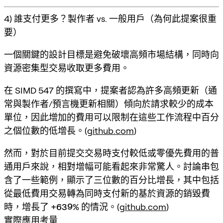
4) 誰支付更多？製作者 vs. 一般用戶（為何此提案很重
要）
一個關鍵的設計目標是
避免破壞高頻市場結構
，同時向
資源密集型交易收取更多費用。
在 SIMD 547 的撰寫中，提案者認為許多高頻更新（通
常與製作者/預言機更新相關）傾向於請求較少的成本
單位，因此增加的費用可以限制在這些工作流程中
百分
之個位數的低增長
。(
github.com
)
然而，對於
目前提交交易時支付較低或零優先費用的普
通用戶
來說，相對增幅可能看起來非常驚人。討論串包
含了一些範例，顯示了三位數的百分比增長，其中包括
從最低費用交易轉為同時支付新的基於資源的銷毀費
時，
增長了 +639%
的情況。(
github.com
)
實際應用考量