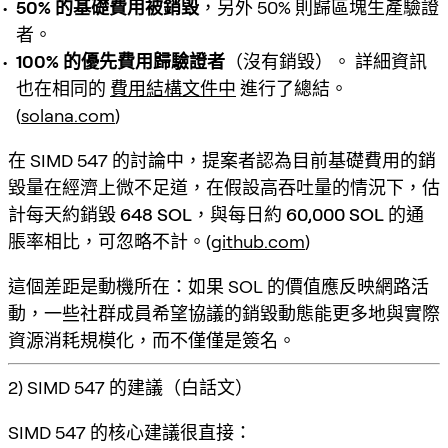
50% 的基礎費用被銷毀
，另外 50% 則歸區塊生產驗證
者。
100% 的優先費用歸驗證者
（沒有銷毀）。 詳細資訊
也在相同的
費用結構文件中
進行了總結。
(
solana.com
)
在 SIMD 547 的討論中，提案者認為
目前基礎費用的銷
毀量在經濟上微不足道
，在假設高吞吐量的情況下，估
計每天約銷毀
648 SOL
，與每日約
60,000 SOL
的通
脹率相比，可忽略不計。(
github.com
)
這個差距是動機所在：如果 SOL 的價值應反映網路活
動，一些社群成員希望協議的銷毀動態能更多地與
實際
資源消耗
規模化，而不僅僅是簽名。
2) SIMD 547 的建議（白話文）
SIMD 547 的核心建議很直接：