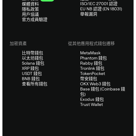
ISO/IEC 27001 認證
媒體資料
EU NB 認證 (EN 18031)
隱私政策
舉報漏洞
用戶協議
官方成員驗證
加密資產
從其他應用程式錢包遷移
比特幣錢包
MetaMask
以太坊錢包
Phantom 錢包
Solana 錢包
Rabby 錢包
XRP 錢包
Tronlink 錢包
USDT 錢包
TokenPocket
BNB 錢包
幣安錢包
查看所有錢包
OKX Web3 錢包
Base 錢包 (Coinbase 錢
包)
Exodus 錢包
Trust Wallet