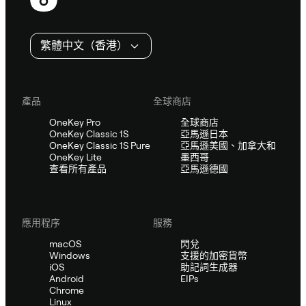
尾
繁體中文（香港）
產品
全球商店
OneKey Pro
全球商店
OneKey Classic 1S
亞馬遜日本
OneKey Classic 1S Pure
亞馬遜美國、加拿大和
OneKey Lite
墨西哥
查看所有產品
亞馬遜德國
應用程序
服務
macOS
閃兌
Windows
支援的加密貨幣
iOS
助記詞生成器
Android
EIPs
Chrome
Linux