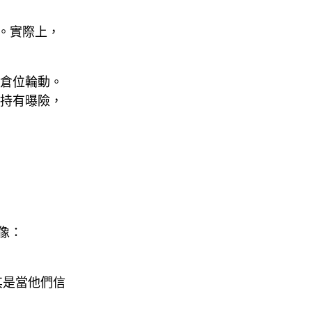
。實際上，
的倉位輪動。
臺持有曝險，
像：
。
其是當他們信