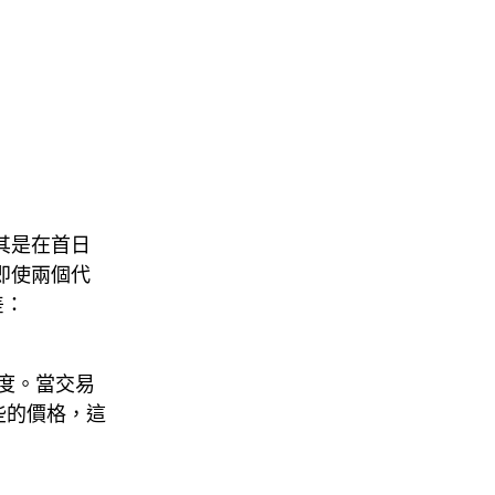
其是在首日
即使兩個代
差：
度。當交易
些的價格，這