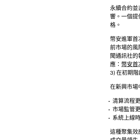
永續合約並
響。一個提
格。
幣安進軍首
前市場的風險
聞通訊社的
應：
幣安首
3) 在初期
在新興市場
清算流程
市場監管
系統上線
這種聚集效