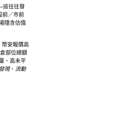
—這往往發
募股前／市前
場隱含估值
：
幣安
報價高
平倉部位總額
量、高未平
發現
、
流動