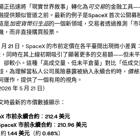
場正迅速將「現實世界敘事」轉化為
可交易
的金融工具—
融提供類似管道之前。最新的例子是
SpaceX 首次公開
這是
加密貨幣衍生品
的一個新領域，交易者透過推測「市
機，而非直接購買股票。
 月 21 日
，SpaceX 的市前定價在各平臺間出現微小差異
z
，同時在其上線初期吸引了顯著更多的交易額——但未
）卻較小。這種「高成交量、低未平倉量」對比「低成交
歧，為理解當私人公司風險暴露被納入永續合約時，
價格
何運作，提供了一個有用的視角。
6 年 5 月 21 日）
文時最新的市價數據顯示：
ceX 市前永續合約
：
212.4 美元
yz SpaceX 市前永續合約
：
210.96 美元
：約
1.44 美元
（約
0.68%
）