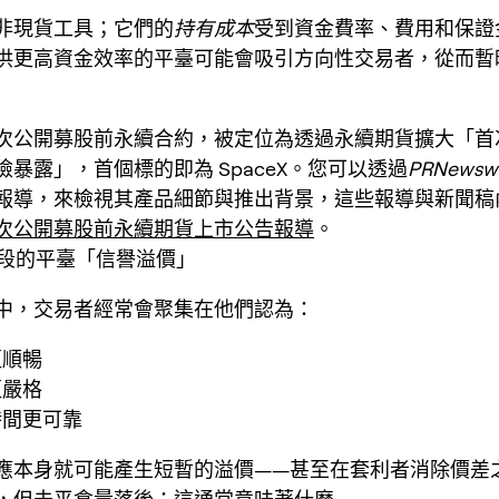
非現貨工具；它們的
持有成本
受到資金費率、費用和保證
供更高資金效率的平臺可能會吸引方向性交易者，從而暫
次公開募股前永續合約，被定位為透過永續期貨擴大「首
暴露」，首個標的即為 SpaceX。您可以透過
PRNewswi
報導，來檢視其產品細節與推出背景，這些報導與新聞稿
次公開募股前永續期貨上市公告報導
。
階段的平臺「信譽溢價」
中，交易者經常會聚集在他們認為：
更順暢
更嚴格
時間更可靠
應本身就可能產生短暫的溢價——甚至在套利者消除價差