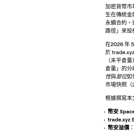
加密貨幣市
生在傳統金
永續合約
，
路徑」來投
在
2026 年 5
於
trade.xy
（未平倉量
倉量」的分
性
與
部位
如
市場快照（202
根據撰寫本
幣安 Spa
trade.x
幣安溢價