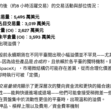
約後（約
8 小時
活躍交易）的交易活動與部位情況：
交易量
：
5,495 萬美元
yz 名目交易量
：
3,019 萬美元
 (OI)
：
2,627 萬美元
z 未平倉量 (OI)
：
3,593 萬美元
出現溢價？
股前永續期貨
在不同平臺間出現小幅溢價並不罕見——尤
—因為這些產品是
合成的
，且依賴於各平臺的獨特機制。
SpaceX」，市場微結構仍可能存在差異，從而合理化價
與即時執行可被「定價」
交易量領先
顯示了更深層次的雙向資金流和更快的撮合速
性——能夠快速進場或退場——他們可能會接受稍微差一
在買盤集中於流動性更佳的平臺時，出現溫和的溢價。
的抵押品、槓桿上限以及費用／資金費率機制