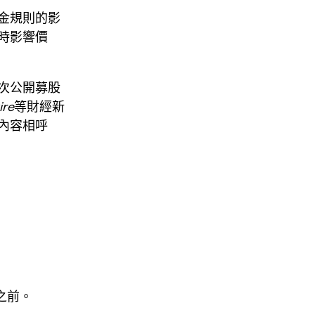
金規則的影
時影響價
次公開募股
re
等財經新
內容相呼
之前。