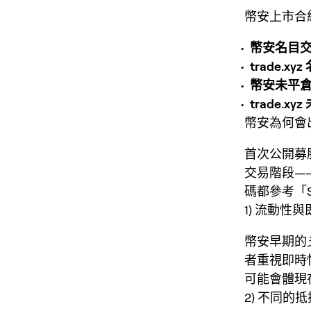
幣安上市合
幣安名目
trade.x
幣安未平倉量
trade.xy
幣安為何會
首次公開募
交易階段—
碼都參考「
1) 流動性
幣安早期的
者重視即時
可能會體現
2) 不同