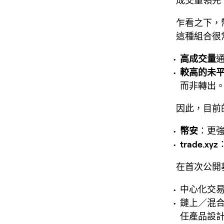
成交量領先
乍看之下，
這種組合很
高成交量
較高的未
而非轉出
因此，目前
幣安
：更
trade.xyz
在首次公開
中心化交易
鏈上／混
任產品設