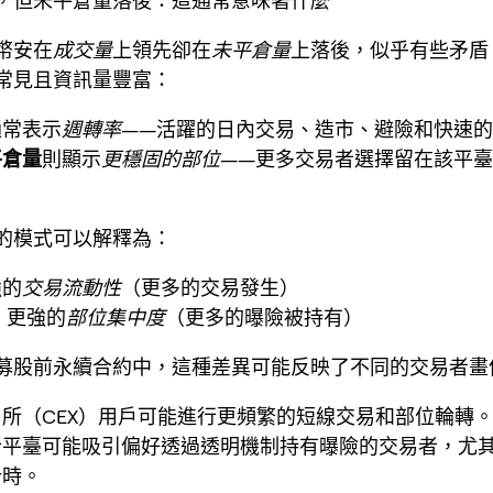
，但未平倉量落後：這通常意味著什麼
幣安在
成交量
上領先卻在
未平倉量
上落後，似乎有些矛盾
常見且資訊量豐富：
通常表示
週轉率
——活躍的日內交易、造市、避險和快速
平倉量
則顯示
更穩固的部位
——更多交易者選擇留在該平
。
的模式可以解釋為：
強的
交易流動性
（更多的交易發生）
：更強的
部位集中度
（更多的曝險被持有）
募股前永續合約中，這種差異可能反映了不同的交易者畫
所（CEX）用戶可能進行更頻繁的短線交易和部位輪轉
合平臺可能吸引偏好透過透明機制持有曝險的交易者，尤
計時。