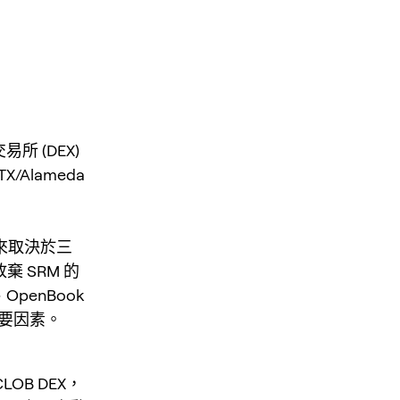
易所 (DEX)
/Alameda
來取決於三
棄 SRM 的
penBook
主要因素。
OB DEX，