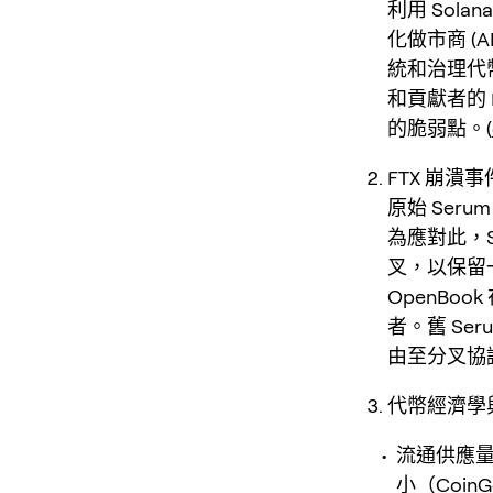
利用 Sol
化做市商 (
統和治理代
和貢獻者的 F
的脆弱點。(
FTX 崩潰事件
原始 Ser
為應對此，S
叉，以保留
OpenBoo
者。舊 Se
由至分叉協議
代幣經濟學
流通供應量
小（Coi