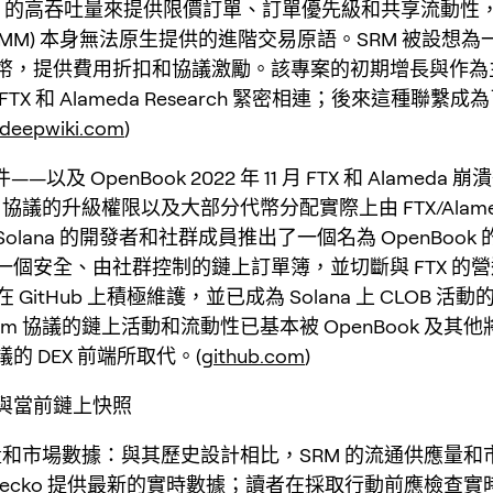
ana 的高吞吐量來提供限價訂單、訂單優先級和共享流動性
AMM) 本身無法原生提供的進階交易原語。SRM 被設想
幣，提供費用折扣和協議激勵。該專案的初期增長與作為
TX 和 Alameda Research 緊密相連；後來這種聯繫
deepwiki.com
)
——以及 OpenBook 2022 年 11 月 FTX 和 Alameda
um 協議的升級權限以及大部分代幣分配實際上由 FTX/Alam
olana 的開發者和社群成員推出了一個名為 OpenBook
一個安全、由社群控制的鏈上訂單簿，並切斷與 FTX 的
k 在 GitHub 上積極維護，並已成為 Solana 上 CLOB 活
rum 協議的鏈上活動和流動性已基本被 OpenBook 及其
的 DEX 前端所取代。(
github.com
)
與當前鏈上快照
和市場數據：與其歷史設計相比，SRM 的流通供應量和
nGecko 提供最新的實時數據；讀者在採取行動前應檢查實