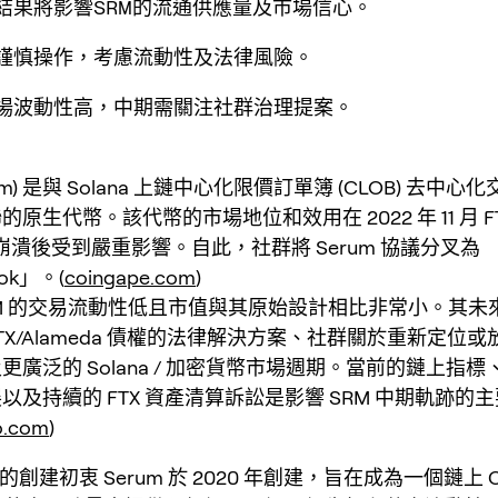
訟結果將影響SRM的流通供應量及市場信心。
應謹慎操作，考慮流動性及法律風險。
市場波動性高，中期需關注社群治理提案。
rum) 是與 Solana 上鏈中心化限價訂單簿 (CLOB) 去中心化交
原生代幣。該代幣的市場地位和效用在 2022 年 11 月 FTX
ch 崩潰後受到嚴重影響。自此，社群將 Serum 協議分叉為
ok」。(
coingape.com
)
M 的交易流動性低且市值與其原始設計相比非常小。其未
X/Alameda 債權的法律解決方案、社群關於重新定位或放
廣泛的 Solana / 加密貨幣市場週期。當前的鏈上指標、O
以及持續的 FTX 資產清算訴訟是影響 SRM 中期軌跡的
o.com
)
的創建初衷 Serum 於 2020 年創建，旨在成為一個鏈上 CL