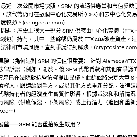
最近一次公開市場快照，SRM 的流通供應量和市值反映
該代幣仍可在數個中心化交易所 (CEX) 和去中心化交易所 
度較薄。(
coingecko.com
)
問題：歷史上很大一部分 SRM 供應由中心化實體（FTX、A
錢包）持有，其中一些餘額仍屬於 FTX của破產資產。
法律和市場風險，直到爭議得到解決。(
cryptoslate.com
險（為何這對 SRM 的價值很重要） 針對 Alameda/FT
律訴訟（例如，關於 8 億 SRM 代幣貸款和其他有爭議
產資產已在法院對這些債權提出異議。此訴訟將決定大量 SR
債權人、歸還給對手方，或以其他方式重新分配。法律結
代幣持有者的經濟產生實質性影響，根據裁決和和解情況
行風險（供應傾瀉、下架風險）或上行潛力（追回和重新
e.com
)
展望——SRM 能否重拾原生效用？