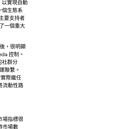
，以實現自動
為一個生態系
主要支持者
成為了一個重大
 崩潰後，很明顯
eda 控制。
 的社群分
營運聯繫。
動的實際繼任
他將流動性路
市場指標很
時市場數