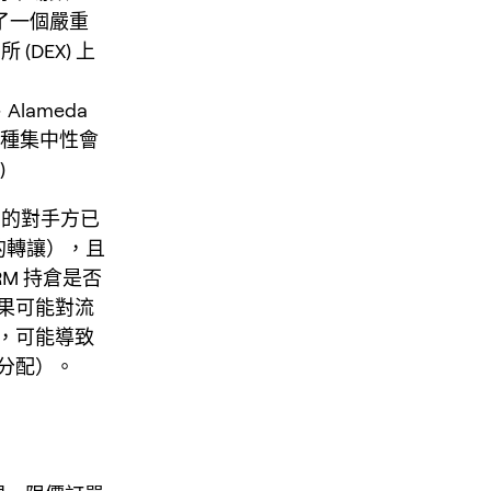
了一個嚴重
(DEX) 上
lameda
這種集中性會
)
X 的對手方已
的轉讓），且
M 持倉是否
果可能對流
，可能導致
分配）。