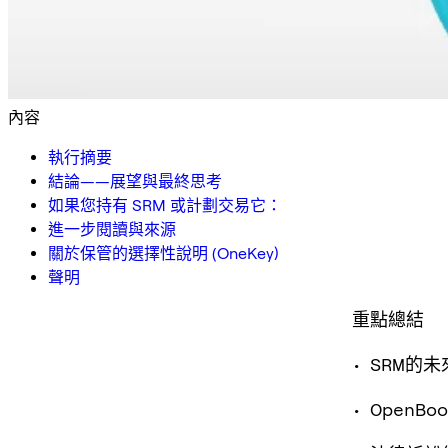
內容
執行摘要
結論——展望與最終思考
如果您持有 SRM 或計劃交易它：
進一步閱讀與來源
關於保管的選擇性說明 (OneKey)
聲明
重點總結
• SRM
• Open