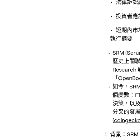
• 法律訴
• 投資者
• 短期內
執行摘要
SRM (Se
歷史上關聯的
Resear
「OpenBo
如今，SR
個變數：FT
決策，以及更
分叉的發展
(
coingeck
背景：SRM 