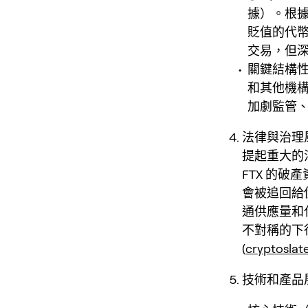
據）。根據
貶值的代幣，
交易，但深
關鍵結構性
和其他機構
加劇監管、
法律與治理風
提起重大的法
FTX 的破
會被追回給
通供應量和
不對稱的下
(
cryptoslat
技術和產品