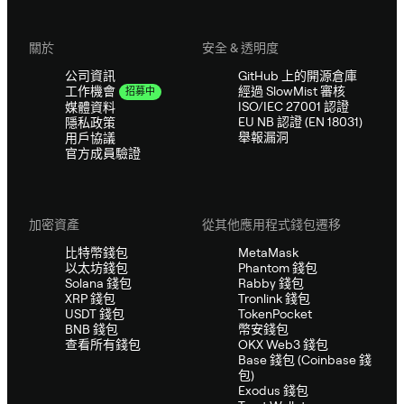
關於
安全 & 透明度
公司資訊
GitHub 上的開源倉庫
經過 SlowMist 審核
工作機會
招募中
ISO/IEC 27001 認證
媒體資料
EU NB 認證 (EN 18031)
隱私政策
舉報漏洞
用戶協議
官方成員驗證
加密資產
從其他應用程式錢包遷移
比特幣錢包
MetaMask
以太坊錢包
Phantom 錢包
Solana 錢包
Rabby 錢包
XRP 錢包
Tronlink 錢包
USDT 錢包
TokenPocket
BNB 錢包
幣安錢包
查看所有錢包
OKX Web3 錢包
Base 錢包 (Coinbase 錢
包)
Exodus 錢包