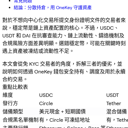
常見問題
結論：分散持倉，用 OneKey 守護資產
對於不想向中心化交易所提交身份證明文件的交易者來
說，穩定幣是鏈上資產配置的核心。不過，USDC、
USDT 和 DAI 在抗審查能力、鏈上流動性、鑄造機制及
合規風險方面差異明顯。選錯穩定幣，可能在關鍵時刻
遇上資產被凍結或流動性不足。
本文會從免 KYC 交易者的角度，拆解三者的優劣，並
說明如何透過 OneKey 錢包安全持有、調度及用於永續
合約交易。
重點比較表
維度
USDC
USDT
發行方
Circle
Tether
儲備類型
美元現金 + 短期國債
混合儲備
合規黑名單機制
有，Circle 可凍結地址
有，Tet