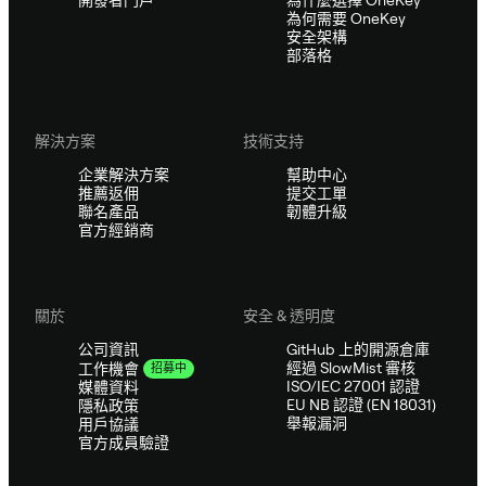
開發者門戶
為什麼選擇 OneKey
為何需要 OneKey
安全架構
部落格
解決方案
技術支持
企業解決方案
幫助中心
推薦返佣
提交工單
聯名產品
韌體升級
官方經銷商
關於
安全 & 透明度
公司資訊
GitHub 上的開源倉庫
經過 SlowMist 審核
工作機會
招募中
ISO/IEC 27001 認證
媒體資料
EU NB 認證 (EN 18031)
隱私政策
舉報漏洞
用戶協議
官方成員驗證