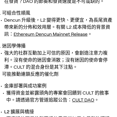
在發貨？DAO 的節奏和發貨速度是不可或缺的。
可組合性順風
Dencun 升級後，L2 變得更快、更便宜，為長尾資產
帶來新的分佈和效用層。有關 L2 成本降低的背景資
訊：
Ethereum Dencun Mainnet Release
。
迷因學傳播
強大的社群互動加上可信的原因，會創造注意力複
利。沒有使命的迷因會消散；沒有迷因的使命會停
滯。CULT 的混合身份是其下注點。
可能推動連鎖反應的催化劑
金庫部署與成功案例
獲得資金並嶄露頭角的專案會回饋到 CULT 的敘事
中。請透過官方管道追蹤公告：
CULT DAO
。
L2 擴展與橋接