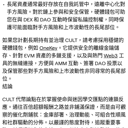
長尾資產通常最好存放在自我託管中，遠離中心化對
手方風險。對於鏈上參與和安全保管，硬體錢包可助
您在與 DEX 和 DAO 互動時保留私鑰控制權，同時保
護可能面臨對手方風險和上市波動性的長尾部位。
如果您計劃長期持有並治理 CULT，請考慮採用穩健的
硬體錢包，例如
OneKey
。它提供安全的離線金鑰儲
存、針對 EVM 資產的多鏈支援，以及與熱門
Web3
工
具的無縫連接，方便與 AMM 互動、簽署 DAO 投票以
及保管那些對手方風險和上市波動性非同尋常的長尾部
位。
結論
CULT 代幣論點在於掌握使命與迷因學交匯點的連鎖反
應。通往百倍超額報酬之路並非鋪滿保證，而是由可觀
察的催化劑鋪就：金庫部署、治理動能、可組合性順風
和社群驅動的分佈。以嚴謹的態度對待，追蹤重要事