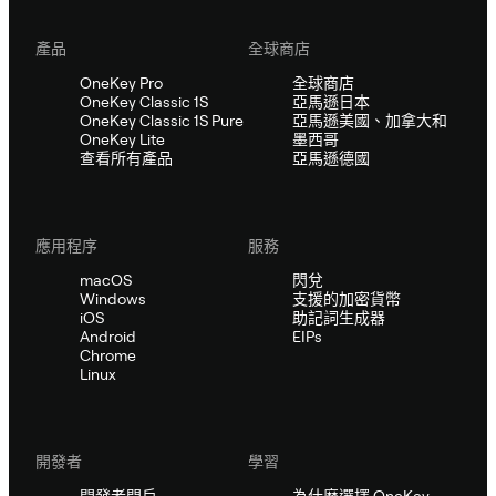
產品
全球商店
OneKey Pro
全球商店
OneKey Classic 1S
亞馬遜日本
OneKey Classic 1S Pure
亞馬遜美國、加拿大和
OneKey Lite
墨西哥
查看所有產品
亞馬遜德國
應用程序
服務
macOS
閃兌
Windows
支援的加密貨幣
iOS
助記詞生成器
Android
EIPs
Chrome
Linux
開發者
學習