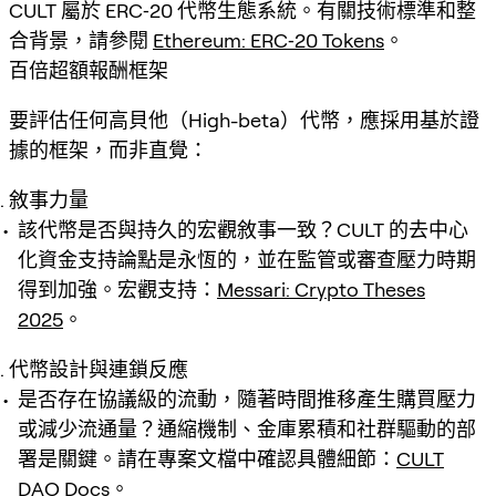
CULT 屬於 ERC‑20 代幣生態系統。有關技術標準和整
合背景，請參閱
Ethereum: ERC‑20 Tokens
。
百倍超額報酬框架
要評估任何高貝他（High-beta）代幣，應採用基於證
據的框架，而非直覺：
敘事力量
該代幣是否與持久的宏觀敘事一致？CULT 的去中心
化資金支持論點是永恆的，並在監管或審查壓力時期
得到加強。宏觀支持：
Messari: Crypto Theses
2025
。
代幣設計與連鎖反應
是否存在協議級的流動，隨著時間推移產生購買壓力
或減少流通量？通縮機制、金庫累積和社群驅動的部
署是關鍵。請在專案文檔中確認具體細節：
CULT
DAO Docs
。