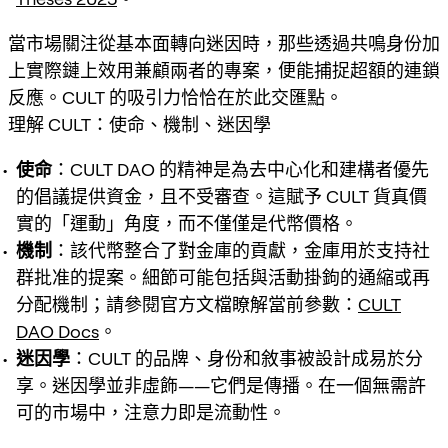
當市場關注從基本面轉向迷因時，那些透過共鳴身份加
上實際鏈上效用兼顧兩者的專案，便能捕捉超額的連鎖
反應。CULT 的吸引力恰恰在於此交匯點。
理解 CULT：使命、機制、迷因學
使命
：CULT DAO 的精神是為去中心化和建構者優先
的倡議提供資金，且不受審查。這賦予 CULT 貨真價
實的「運動」角度，而不僅僅是代幣價格。
機制
：該代幣整合了對金庫的貢獻，金庫用於支持社
群批准的提案。細節可能包括與活動掛鉤的通縮或再
分配機制；請參閱官方文檔瞭解當前參數：
CULT
DAO Docs
。
迷因學
：CULT 的品牌、身份和敘事被設計成易於分
享。迷因學並非虛飾——它們是傳播。在一個無需許
可的市場中，注意力即是流動性。