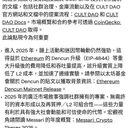
的文檔，包括社群治理、金庫流動以及在 CULT DAO
官方網站和文檔中的提案流程：
CULT DAO
和
CULT
DAO Docs
。市場概覽和合約參考可透過
CoinGecko:
CULT DAO
取得。
此論點現今為何重要
進入 2025 年，鏈上活動和迷因幣輪動仍然強勁，這
得益於
Ethereum
的 Dencun 升級（EIP-4844）等重
大升級後的費用降低和吞吐量提高，該升級實質上降
低了 L2 成本，並加速了邊緣實驗。請參閱以太坊基金
會關於 Dencun 的貼文以獲取背景資訊：
Ethereum
Dencun Mainnet Release
。
2025 年的廣泛市場敘事強調社群擁有的專案、無需許
可的資本形成以及再質押／L2 可組合性——這些力量
有利於具有強大社會動能和可信使命的代幣。宏觀視
角請閱讀 Messari 的年度概覽：
Messari: Crypto
Theses 2025
。