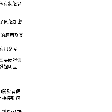
私有狀態以
了同態加密
中的應用及其
有用參考。
需要硬體信
知識證明互
效能和開發者便
語言橋接到適
到 EVM 語