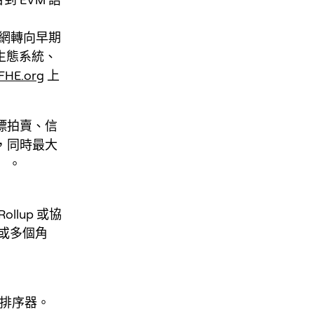
。
試網轉向早期
生態系統、
FHE.org
上
標拍賣、信
，同時最大
）。
lup 或協
或多個角
/排序器。