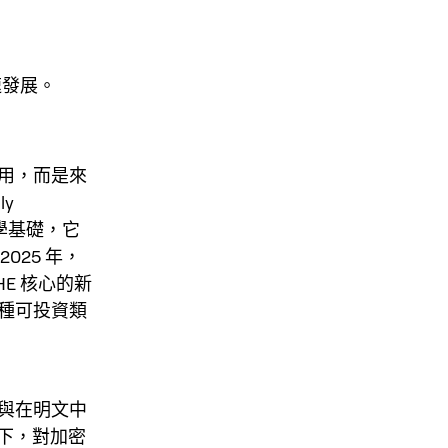
速發展。
費用，而是來
y
碼學基礎，它
25 年，
E 核心的新
一種可投資類
夠與在明文中
下，對加密