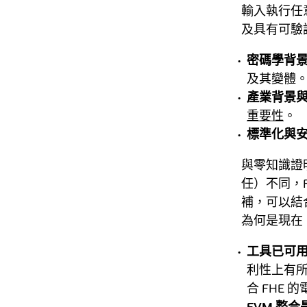
輸入執行任
及具有可驗
密碼學背
及其變體
產業背景
重要性
。
標準化與
與零知識證
任）不同，
補，可以結
為何是現在：
工具已可
利性上有所提
合 FHE
EVM 整