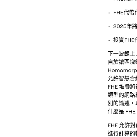
• FHE
• 202
• 投資F
下一波鏈上
自於讓區塊
Homomor
允許智慧合
FHE 堆疊
類型的網路
別的論述，
什麼是 FH
FHE 允
進行計算的