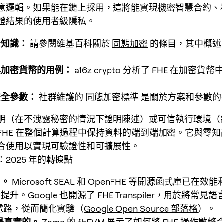
意邏輯。如果能在鏈上採用，這將能實現機密智慧合約、
證結果的使用者級隱私。
景知識：
請參閱維基百科關於
同態加密
的條目，其中概述
。
與加密貨幣的用例：
a16z crypto 分析了
FHE 在加密貨幣
安全參數：
社群維護的
同態加密標準
是關於方案和參數的
明（在不洩露秘密的情況下證明陳述）或可信執行環境（
FHE 在整個計算過程中保持資料的端到端加密。它與零
合使用以實現可驗證性和可擴展性。
2025 年的轉捩點
用。
Microsoft SEAL 和 OpenFHE 等開源函式庫已在
升。Google 也開源了 FHE Transpiler，用於將常見
 的電路，從而簡化實驗（
Google Open Source 部落格
）。
合是真實的。
Zama 的 fhEVM 展示了如何將 FHE 操作數整合