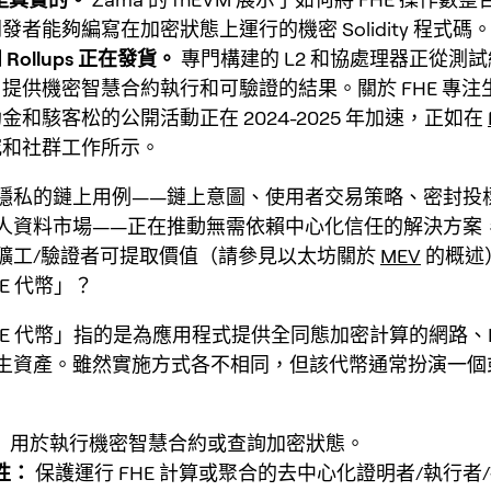
發者能夠編寫在加密狀態上運行的機密 Solidity 程式碼
Rollups 正在發貨。
專門構建的 L2 和協處理器正從測
提供機密智慧合約執行和可驗證的結果。關於 FHE 專注
金和駭客松的公開活動正在 2024-2025 年加速，正如在
究和社群工作所示。
隱私的鏈上用例——鏈上意圖、使用者交易策略、密封投
人資料市場——正在推動無需依賴中心化信任的解決方案
礦工/驗證者可提取價值（請參見以太坊關於
MEV
的概述
E 代幣」？
E 代幣」指的是為應用程式提供全同態加密計算的網路、Rol
生資產。雖然實施方式各不相同，但該代幣通常扮演一個
：
用於執行機密智慧合約或查詢加密狀態。
性：
保護運行 FHE 計算或聚合的去中心化證明者/執行者