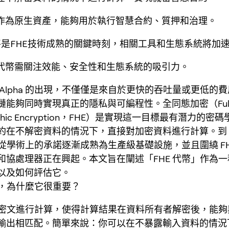
代幣作為原生資產，能夠用於執行智慧合約、質押和治理。
5年將是FHE技術成熟的關鍵時刻，相關工具和生態系統將加
HE代幣需關注效能、安全性和生態系統的吸引力。
 Alpha 的出現，不僅僅是來自於更快的吞吐量或更低的
鏈能夠同時實現真正的隱私與可編程性。全同態加密（Full
phic Encryption，FHE）是實現這一目標最有潛力的密
約在不解密資料的情況下，直接對加密資料進行計算。到 20
將從學術上的承諾逐漸成熟為生產級基礎設施，並且圍繞 FH
和協處理器正在興起。本文旨在闡述「FHE 代幣」作為
以及如何評估它。
E，為什麼它很重要？
許對密文進行計算，使得計算結果在資料所有者解密後，能
輸出相匹配。簡單來說：你可以在不暴露輸入資料的情況