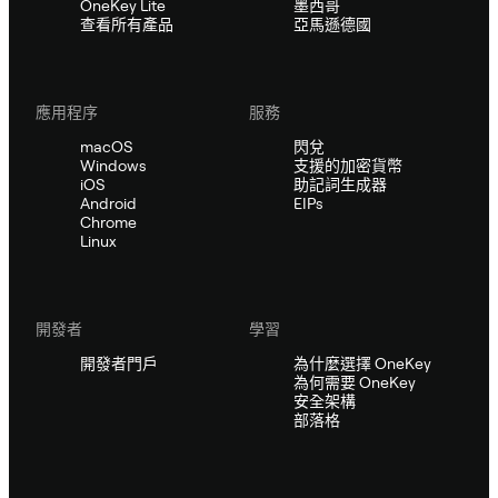
OneKey Lite
墨西哥
查看所有產品
亞馬遜德國
應用程序
服務
macOS
閃兌
Windows
支援的加密貨幣
iOS
助記詞生成器
Android
EIPs
Chrome
Linux
開發者
學習
開發者門戶
為什麼選擇 OneKey
為何需要 OneKey
安全架構
部落格