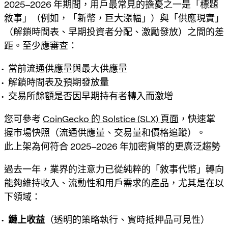
2025–2026 年期間，用戶最常見的擔憂之一是「標題
敘事」（例如，「新幣，巨大漲幅」）與「供應現實」
（解鎖時間表、早期投資者分配、激勵發放）之間的差
距。至少應審查：
當前流通供應量與最大供應量
解鎖時間表及預期發放量
交易所餘額是否因早期持有者轉入而激增
您可參考
CoinGecko 的 Solstice (SLX) 頁面
，快速掌
握市場快照（流通供應量、交易量和價格追蹤）。
此上架為何符合 2025–2026 年加密貨幣的更廣泛趨勢
過去一年，業界的注意力已從純粹的「敘事代幣」轉向
能夠維持收入、流動性和用戶需求的產品
，尤其是在以
下領域：
鏈上收益
（透明的策略執行、實時抵押品可見性）