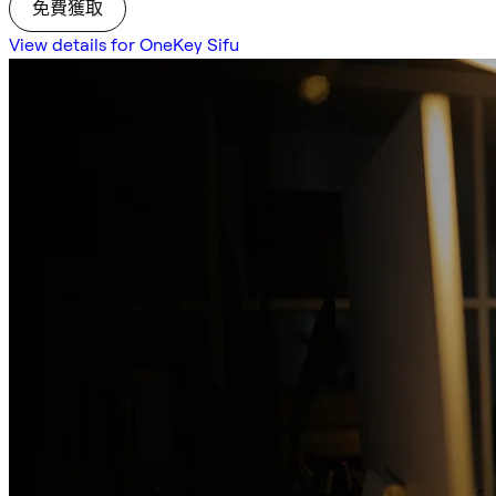
免費獲取
View details for OneKey Sifu