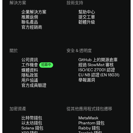
解決方案
技術支持
企業解決方案
幫助中心
推薦返佣
提交工單
聯名產品
韌體升級
官方經銷商
關於
安全 & 透明度
公司資訊
GitHub 上的開源倉庫
經過 SlowMist 審核
工作機會
招募中
ISO/IEC 27001 認證
媒體資料
EU NB 認證 (EN 18031)
隱私政策
舉報漏洞
用戶協議
官方成員驗證
加密資產
從其他應用程式錢包遷移
比特幣錢包
MetaMask
以太坊錢包
Phantom 錢包
Solana 錢包
Rabby 錢包
XRP 錢包
Tronlink 錢包