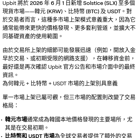
Upbit 將於
2026 年 6 月 1 日
新增
Solstice (SLX)
至多個
現貨市場——
韓元 (KRW)
、
比特幣 (BTC)
及
USDT
。對
於交易者而言，這種多市場上架模式意義重大，因為它
通常能帶來更快的價格發現、更多套利管道，並擴大不
同基礎資產的使用範圍。
由於交易所上架的細節可能發展迅速（例如，開放入金
早於交易、或初期受限的網路支援），在轉移資金前，
最好還是再次確認 Upbit 官方公告和市場介面中的最終
資訊。
為何韓元 + 比特幣 + USDT 市場的上架別具意義
單一市場上架已屬可觀，但
三市場
的配置則改變了交易
格局：
韓元市場
通常成為韓國本地價格發現的主要場所，尤
其是在交易初期。
比特幣和 USDT 市場
為全球交易者提供了額外的交易