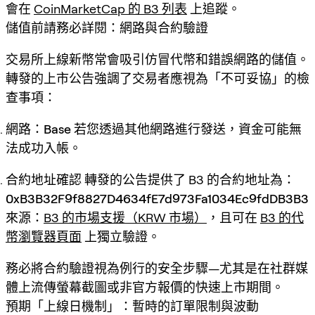
會在
CoinMarketCap 的 B3 列表
上追蹤。
儲值前請務必詳閱：網路與合約驗證
交易所上線新幣常會吸引仿冒代幣和錯誤網路的儲值。
轉發的上市公告強調了交易者應視為「不可妥協」的檢
查事項：
網路：Base
若您透過其他網路進行發送，資金可能無
法成功入帳。
合約地址確認
轉發的公告提供了 B3 的合約地址為：
0xB3B32F9f8827D4634fE7d973Fa1034Ec9fdDB3B3
來源：
B3 的市場支援（KRW 市場）
，且可在
B3 的代
幣瀏覽器頁面
上獨立驗證。
務必將合約驗證視為例行的安全步驟—尤其是在社群媒
體上流傳螢幕截圖或非官方報價的快速上市期間。
預期「上線日機制」：暫時的訂單限制與波動