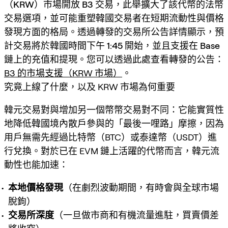
（KRW）市場開放 B3 交易
，此舉擴大了該代幣的法幣
交易選項，並可能重塑韓國交易者在短期流動性與價格
發現方面的格局。透過轉發的交易所公告詳情顯示，
預
計交易將於韓國時間下午 1:45 開始
，並且
支援在 Base
鏈上的充值和提現
。您可以透過此處查看轉發的公告：
B3 的市場支援（KRW 市場）
。
究竟上線了什麼，以及 KRW 市場為何重要
韓元交易對與增加另一個幣幣交易對不同：它能實質性
地降低韓國境內散戶參與的「最後一哩路」摩擦，因為
用戶無需先經過比特幣（BTC）或泰達幣（USDT）進
行兌換。對於已在 EVM 鏈上活躍的代幣而言，韓元流
動性也能加速：
本地價格發現
（在劇烈波動期間，有時會與全球市場
脫鉤）
交易所深度
（一旦做市商和有機流量進駐，買賣價差