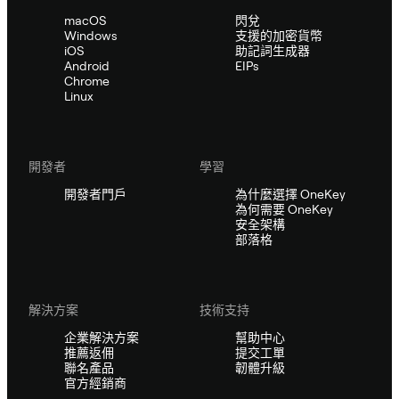
macOS
閃兌
Windows
支援的加密貨幣
iOS
助記詞生成器
Android
EIPs
Chrome
Linux
開發者
學習
開發者門戶
為什麼選擇 OneKey
為何需要 OneKey
安全架構
部落格
解決方案
技術支持
企業解決方案
幫助中心
推薦返佣
提交工單
聯名產品
韌體升級
官方經銷商