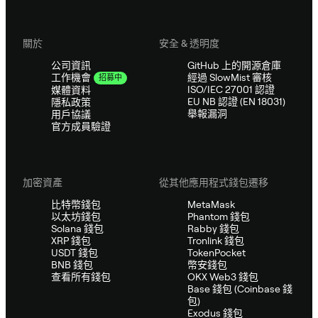
關於
安全 & 透明度
公司資訊
GitHub 上的開源倉庫
經過 SlowMist 審核
工作機會
招募中
ISO/IEC 27001 認證
媒體資料
EU NB 認證 (EN 18031)
隱私政策
舉報漏洞
用戶協議
官方成員驗證
加密資產
從其他應用程式錢包遷移
比特幣錢包
MetaMask
以太坊錢包
Phantom 錢包
Solana 錢包
Rabby 錢包
XRP 錢包
Tronlink 錢包
USDT 錢包
TokenPocket
BNB 錢包
幣安錢包
查看所有錢包
OKX Web3 錢包
Base 錢包 (Coinbase 錢
包)
Exodus 錢包