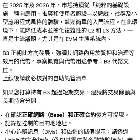
在 2025 年及 2026 年，市場持續從「純粹的基礎設
施」轉向
應用、推廣和使用者體驗
—以遊戲、社群及小
型應用程式風格的體驗，競逐簡單的入門流程。在此環
境下，能降低成本並簡化複雜性的 L2 和 L3 方法，一
直是主流議題，尤其是在 EVM 生態系統內。
B3 正朝此方向發展，強調其網路內用於質押和治理等
效用的代幣。專案概覽與代幣用途參考：
B3 代幣文
件
。
上線後請務必核對的自助託管清單
如果您打算持有 B3 超過短期交易，建議將
交易餘額
與
長期持倉
分開：
在確認
正確網路（Base）
和
正確合約
後方可提現。
記錄您控制的目的地地址。
小心詐騙訊息（DMs）和偽造的儲值提示；請透過