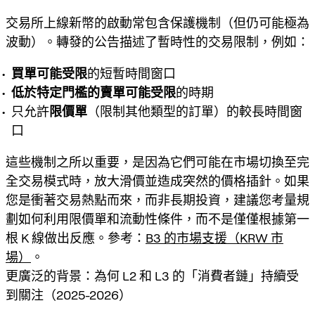
交易所上線新幣的啟動常包含保護機制（但仍可能極為
波動）。轉發的公告描述了暫時性的交易限制，例如：
買單可能受限
的短暫時間窗口
低於特定門檻的賣單可能受限
的時期
只允許
限價單
（限制其他類型的訂單）的較長時間窗
口
這些機制之所以重要，是因為它們可能在市場切換至完
全交易模式時，放大滑價並造成突然的價格插針。如果
您是衝著交易熱點而來，而非長期投資，建議您考量規
劃如何利用限價單和流動性條件，而不是僅僅根據第一
根 K 線做出反應。參考：
B3 的市場支援（KRW 市
場）
。
更廣泛的背景：為何 L2 和 L3 的「消費者鏈」持續受
到關注（2025-2026）