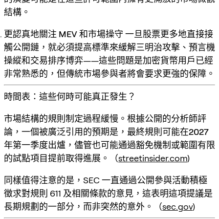
結構。
更認真地關注 MEV 和市場操守
一旦股票更多地直接接
觸公開鏈，就必須提高標準來緩解三明治攻擊、預言機
操縱和交易排序博弈——這些問題是加密貨幣用戶已經
非常熟悉的，但傳統市場參與者將會要求更強的保障。
時間表：這些何時可能真正發生？
市場結構的規則制定過程緩慢。根據公開的分析師評
論，一個被廣泛引用的預期是，最終規則可能在
2027
年第一季度
出爐，儘管也可能通過豁免機制或範圍有限
的試點項目提前取得進展。（
streetinsider.com
)
同樣值得注意的是，SEC 一直通過公開參與活動積極
徵求對規則 611 及相關條款的意見，這表明這項提議是
長期規劃的一部分，而非突然的意外。（
sec.gov
)