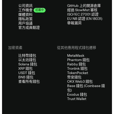
公司資訊
GitHub 上的開源倉庫
經過 SlowMist 審核
工作機會
招募中
ISO/IEC 27001 認證
媒體資料
EU NB 認證 (EN 18031)
隱私政策
舉報漏洞
用戶協議
官方成員驗證
加密資產
從其他應用程式錢包遷移
比特幣錢包
MetaMask
以太坊錢包
Phantom 錢包
Solana 錢包
Rabby 錢包
XRP 錢包
Tronlink 錢包
USDT 錢包
TokenPocket
BNB 錢包
幣安錢包
查看所有錢包
OKX Web3 錢包
Base 錢包 (Coinbase 錢
包)
Exodus 錢包
Trust Wallet