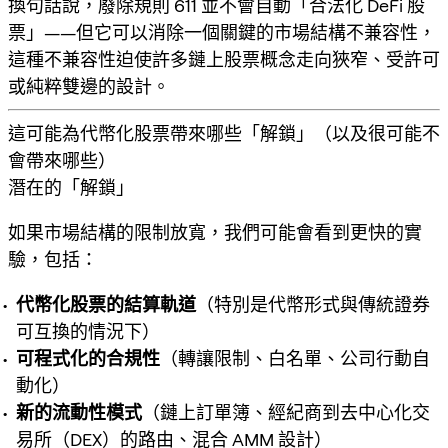
換句話說，廢除規則 611 並不會自動「合法化 DeFi 股
票」——但它可以消除一個關鍵的市場結構不兼容性，
這種不兼容性迫使許多鏈上股票概念走向狹窄、受許可
或純粹雙邊的設計。
這可能為代幣化股票帶來哪些「解鎖」（以及很可能不
會帶來哪些）
潛在的「解鎖」
如果市場結構的限制放寬，我們可能會看到更快的實
驗，包括：
代幣化股票的結算軌道
（特別是代幣形式與傳統證券
可互換的情況下）
可程式化的合規性
（轉讓限制、白名單、公司行動自
動化）
新的流動性模式
（鏈上訂單簿、經紀商到去中心化交
易所（DEX）的路由、混合 AMM 設計）