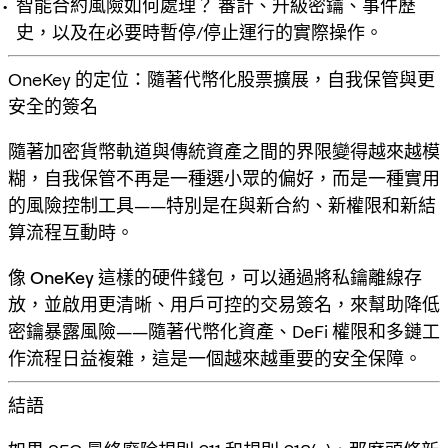
智能合約風險如何處理？
審計、升級密鑰、事件歷
史，以及在必要時暫停/停止運行的實際操作。
OneKey 的定位：隨著代幣化股票擴展，自我保管與更
安全的簽名
隨著加密貨幣軌道與傳統資產之間的界限變得越來越模
糊，
自我保管
不再是一種選小眾的偏好，而是一種實用
的風險控制工具——特別是在與新合約、新權限和新結
算流程互動時。
像
OneKey
這樣的硬件錢包，可以通過將私鑰離線存
放，並啟用更清晰、用戶可控的交易簽名，來幫助降低
密鑰暴露風險——隨著代幣化資產、DeFi 權限和多鏈工
作流程日益複雜，這是一個越來越重要的安全保障。
結語