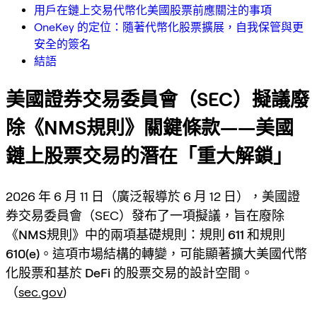
用戶在鏈上交易代幣化美國股票前應關注的事項
OneKey 的定位：隨著代幣化股票擴展，自我保管與更
安全的簽名
結語
美國證券交易委員會（SEC）擬議廢
除《NMS規則》關鍵條款——美國
鏈上股票交易的潛在「重大解鎖」
2026 年 6 月 11 日（廣泛報導於 6 月 12 日），美國證
券交易委員會（SEC）發布了一項擬議，旨在
廢除
《NMS規則》中的兩項基礎規則：規則 611 和規則
610(e)
。這項市場結構的轉變，可能顯著擴大美國
代幣
化股票
和
基於 DeFi 的股票交易
的設計空間。
（
sec.gov
)