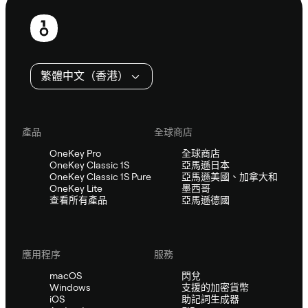
頁
尾
繁體中文（香港）
產品
全球商店
OneKey Pro
全球商店
OneKey Classic 1S
亞馬遜日本
OneKey Classic 1S Pure
亞馬遜美國、加拿大和
OneKey Lite
墨西哥
查看所有產品
亞馬遜德國
應用程序
服務
macOS
閃兌
Windows
支援的加密貨幣
iOS
助記詞生成器