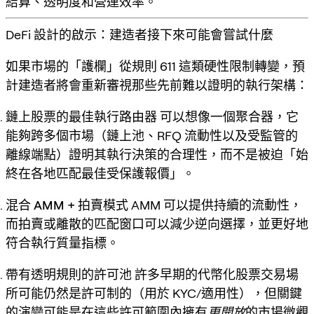
結算、透明度和營運效率。
DeFi 設計的啟示：建造者接下來可能會嘗試什麼
如果市場的「護欄」從規則 611 這類硬性限制轉變，預
計建造者將會重新審視那些先前難以證明的執行架構：
鏈上股票的最佳執行路由器
可以想像一個聚合器，它
能夠跨多個市場（鏈上池、RFQ 流動性以及受監管的
離線端點）證明其執行決策的合理性，而不是被迫「始
終在各地匹配最佳受保護報價」。
混合 AMM + 拍賣模式
AMM 可以提供持續的流動性，
而拍賣或離散的匹配窗口可以減少逆向選擇，並更好地
符合執行質量指標。
帶有透明規則的許可池
許多早期的代幣化股票交易場
所可能仍然是許可制的（用於 KYC/適用性），但關鍵
的演變可能是在這些許可範圍內擁有
更開放
的市場微觀