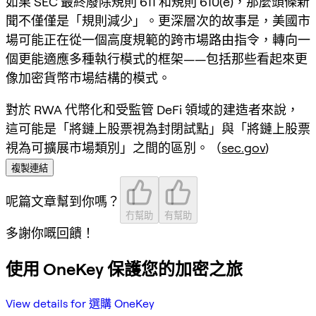
如果 SEC 最終廢除規則 611 和規則 610(e)，那麼頭條新
聞不僅僅是「規則減少」。更深層次的故事是，美國市
場可能正在從一個高度規範的跨市場路由指令，轉向一
個更能適應
多種執行模式
的框架——包括那些看起來更
像加密貨幣市場結構的模式。
對於 RWA 代幣化和受監管 DeFi 領域的建造者來說，
這可能是「將鏈上股票視為封閉試點」與「將鏈上股票
視為可擴展市場類別」之間的區別。（
sec.gov
)
複製連結
呢篇文章幫到你嗎？
冇幫助
有幫助
多謝你嘅回饋！
使用 OneKey 保護您的加密之旅
View details for 選購 OneKey