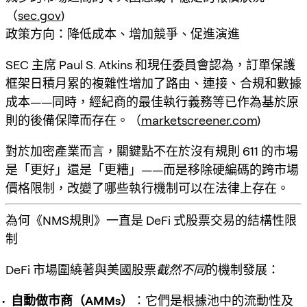
（
sec.gov
)
政策方向：降低成本、增加競爭、促進演進
SEC 主席 Paul S. Atkins 和現任委員會認為，訂單保護
框架日積月累的複雜性增加了路由、連接、合規和數據
成本——同時，經紀商的最佳執行義務等已作為基於原
則的後備保障而存在。（
marketscreener.com
)
對於加密產業而言，關鍵點不在於沒有規則 611 的市場
是「更好」還是「更糟」——而是
移除硬編碼的跨市場
價格限制，改變了哪些執行機制可以在法律上存在
。
為何《NMS規則》一直是 DeFi 式股票交易的結構性限
制
DeFi 市場圍繞著與美國股票
截然不同
的機制發展：
自動做市商（AMMs）
：它們是根據池中的流動性及