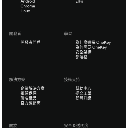
Android
EIPs
Chrome
Linux
開發者
學習
開發者門戶
為什麼選擇 OneKey
為何需要 OneKey
安全架構
部落格
解決方案
技術支持
企業解決方案
幫助中心
推薦返佣
提交工單
聯名產品
韌體升級
官方經銷商
關於
安全 & 透明度