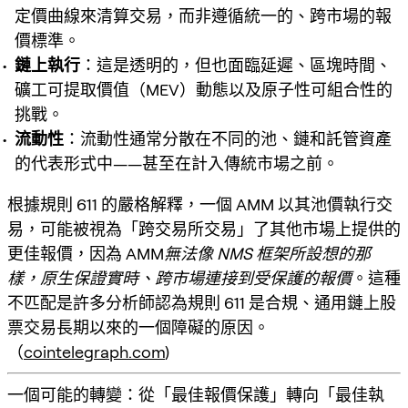
定價曲線來清算交易，而非遵循統一的、跨市場的報
價標準。
鏈上執行
：這是透明的，但也面臨延遲、區塊時間、
礦工可提取價值（MEV）動態以及原子性可組合性的
挑戰。
流動性
：流動性通常分散在不同的池、鏈和託管資產
的代表形式中——甚至在計入傳統市場之前。
根據規則 611 的嚴格解釋，一個 AMM 以其池價執行交
易，可能被視為「跨交易所交易」了其他市場上提供的
更佳報價，因為 AMM
無法像 NMS 框架所設想的那
樣，原生保證實時、跨市場連接到受保護的報價
。這種
不匹配是許多分析師認為規則 611 是合規、通用鏈上股
票交易長期以來的一個障礙的原因。
（
cointelegraph.com
)
一個可能的轉變：從「最佳報價保護」轉向「最佳執