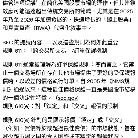
儘管這項提議旨在簡化美國股票市場的運作，但其連鎖
效應可能遠遠超出傳統交易所的範疇，尤其是在 2025
年乃至 2026 年加速發展的、快速增長的「鏈上股票」
和真實資產（RWA）代幣化敘事中。
SEC 的提議內容——以及這些規則為何如此重要
規則 611：「跨交易所交易」/訂單保護機制
規則 611 通常被理解為
訂單保護規則
：簡而言之，它禁
止一個交易場所在存在其他市場提供了更好的受保護報
價時，以較差的價格執行訂單。自 2005 年《NMS規
則》通過以來，這種最佳價格保護一直是美國股市結構
的一個決定性特徵。（
sec.gov
)
規則 610(e)：對「鎖定」和「交叉」報價的限制
規則 610(e) 針對的是顯示報價「鎖定」或「交叉」
（例如，買價等於或超過最佳賣價）的市場狀態，旨在
減少跨市場之間的令人困惑或不穩定的報價狀況。