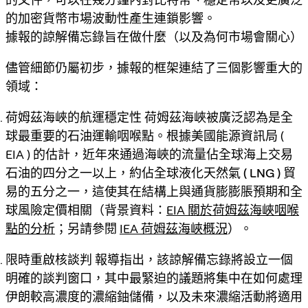
的
加密貨幣市場波動性
產生連鎖影響。
據報的諒解備忘錄旨在做什麼（以及為何市場會關心）
儘管細節仍屬初步，據報的框架連結了三個影響重大的
領域：
荷姆茲海峽的航運穩定性
荷姆茲海峽被廣泛認為是全
球最重要的石油運輸咽喉點。根據美國能源資訊局 (
EIA ) 的估計，近年來通過海峽的流量佔
全球海上交易
石油的四分之一以上
，約佔
全球液化天然氣 ( LNG ) 貿
易的五分之一
，這使其在結構上與通貨膨膨脹預期和全
球風險定價相關（背景資料：
EIA 關於荷姆茲海峽咽喉
點的分析
；另請參閱
IEA 荷姆茲海峽概況
）。
限時重啟核談判
報導指出，該諒解備忘錄將設立一個
明確的談判窗口，其中最緊迫的議題將集中在如何處理
伊朗較高濃度的濃縮鈾儲備，以及未來濃縮活動將適用