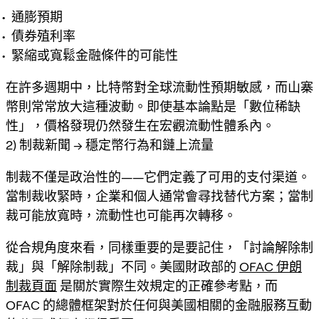
通膨預期
債券殖利率
緊縮或寬鬆金融條件的可能性
在許多週期中，
比特幣
對全球流動性預期敏感，而山寨
幣則常常放大這種波動。即使基本論點是「數位稀缺
性」，價格發現仍然發生在宏觀流動性體系內。
2) 制裁新聞 → 穩定幣行為和鏈上流量
制裁不僅是政治性的——它們定義了可用的支付渠道。
當制裁收緊時，企業和個人通常會尋找替代方案；當制
裁可能放寬時，流動性也可能再次轉移。
從合規角度來看，同樣重要的是要記住，「討論解除制
裁」與「解除制裁」不同。美國財政部的
OFAC 伊朗
制裁頁面
是關於實際生效規定的正確參考點，而
OFAC 的總體框架對於任何與美國相關的金融服務互動