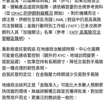
不要混淆「討論解除制裁」與「許可」
如果您經營企
業、運輸產品或提供服務，請依賴首要的合規參考資料
（從
OFAC 的伊朗制裁概況
開始）。對於機構而言，
請注意，伊朗在全球反洗錢 ( AML ) 對話中仍是高風險
司法管轄區；金融行動特別工作組 ( FATF ) 已多次將伊
朗列入其「加強關注」名單（參考：
FATF 高風險司法
管轄區聲明
）。
重新檢查託管假設
在地緣政治敏感時期，中心化服務
可能會迅速收緊控制（額外的 KYC、地域訪問變更、
提款延遲）。如果您持有長期頭寸，降低交易對手風險
是一種合理的韌性表現。
自我託管的定位：在金融壓力時期減少交易對手風險
地緣政治談判正是「金融准入」可能比大多數人預期更
快改變的環境。無論諒解備忘錄是否獲得批准，對加密
貨幣用戶而言，更廣泛的教訓是一致的：