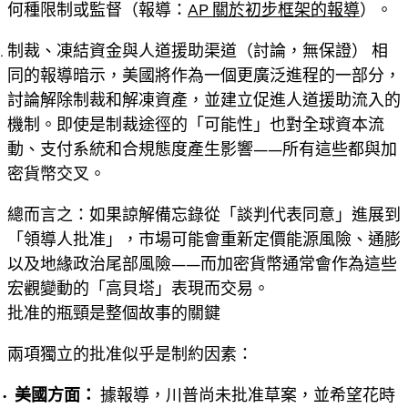
何種限制或監督（報導：
AP 關於初步框架的報導
）。
制裁、凍結資金與人道援助渠道（討論，無保證）
相
同的報導暗示，美國將作為一個更廣泛進程的一部分，
討論解除制裁和解凍資產，並建立促進人道援助流入的
機制。即使是制裁途徑的「可能性」也對全球資本流
動、支付系統和合規態度產生影響——所有這些都與加
密貨幣交叉。
總而言之：如果諒解備忘錄從「談判代表同意」進展到
「領導人批准」，市場可能會重新定價
能源風險
、
通膨
以及
地緣政治尾部風險
——而加密貨幣通常會作為這些
宏觀變動的「高貝塔」表現而交易。
批准的瓶頸是整個故事的關鍵
兩項獨立的批准似乎是制約因素：
美國方面：
據報導，川普尚未批准草案，並希望花時