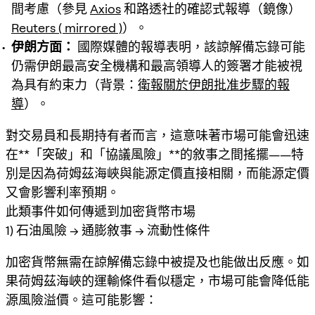
間考慮（參見
Axios
和路透社的確認式報導（鏡像）
Reuters ( mirrored )
）。
伊朗方面：
國際媒體的報導表明，該諒解備忘錄可能
仍需伊朗最高安全機構和最高領導人的簽署才能被視
為具有約束力（背景：
衛報關於伊朗批准步驟的報
導
）。
對交易員和長期持有者而言，這意味著市場可能會迅速
在**「突破」
和
「協議風險」**的敘事之間搖擺——特
別是因為荷姆茲海峽與能源定價直接相關，而能源定價
又會影響利率預期。
此類事件如何傳遞到加密貨幣市場
1) 石油風險 → 通膨敘事 → 流動性條件
加密貨幣無需在諒解備忘錄中被提及也能做出反應。如
果荷姆茲海峽的運輸條件看似穩定，市場可能會降低能
源風險溢價。這可能影響：