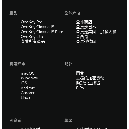
產品
全球商店
OneKey Pro
全球商店
OneKey Classic 1S
亞馬遜日本
OneKey Classic 1S Pure
亞馬遜美國、加拿大和
OneKey Lite
墨西哥
查看所有產品
亞馬遜德國
應用程序
服務
macOS
閃兌
Windows
支援的加密貨幣
iOS
助記詞生成器
Android
EIPs
Chrome
Linux
開發者
學習