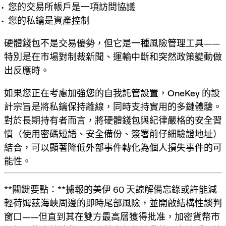
您的交易所帳戶是一項訪問協議
您的私鑰是資產控制
硬體錢包
不是交易優勢，但它是一種風險管理工具——
特別是在市場對制裁新聞、運輸中斷和突然政策變動做
出反應時。
如果您正在考慮加強您的自我託管設置，
OneKey
的設
計宗旨是將私鑰保持離線，同時支持實用的多鏈體驗。
對於長期持有者而言，將硬體錢包與紀律嚴格的安全習
慣（使用密碼短語、安全備份、簽署前仔細驗證地址）
結合，可以顯著降低外部事件轉化為個人損失事件的可
能性。
**關鍵要點：**據報的美伊 60 天諒解備忘錄或許能減
輕荷姆茲海峽周邊的即時尾部風險，並開啟結構性談判
窗口——但直到其在雙方最高層獲得批准，加密貨幣市