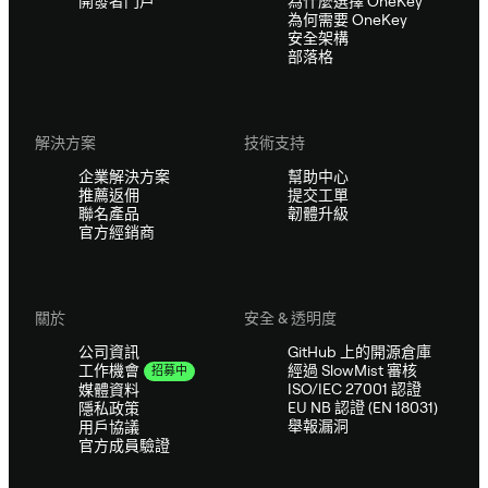
開發者門戶
為什麼選擇 OneKey
為何需要 OneKey
安全架構
部落格
解決方案
技術支持
企業解決方案
幫助中心
推薦返佣
提交工單
聯名產品
韌體升級
官方經銷商
關於
安全 & 透明度
公司資訊
GitHub 上的開源倉庫
經過 SlowMist 審核
工作機會
招募中
ISO/IEC 27001 認證
媒體資料
EU NB 認證 (EN 18031)
隱私政策
舉報漏洞
用戶協議
官方成員驗證