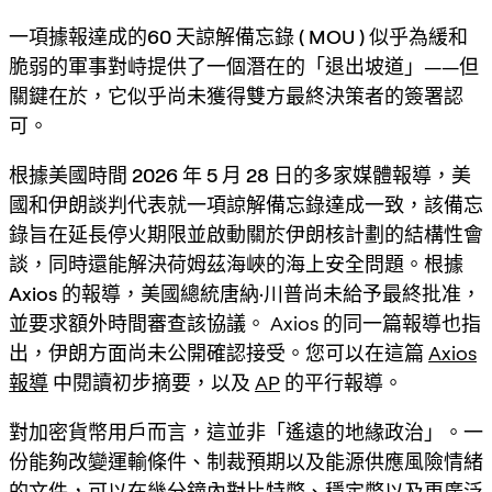
一項據報達成的
60 天諒解備忘錄 ( MOU )
似乎為緩和
脆弱的軍事對峙提供了一個潛在的「退出坡道」——但
關鍵在於，它似乎
尚未獲得雙方最終決策者的簽署認
可
。
根據
美國時間 2026 年 5 月 28 日
的多家媒體報導，美
國和伊朗談判代表就一項諒解備忘錄達成一致，該備忘
錄旨在
延長停火期限
並
啟動關於伊朗核計劃的結構性會
談
，同時還能解決
荷姆茲海峽
的海上安全問題。根據
Axios
的報導，美國總統
唐納·川普
尚未給予最終批准，
並要求額外時間審查該協議。 Axios 的同一篇報導也指
出，伊朗方面尚未公開確認接受。您可以在這篇
Axios
報導
中閱讀初步摘要，以及
AP
的平行報導。
對加密貨幣用戶而言，這並非「遙遠的地緣政治」。一
份能夠改變運輸條件、制裁預期以及能源供應風險情緒
的文件，可以在幾分鐘內對
比特幣
、
穩定幣
以及更廣泛