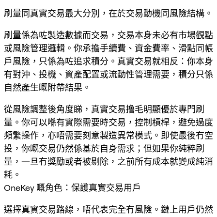
刷量同真實交易最大分別，在於交易動機同風險結構。
刷量係為咗製造數據而交易，交易本身未必有市場觀點
或風險管理邏輯。你承擔手續費、資金費率、滑點同帳
戶風險，只係為咗追求積分。真實交易就相反：你本身
有對沖、投機、資產配置或流動性管理需要，積分只係
自然產生嘅附帶結果。
從風險調整後角度睇，真實交易撸毛明顯優於專門刷
量。你可以喺有實際需要時交易，控制槓桿，避免過度
頻繁操作，亦唔需要刻意製造異常模式。即使最後冇空
投，你嘅交易仍然係基於自身需求；但如果你純粹刷
量，一旦冇獎勵或者被剔除，之前所有成本就變成純消
耗。
OneKey 嘅角色：保護真實交易用戶
選擇真實交易路線，唔代表完全冇風險。鏈上用戶仍然