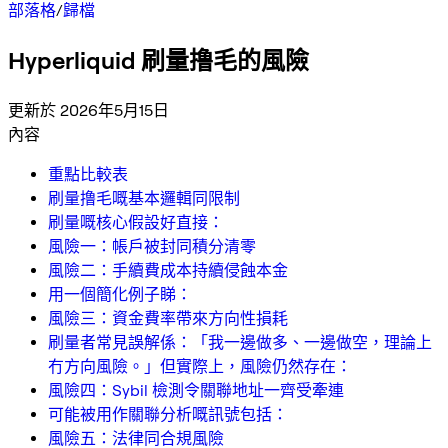
部落格
/
歸檔
Hyperliquid 刷量撸毛的風險
更新於 2026年5月15日
內容
重點比較表
刷量撸毛嘅基本邏輯同限制
刷量嘅核心假設好直接：
風險一：帳戶被封同積分清零
風險二：手續費成本持續侵蝕本金
用一個簡化例子睇：
風險三：資金費率帶來方向性損耗
刷量者常見誤解係：「我一邊做多、一邊做空，理論上
冇方向風險。」但實際上，風險仍然存在：
風險四：Sybil 檢測令關聯地址一齊受牽連
可能被用作關聯分析嘅訊號包括：
風險五：法律同合規風險