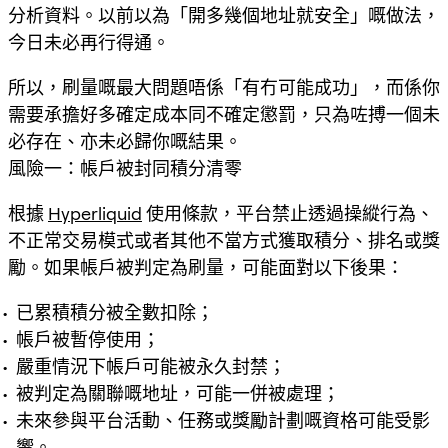
分析資料。以前以為「開多幾個地址就安全」嘅做法，
今日未必再行得通。
所以，刷量嘅最大問題唔係「有冇可能成功」，而係你
需要承擔好多確定成本同不確定懲罰，只為咗搏一個未
必存在、亦未必歸你嘅結果。
風險一：帳戶被封同積分清零
根據
Hyperliquid
使用條款，平台禁止透過操縱行為、
不正常交易模式或者其他不當方式獲取積分、排名或獎
勵。如果帳戶被判定為刷量，可能面對以下後果：
已累積積分被全數扣除；
帳戶被暫停使用；
嚴重情況下帳戶可能被永久封禁；
被判定為關聯嘅地址，可能一併被處理；
未來參與平台活動、任務或獎勵計劃嘅資格可能受影
響。