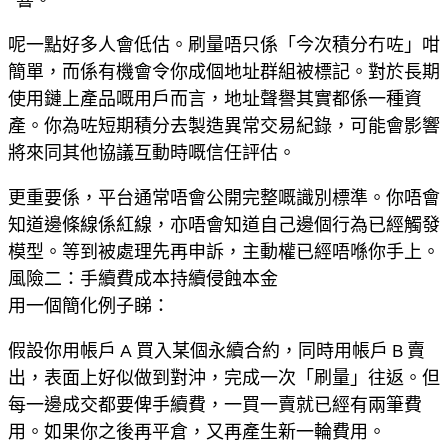
呢一點好多人會低估。刷量唔只係「今次積分冇咗」咁
簡單，而係有機會令你成個地址群組被標記。對於長期
使用鏈上產品嘅用戶而言，地址聲譽其實都係一種資
產。你為咗短期積分去製造異常交易紀錄，可能會影響
將來同其他協議互動時嘅信任評估。
更重要係，平台通常唔會公開完整嘅識別標準。你唔會
知道邊條線係紅線，亦唔會知道自己邊個行為已經觸發
模型。等到被處理先再申訴，主動權已經唔喺你手上。
風險二：手續費成本持續侵蝕本金
用一個簡化例子睇：
假設你用帳戶 A 買入某個永續合約，同時用帳戶 B 賣
出，表面上好似做到對沖，完成一次「刷量」往返。但
每一邊成交都要俾手續費，一買一賣就已經有兩筆費
用。如果你之後再平倉，又再產生新一輪費用。