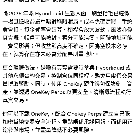
喺 2026 年嘅
Hyperliquid
生態入面，刷量撸毛已經係
一場風險收益嚴重唔對稱嘅賭局。成本係確定嘅：手續
費會扣、資金費率會結算、槓桿會放大波動；風險亦係
真實嘅：帳戶可能被封、積分可能清零、關聯地址可能
一齊受影響；但收益卻高度不確定，因為空投未必存
在，就算存在亦未必會分配畀刷量地址。
更合理嘅做法，是喺有真實需要時參與
Hyperliquid
或
其他永續合約交易，控制倉位同槓桿，避免用虛假交易
量博取獎勵。同時，使用 OneKey 硬件錢包保護鏈上資
產，並透過 OneKey Perps 以更安全、清晰嘅流程執行
真實交易。
你可以下載 OneKey，配合 OneKey Perps 建立自己嘅
加密貨幣交易安全流程。重點唔係承諾回報，而係用正
途參與市場，並盡量降低不必要風險。