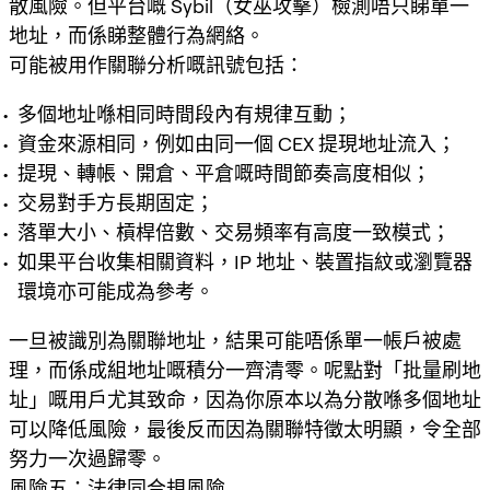
散風險。但平台嘅 Sybil（女巫攻擊）檢測唔只睇單一
地址，而係睇整體行為網絡。
可能被用作關聯分析嘅訊號包括：
多個地址喺相同時間段內有規律互動；
資金來源相同，例如由同一個 CEX 提現地址流入；
提現、轉帳、開倉、平倉嘅時間節奏高度相似；
交易對手方長期固定；
落單大小、槓桿倍數、交易頻率有高度一致模式；
如果平台收集相關資料，IP 地址、裝置指紋或瀏覽器
環境亦可能成為參考。
一旦被識別為關聯地址，結果可能唔係單一帳戶被處
理，而係成組地址嘅積分一齊清零。呢點對「批量刷地
址」嘅用戶尤其致命，因為你原本以為分散喺多個地址
可以降低風險，最後反而因為關聯特徵太明顯，令全部
努力一次過歸零。
風險五：法律同合規風險