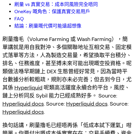
刷量 vs 真實交易：成本同風險完全唔同
OneKey 嘅角色：保護真實交易用戶
FAQ
結論：刷量嘅代價可能遠超想像
刷量撸毛（Volume Farming 或 Wash Farming），簡
單講就是用自我對沖、多個關聯地址互相交易、固定模
式落單等方法，人為製造交易量，希望換取平台積分、
排名、任務進度，甚至搏未來可能出現嘅空投資格。呢
類做法喺早期鏈上 DEX 生態曾經好常見，因為當時平
台數據分析較粗疏，規則亦未必完善；但去到今日，尤
其係
Hyperliquid
呢類高活躍度永續合約平台，風控、
鏈上分析同反 Sybil 能力已經成熟好多。 Source:
Hyperliquid docs
. Source:
Hyperliquid docs
. Source:
Hyperliquid docs
.
換句話講，刷量撸毛已經唔再係「低成本試下運氣」咁
簡單。你要付出嘅成本係實實在在：交易手續費、資金