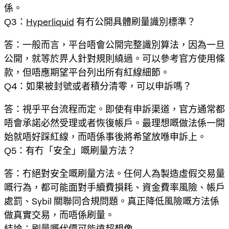
係。
Q3：
Hyperliquid
有冇公開具體刷量識別標準？
答：一般而言，平台唔會公開完整識別算法，因為一旦
公開，就等於畀人針對規則繞過。可以參考官方使用條
款，但唔應期望平台列出所有紅線細節。
Q4：如果被封號或者積分清零，可以申訴嗎？
答：視乎平台流程而定。即使有申訴渠道，官方通常都
唔會承諾必然受理或者恢復帳戶。最理想嘅做法係一開
始就唔好踩紅線，而唔係事後將希望放喺申訴上。
Q5：有冇「安全」嘅刷量方法？
答：冇絕對安全嘅刷量方法。任何人為製造虛假交易量
嘅行為，都可能面對手續費損耗、資金費率風險、帳戶
處罰、Sybil 關聯同合規問題。真正降低風險嘅方法係
做真實交易，而唔係刷量。
結論：刷量嘅代價可能遠超想像