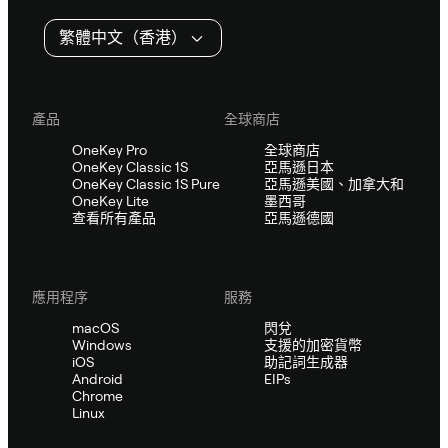
繁體中文（香港）
產品
全球商店
OneKey Pro
全球商店
OneKey Classic 1S
亞馬遜日本
OneKey Classic 1S Pure
亞馬遜美國、加拿大和
OneKey Lite
墨西哥
查看所有產品
亞馬遜德國
應用程序
服務
macOS
閃兌
Windows
支援的加密貨幣
iOS
助記詞生成器
Android
EIPs
Chrome
Linux