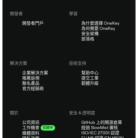
開發者
學習
開發者門戶
為什麼選擇 OneKey
為何需要 OneKey
安全架構
部落格
解決方案
技術支持
企業解決方案
幫助中心
推薦返佣
提交工單
聯名產品
韌體升級
官方經銷商
關於
安全 & 透明度
公司資訊
GitHub 上的開源倉庫
經過 SlowMist 審核
工作機會
招募中
ISO/IEC 27001 認證
媒體資料
EU NB 認證 (EN 18031)