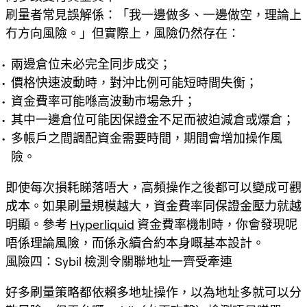
刷量者常見誤解係：「我一邊做多、一邊做空，理論上
冇方向風險。」但實際上，風險仍然存在：
兩邊倉位未必完全同步成交；
價格快速波動時，對沖比例可能短時間失衡；
資金費率可能喺高波動市場急升；
其中一邊倉位可能因保證金不足而被迫減倉或爆倉；
多帳戶之間調配資金需要時間，期間會增加操作風
險。
即使每次損耗睇落唔大，高頻操作之後都可以變成可觀
成本。如果刷量規模越大，資金費率同保證金壓力就越
明顯。參考
Hyperliquid
資金費率機制時，你會發現呢
唔係理論風險，而係永續合約本身嘅基本設計。
風險四：Sybil 檢測令關聯地址一齊受牽連
好多刷量策略都依賴多地址操作，以為地址多就可以分