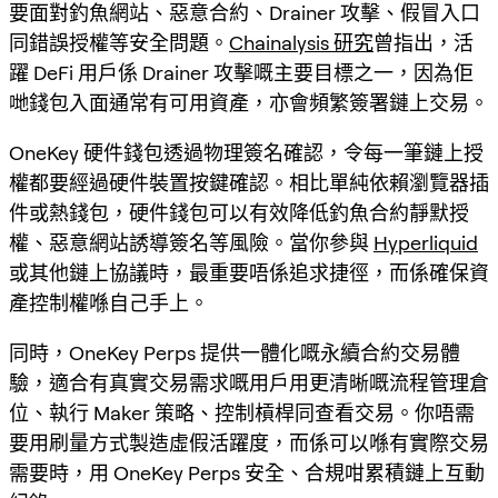
要面對釣魚網站、惡意合約、Drainer 攻擊、假冒入口
同錯誤授權等安全問題。
Chainalysis 研究
曾指出，活
躍 DeFi 用戶係 Drainer 攻擊嘅主要目標之一，因為佢
哋錢包入面通常有可用資產，亦會頻繁簽署鏈上交易。
OneKey 硬件錢包透過物理簽名確認，令每一筆鏈上授
權都要經過硬件裝置按鍵確認。相比單純依賴瀏覽器插
件或熱錢包，硬件錢包可以有效降低釣魚合約靜默授
權、惡意網站誘導簽名等風險。當你參與
Hyperliquid
或其他鏈上協議時，最重要唔係追求捷徑，而係確保資
產控制權喺自己手上。
同時，OneKey Perps 提供一體化嘅永續合約交易體
驗，適合有真實交易需求嘅用戶用更清晰嘅流程管理倉
位、執行 Maker 策略、控制槓桿同查看交易。你唔需
要用刷量方式製造虛假活躍度，而係可以喺有實際交易
需要時，用 OneKey Perps 安全、合規咁累積鏈上互動