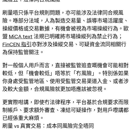
刷量唔只係平台規則問題，亦可能涉及法律同合規風
險。喺部分法域，人為製造交易量、誤導市場活躍度、
操縱價格或交易數據，有機會被視為市場操縱行為。歐
盟
MiCA text
法規已明確將市場操縱列為禁止行為；
FinCEN 指引
亦對涉及操縱交易、可疑資金流同相關行
為保持監管關注。
對一般個人用戶而言，直接被監管追查嘅機會可能相對
較低，但「機會較低」唔等於「冇風險」。特別係如果
你身處受監管地區、使用受監管交易渠道入金、或者涉
及較大金額，合規風險就更加唔應該被忽視。
更實際咁講，即使冇法律程序，平台基於合規要求而限
制帳戶、要求額外審查、凍結可疑操作，對用戶嚟講都
已經係重大麻煩。
刷量 vs 真實交易：成本同風險完全唔同