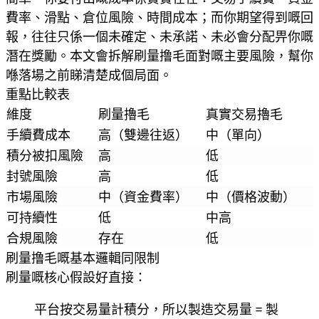
費率、滑點、倉位風險、時間成本；而你期望得到嘅回
報，往往只係一個未確定、未承諾、未必會分配畀你嘅
潛在獎勵。本文會拆解刷量撸毛面對嘅主要風險，幫你
喺落場之前睇清楚成個局面。
重點比較表
維度
刷量擼毛
真實交易擼毛
手續費成本
高（雙邊往返）
中（單向）
積分被扣風險
高
低
封號風險
高
低
市場風險
中（資金費率）
中（價格波動）
可持續性
低
中高
合規風險
存在
低
刷量撸毛嘅基本邏輯同限制
刷量嘅核心假設好直接：
平台按交易量計積分，所以製造交易量 = 製