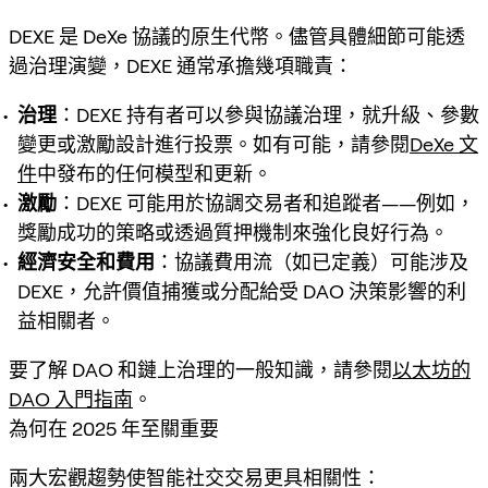
DEXE 是 DeXe 協議的原生代幣。儘管具體細節可能透
過治理演變，DEXE 通常承擔幾項職責：
治理
：DEXE 持有者可以參與協議治理，就升級、參數
變更或激勵設計進行投票。如有可能，請參閱
DeXe 文
件
中發布的任何模型和更新。
激勵
：DEXE 可能用於協調交易者和追蹤者——例如，
獎勵成功的策略或透過質押機制來強化良好行為。
經濟安全和費用
：協議費用流（如已定義）可能涉及
DEXE，允許價值捕獲或分配給受 DAO 決策影響的利
益相關者。
要了解 DAO 和鏈上治理的一般知識，請參閱
以太坊的
DAO 入門指南
。
為何在 2025 年至關重要
兩大宏觀趨勢使智能社交交易更具相關性：