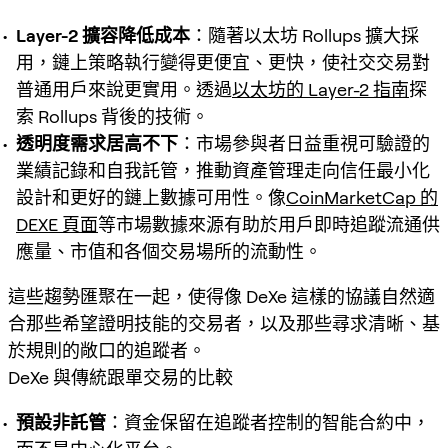
Layer-2 擴容降低成本
：隨著以太坊 Rollups 擴大採
用，鏈上策略執行變得更便宜、更快，使社交交易對
普通用戶來說更實用。透過
以太坊的 Layer-2 指南
探
索 Rollups 背後的技術。
透明度需求居高不下
：市場參與者日益重視可驗證的
業績記錄和自我託管，推動資產管理走向信任最小化
設計和更好的鏈上數據可用性。像
CoinMarketCap 的
DEXE 頁面
等市場數據來源有助於用戶即時追蹤流通供
應量、市值和各個交易場所的流動性。
這些趨勢匯聚在一起，使得像 DeXe 這樣的協議自然適
合那些希望證明技能的交易者，以及那些尋求清晰、基
於規則的敞口的追蹤者。
DeXe 與傳統跟單交易的比較
預設非託管
：資金保留在追蹤者控制的智能合約中，