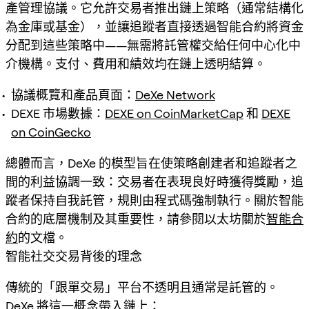
產管理協議。它允許交易者推出鏈上策略（通常結構化
為金庫或基金），並讓追蹤者直接透過智能合約將資金
分配到這些策略中——無需將託管權交給任何中心化中
介機構。支付、費用和績效均在鏈上透明結算。
協議概覽和產品頁面：
DeXe Network
DEXE 市場數據：
DEXE on CoinMarketCap
和
DEXE
on CoinGecko
總體而言，DeXe 的模型旨在使策略創建者和追蹤者之
間的利益協調一致：交易者在表現良好時獲得獎勵，追
蹤者保持自我託管，規則由程式碼強制執行。關於智能
合約的底層機制及其重要性，請參閱以太坊關於
智能合
約
的文檔。
智能社交交易背後的理念
傳統的「跟單交易」平台不透明且通常是託管的。
DeXe 將這一概念帶入鏈上：