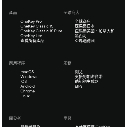
產品
全球商店
OneKey Pro
全球商店
OneKey Classic 1S
亞馬遜日本
OneKey Classic 1S Pure
亞馬遜美國、加拿大和
OneKey Lite
墨西哥
查看所有產品
亞馬遜德國
應用程序
服務
macOS
閃兌
Windows
支援的加密貨幣
iOS
助記詞生成器
Android
EIPs
Chrome
Linux
開發者
學習