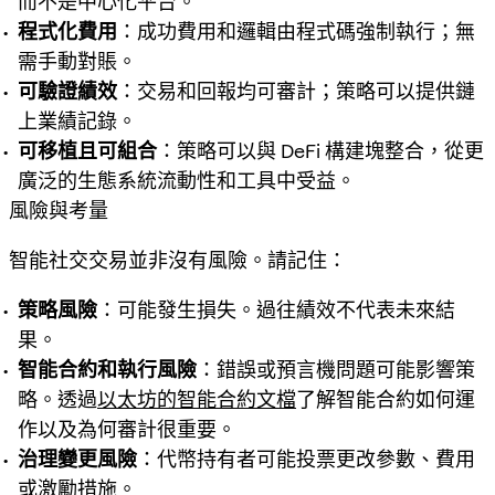
而不是中心化平台。
程式化費用
：成功費用和邏輯由程式碼強制執行；無
需手動對賬。
可驗證績效
：交易和回報均可審計；策略可以提供鏈
上業績記錄。
可移植且可組合
：策略可以與 DeFi 構建塊整合，從更
廣泛的生態系統流動性和工具中受益。
風險與考量
智能社交交易並非沒有風險。請記住：
策略風險
：可能發生損失。過往績效不代表未來結
果。
智能合約和執行風險
：錯誤或預言機問題可能影響策
略。透過
以太坊的智能合約文檔
了解智能合約如何運
作以及為何審計很重要。
治理變更風險
：代幣持有者可能投票更改參數、費用
或激勵措施。