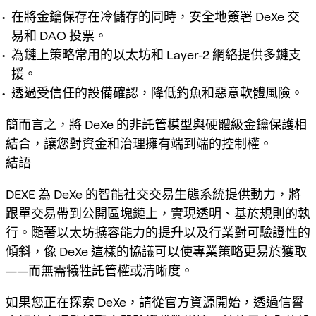
在將金鑰保存在冷儲存的同時，安全地簽署 DeXe 交
易和 DAO 投票。
為鏈上策略常用的以太坊和 Layer-2 網絡提供多鏈支
援。
透過受信任的設備確認，降低釣魚和惡意軟體風險。
簡而言之，將 DeXe 的非託管模型與硬體級金鑰保護相
結合，讓您對資金和治理擁有端到端的控制權。
結語
DEXE 為 DeXe 的智能社交交易生態系統提供動力，將
跟單交易帶到公開區塊鏈上，實現透明、基於規則的執
行。隨著以太坊擴容能力的提升以及行業對可驗證性的
傾斜，像 DeXe 這樣的協議可以使專業策略更易於獲取
——而無需犧牲託管權或清晰度。
如果您正在探索 DeXe，請從官方資源開始，透過信譽