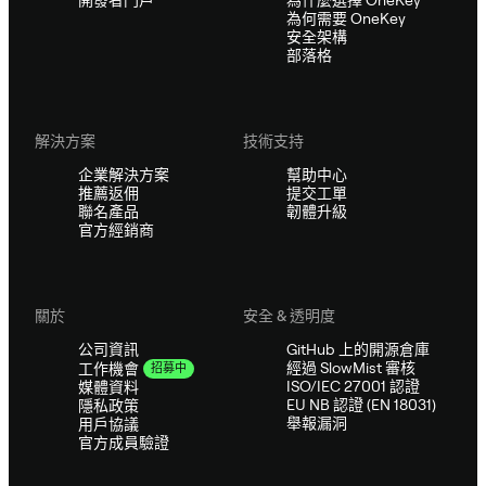
開發者門戶
為什麼選擇 OneKey
為何需要 OneKey
安全架構
部落格
解決方案
技術支持
企業解決方案
幫助中心
推薦返佣
提交工單
聯名產品
韌體升級
官方經銷商
關於
安全 & 透明度
公司資訊
GitHub 上的開源倉庫
經過 SlowMist 審核
工作機會
招募中
ISO/IEC 27001 認證
媒體資料
EU NB 認證 (EN 18031)
隱私政策
舉報漏洞
用戶協議
官方成員驗證