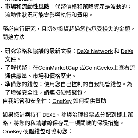
市場和流動性風險
：代幣價格和策略資產是波動的；
流動性狀況可能會影響執行和費用。
務必自行研究，且切勿投資超過您能承受損失的金額。
開始方法
研究策略和協議的最新文檔：
DeXe Network
和
DeXe
文件
。
了解代幣：在
CoinMarketCap
或
CoinGecko
上查看流
通供應量、市場和價格歷史。
準備您的錢包：使用您自己控制的自我託管錢包。為
了增強安全性，請連接硬體錢包。
自我託管和安全性：
OneKey
如何提供幫助
如果您計劃持有 DEXE、參與治理投票或分配到鏈上策
略，將您的私鑰離線保存是一項關鍵的保護措施。
OneKey
硬體錢包可協助您：