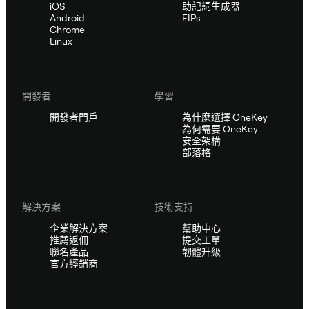
iOS
助記詞生成器
Android
EIPs
Chrome
Linux
開發者
學習
開發者門戶
為什麼選擇 OneKey
為何需要 OneKey
安全架構
部落格
解決方案
技術支持
企業解決方案
幫助中心
推薦返佣
提交工單
聯名產品
韌體升級
官方經銷商