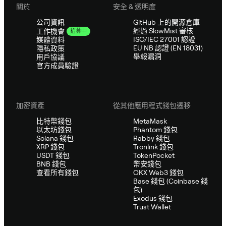
關於
安全 & 透明度
公司資訊
GitHub 上的開源倉庫
經過 SlowMist 審核
工作機會
招募中
ISO/IEC 27001 認證
媒體資料
EU NB 認證 (EN 18031)
隱私政策
舉報漏洞
用戶協議
官方成員驗證
加密資產
從其他應用程式錢包遷移
比特幣錢包
MetaMask
以太坊錢包
Phantom 錢包
Solana 錢包
Rabby 錢包
XRP 錢包
Tronlink 錢包
USDT 錢包
TokenPocket
BNB 錢包
幣安錢包
查看所有錢包
OKX Web3 錢包
Base 錢包 (Coinbase 錢
包)
Exodus 錢包
Trust Wallet