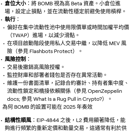
倉位大小
：將 BOMB 視為高 Beta 資產。小倉位進
場，設定止損點，並在流動性穩定前避免使用槓桿。
執行
：
偏好在集中流動性池中使用限價單或時間加權平均價
（TWAP）進場，以減少滑點。
在項目啟動階段使用私人交易中繼，以降低 MEV 風
險（參見 Flashbots Protect）。
風險控制
：
交易後撤銷高風險授權。
監控財庫和部署者錢包是否存在異常活動。
維護一份書面清單，記錄合約審計、持有者集中度、
流動性鎖定和橋接依賴關係（參見 OpenZeppelin
docs; 參見 What Is a Rug Pull in Crypto?）。
為何 BOMB 的設置可能在 2025 年奏效
結構性順風
：EIP‑4844 之後，L2 費用顯著降低，能
夠進行頻繁的重新定價和動量交易，這通常有利於供