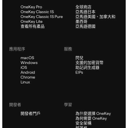
OneKey Pro
全球商店
OneKey Classic 1S
亞馬遜日本
OneKey Classic 1S Pure
亞馬遜美國、加拿大和
OneKey Lite
墨西哥
查看所有產品
亞馬遜德國
應用程序
服務
macOS
閃兌
Windows
支援的加密貨幣
iOS
助記詞生成器
Android
EIPs
Chrome
Linux
開發者
學習
開發者門戶
為什麼選擇 OneKey
為何需要 OneKey
安全架構