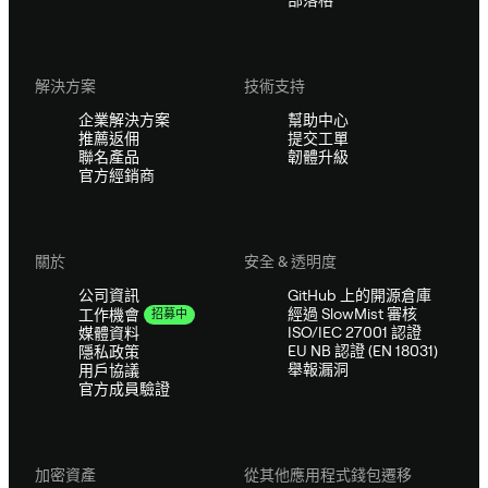
部落格
解決方案
技術支持
企業解決方案
幫助中心
推薦返佣
提交工單
聯名產品
韌體升級
官方經銷商
關於
安全 & 透明度
公司資訊
GitHub 上的開源倉庫
經過 SlowMist 審核
工作機會
招募中
ISO/IEC 27001 認證
媒體資料
EU NB 認證 (EN 18031)
隱私政策
舉報漏洞
用戶協議
官方成員驗證
加密資產
從其他應用程式錢包遷移