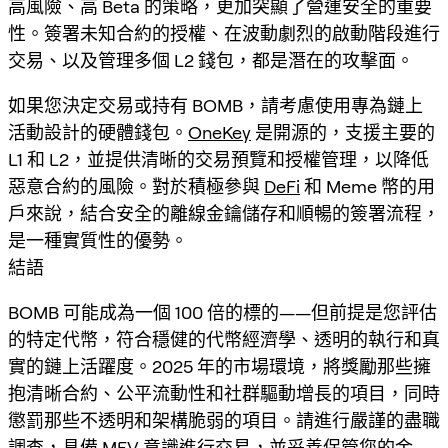
高風險、高 Beta 的策略，更加突顯了營運安全的重要
性。簽署未知合約的授權、在波動劇烈的啟動階段進行
交易、以及管理多個 L2 錢包，都是潛在的攻擊面。
如果您決定交易或持有 BOMB，請考慮使用專為鏈上
活動設計的硬體錢包。
OneKey
是開源的，支援主要的
L1 和 L2，並提供清晰的交易預覽和授權管理，以降低
惡意合約的風險。對於積極參與
DeFi
和 Meme 幣的用
戶來說，結合安全的離線金鑰儲存和順暢的簽署流程，
是一種實質性的優勢。
結語
BOMB 可能成為一個 100 倍的標的——但前提是您評估
的特定代幣，符合穩健的代幣經濟學、透明的執行和真
實的鏈上活躍度。2025 年的市場環境，將獎勵那些擁
抱清晰合約、公平流動性和社群驅動增長的項目，同時
懲罰那些不透明和架構脆弱的項目。請進行嚴謹的盡職
調查，具備 MEV 意識進行交易，並妥善保管您的金