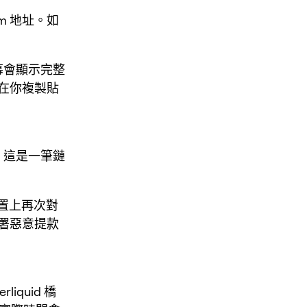
m 地址。如
螢幕會顯示完整
在你複製貼
，這是一筆鏈
裝置上再次對
署惡意提款
iquid 橋