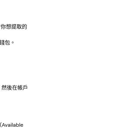
大於你想提取的
該錢包。
」，然後在帳戶
ilable