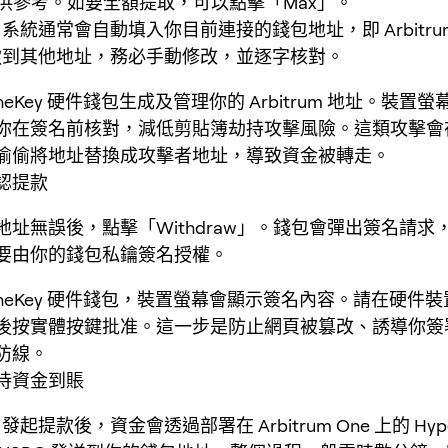
ce）供參考。如要全額提取，可以點擊「Max」。
系統通常會自動填入你目前連接的錢包地址，即 Arbitru
款到其他地址，務必手動修改，並逐字核對。
neKey 硬件錢包生成及管理你的 Arbitrum 地址。裝置
你在簽名前核對，減低剪貼簿劫持攻擊風險。這類攻擊會
偷偷將地址替換成攻擊者地址，導致資金被轉走。
認提款
地址無誤後，點擊「Withdraw」。錢包會彈出簽名請求
要由你的錢包私鑰簽名授權。
OneKey 硬件錢包，裝置螢幕會顯示簽名內容。請在硬件
後按實體按鍵批准。這一步是防止網頁被篡改、誘導你簽
防線。
待資金到賬
發起提款後，資金會透過部署在 Arbitrum One 上的 Hyperl