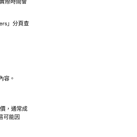
，實際時間會
fers」分頁查
易內容。
 計價，通常成
交易可能因