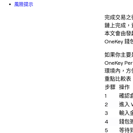
風險提示
完成交易之
鏈上完成，資
本文會由發
OneKey 
如果你主要是
OneKey
環境內，方
重點比較表
步驟
操作
1
確認
2
進入 W
3
輸入
4
錢包
5
等待