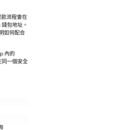
提款流程會在
m 錢包地址。
明如何配合
p 內的
中在同一個安全
詢