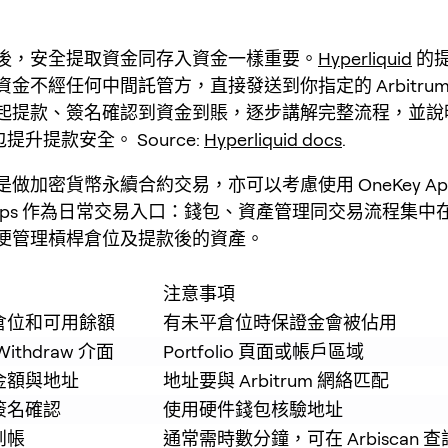
後，安全提取資金同存入資金一樣重要。
Hyperliquid
的
金不經任何中間託管方，直接發送到你指定的 Arbitru
起提款、簽名確認到資金到賬，逐步講解完整流程，並說
錢包提升提款安全。 Source:
Hyperliquid docs
.
做加密貨幣永續合約交易，亦可以考慮使用 OneKey Ap
 Perps 作為日常交易入口：錢包、資產管理同交易流程集
便管理槓桿倉位及提款後的資產。
注意事項
倉位和可用餘額
有未平倉位時保證金會被佔用
ithdraw 介面
Portfolio 頁面或帳戶區域
金額與地址
地址要與 Arbitrum 網絡匹配
簽名確認
使用硬件錢包核驗地址
到帳
通常需時數分鐘，可在 Arbiscan 查