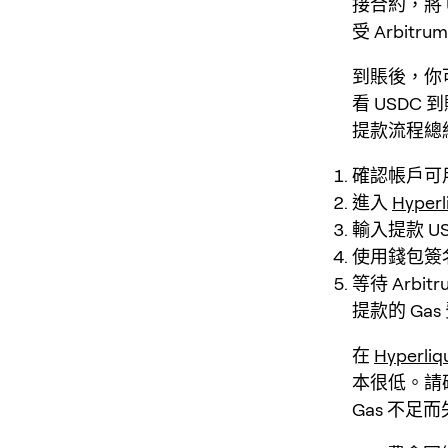
接合約，將
受 Arbit
到賬後，你
看 USDC 
提款流程總
確認帳戶可
進入
Hyperl
輸入提款 US
使用錢包簽
等待 Arbi
提款的 Gas
在
Hyperliq
本很低。請確
Gas 不足