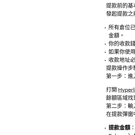
提款前的基
發起提款之
所有倉位已平
金額。
你的收款錢
如果你使用
收款地址
提款操作步
第一步：進
打開
Hyperl
餘額區域找到
第二步：輸
在提款彈窗
提款金額
：