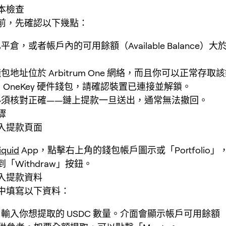
本檢查
前，先確認以下幾點：
倉，或者帳戶內的可用餘額（Available Balance）
包地址位於 Arbitrum One 網絡，而且你可以正常存取
 OneKey 硬件錢包，請確認裝置已連接並解鎖。
必須核對正確——鏈上提款一旦送出，通常無法撤回。
驟
入提款頁面
iquid
App，點擊右上角的錢包帳戶圖示或「Portfolio
「Withdraw」按鈕。
入提款資料
中填寫以下資料：
輸入你想提取的 USDC 數量。介面會顯示帳戶可用餘額（Ava