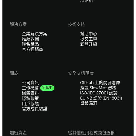
部落格
解決方案
技術支持
企業解決方案
幫助中心
推薦返佣
提交工單
聯名產品
韌體升級
官方經銷商
關於
安全 & 透明度
公司資訊
GitHub 上的開源倉庫
經過 SlowMist 審核
工作機會
招募中
ISO/IEC 27001 認證
媒體資料
EU NB 認證 (EN 18031)
隱私政策
舉報漏洞
用戶協議
官方成員驗證
加密資產
從其他應用程式錢包遷移