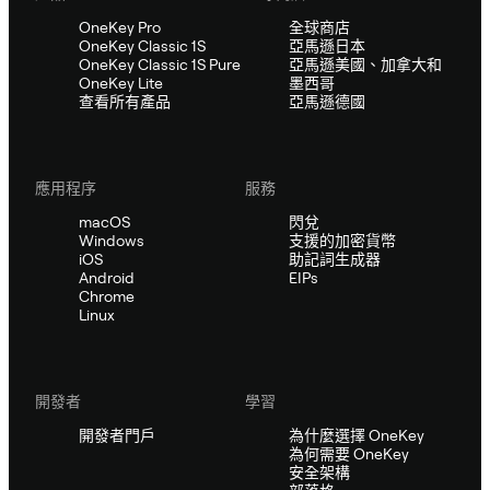
OneKey Pro
全球商店
OneKey Classic 1S
亞馬遜日本
OneKey Classic 1S Pure
亞馬遜美國、加拿大和
OneKey Lite
墨西哥
查看所有產品
亞馬遜德國
應用程序
服務
macOS
閃兌
Windows
支援的加密貨幣
iOS
助記詞生成器
Android
EIPs
Chrome
Linux
開發者
學習
開發者門戶
為什麼選擇 OneKey
為何需要 OneKey
安全架構