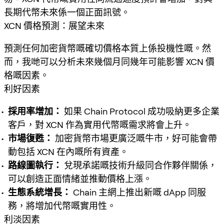
長期代幣未來係一個正面訊號。
XCN 價格預測：展望未來
預測任何加密貨幣嘅確切價格本質上係投機性嘅。然
而，我哋可以分析未來幾個月同幾年可能影響 XCN 價
格嘅因素。
利好因素
採用率增加：
如果 Chain Protocol 成功吸納更多企業
客戶，對 XCN 作為實用代幣嘅需求將會上升。
市場復甦：
加密貨幣市場更廣泛嘅牛市，好可能會帶
動包括 XCN 在內嘅所有資產。
路線圖執行：
兌現承諾嘅技術升級同合作夥伴關係，
可以創造正面情緒並推動價格上漲。
生態系統增長：
Chain 主網上推出新嘅 dApp 同服
務，將增加代幣嘅實用性。
利淡因素