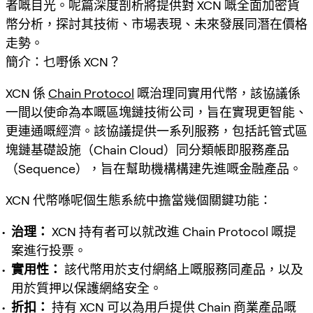
者嘅目光。呢篇深度剖析將提供對 XCN 嘅全面加密貨
幣分析，探討其技術、市場表現、未來發展同潛在價格
走勢。
簡介：乜嘢係 XCN？
XCN 係
Chain Protocol
嘅治理同實用代幣，該協議係
一間以使命為本嘅區塊鏈技術公司，旨在實現更智能、
更連通嘅經濟。該協議提供一系列服務，包括託管式區
塊鏈基礎設施（Chain Cloud）同分類帳即服務產品
（Sequence），旨在幫助機構構建先進嘅金融產品。
XCN 代幣喺呢個生態系統中擔當幾個關鍵功能：
治理：
XCN 持有者可以就改進 Chain Protocol 嘅提
案進行投票。
實用性：
該代幣用於支付網絡上嘅服務同產品，以及
用於質押以保護網絡安全。
折扣：
持有 XCN 可以為用戶提供 Chain 商業產品嘅