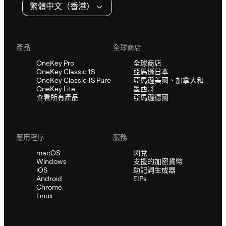
繁體中文（香港）
產品
全球商店
OneKey Pro
全球商店
OneKey Classic 1S
亞馬遜日本
OneKey Classic 1S Pure
亞馬遜美國、加拿大和
OneKey Lite
墨西哥
查看所有產品
亞馬遜德國
應用程序
服務
macOS
閃兌
Windows
支援的加密貨幣
iOS
助記詞生成器
Android
EIPs
Chrome
Linux