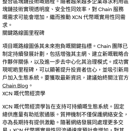
整合區塊鏈技術嘅過程。隨著越來越多企業尋求利用區
塊鏈技術實現透明度、安全性同效率，對 Chain 服務
嘅需求可能會增加，繼而推動 XCN 代幣嘅實用性同需
求。
關鍵路線圖里程碑
項目嘅路線圖係其未來抱負嘅關鍵指標。Chain 團隊已
制定持續發展計劃，包括增強其主網、建立新嘅戰略合
作夥伴關係，以及進一步去中心化其治理模式。成功實
現呢啲里程碑，可以顯著提升投資者信心，並吸引新用
戶加入生態系統。要獲取最新資訊，建議始終關注官方
Chain Blog
。
XCN 嘅代幣經濟學
XCN 嘅代幣經濟學旨在支持可持續嘅生態系統。固定
總供應量有助抵禦通脹。質押機制不僅保護網絡安全，
亦為長期持有提供激勵。隨著網絡發展同處理更多交
易，XCN 代幣嘅實用性同流通速度預計會增加，對其