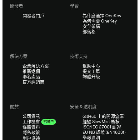
開發者
學習
開發者門戶
為什麼選擇 OneKey
為何需要 OneKey
安全架構
部落格
解決方案
技術支持
企業解決方案
幫助中心
推薦返佣
提交工單
聯名產品
韌體升級
官方經銷商
關於
安全 & 透明度
公司資訊
GitHub 上的開源倉庫
經過 SlowMist 審核
工作機會
招募中
ISO/IEC 27001 認證
媒體資料
EU NB 認證 (EN 18031)
隱私政策
舉報漏洞
用戶協議