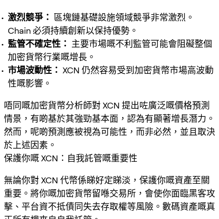
激烈競爭：
區塊鏈基礎設施領域競爭非常激烈。
Chain 必須持續創新以保持優勢。
監管不確定性：
主要市場嘅不利監管可能會阻礙整個
加密貨幣行業嘅增長。
市場波動性：
XCN 仍然容易受到加密貨幣市場高波動
性嘅影響。
唔同嘅加密貨幣分析師對 XCN 提出咗廣泛嘅價格預測
情景，有啲基於其強勁基本面，認為有顯著增長潛力。
然而，呢啲預測應被視為可能性，而非必然，並且取決
於上述因素。
保護你嘅 XCN：自我託管嘅重要性
無論你對 XCN 代幣係睇好定睇淡，保護你嘅資產至關
重要。將你嘅加密貨幣留喺交易所，會使你面臨黑客攻
擊、平台資不抵債同失去存取權等風險。數碼資產嘅真