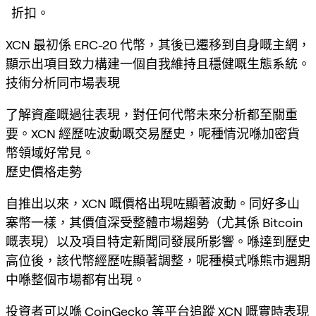
折扣。
XCN 最初係 ERC-20 代幣，其後已遷移到自身嘅主網，
顯示出項目致力構建一個自我維持且穩健嘅生態系統。
技術分析同市場表現
了解資產嘅過往表現，對任何代幣未來分析都至關重
要。XCN 經歷咗波動嘅交易歷史，呢種情況喺加密貨
幣領域好常見。
歷史價格走勢
自推出以來，XCN 嘅價格出現咗顯著波動。同好多山
寨幣一樣，其價值深受整體市場趨勢（尤其係 Bitcoin
嘅表現）以及項目特定新聞同發展所影響。喺達到歷史
高位後，該代幣經歷咗顯著調整，呢種模式喺熊市週期
中喺整個市場都有出現。
投資者可以喺
CoinGecko
等平台追蹤 XCN 嘅實時表現