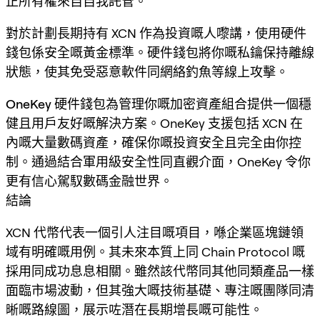
正所有權來自自我託管。
對於計劃長期持有 XCN 作為投資嘅人嚟講，使用硬件
錢包係安全嘅黃金標準。硬件錢包將你嘅私鑰保持離線
狀態，使其免受惡意軟件同網絡釣魚等線上攻擊。
OneKey
硬件錢包為管理你嘅加密資產組合提供一個穩
健且用戶友好嘅解決方案。OneKey 支援包括 XCN 在
內嘅大量數碼資產，確保你嘅投資安全且完全由你控
制。通過結合軍用級安全性同直觀介面，OneKey 令你
更有信心駕馭數碼金融世界。
結論
XCN 代幣代表一個引人注目嘅項目，喺企業區塊鏈領
域有明確嘅用例。其未來本質上同 Chain Protocol 嘅
採用同成功息息相關。雖然該代幣同其他同類產品一樣
面臨市場波動，但其強大嘅技術基礎、專注嘅團隊同清
晰嘅路線圖，展示咗潛在長期增長嘅可能性。