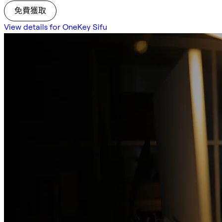
免費獲取
View details for OneKey Sifu