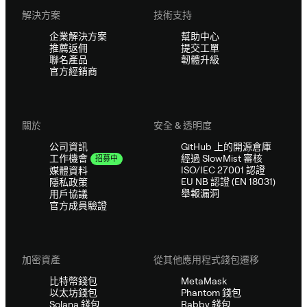
解決方案
技術支持
企業解決方案
幫助中心
推薦返佣
提交工單
聯名產品
韌體升級
官方經銷商
關於
安全 & 透明度
公司資訊
GitHub 上的開源倉庫
經過 SlowMist 審核
工作機會
招募中
ISO/IEC 27001 認證
媒體資料
EU NB 認證 (EN 18031)
隱私政策
舉報漏洞
用戶協議
官方成員驗證
加密資產
從其他應用程式錢包遷移
比特幣錢包
MetaMask
以太坊錢包
Phantom 錢包
Solana 錢包
Rabby 錢包