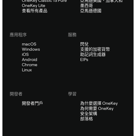
OneKey Classic 1S Pure
亞馬遜美國、加拿大和
OneKey Lite
墨西哥
查看所有產品
亞馬遜德國
應用程序
服務
macOS
閃兌
Windows
支援的加密貨幣
iOS
助記詞生成器
Android
EIPs
Chrome
Linux
開發者
學習
開發者門戶
為什麼選擇 OneKey
為何需要 OneKey
安全架構
部落格