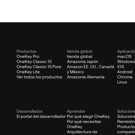
Productos
tienda global
Aplicaci
OneKey Pro
tienda global
macOS
OneKey Classic 1S
Amazonia Japón
Window
OneKey Classic 1S Pure
Amazon EE. UU., Canadá
iOS
OneKey Lite
y México
Android
Ver todos los productos
Amazonia Alemania
Chrome
Linux
Desarrollador
Aprender
Solucion
El portal del desarrollador
Por qué elegir OneKey
Solucion
Por qué necesitas
Remisión
OneKey
Producto
Arquitectura de
comparti