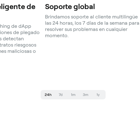
eligente de
Soporte global
Brindamos soporte al cliente multilingüe
las 24 horas, los 7 días de la semana para
shing de dApp
resolver sus problemas en cualquier
ciones de plegado
momento.
s detectan
ratos riesgosos
nes maliciosas o
24h
7d
1m
3m
1y