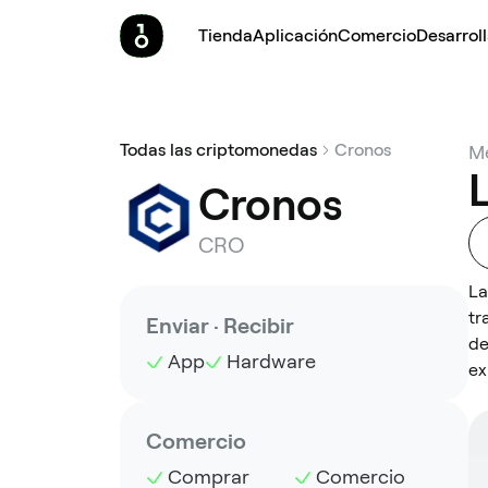
Tienda
Aplicación
Comercio
Desarrol
Todas las criptomonedas
Cronos
Me
Cronos
CRO
La
tr
Enviar · Recibir
de
App
Hardware
ex
Comercio
Comprar
Comercio