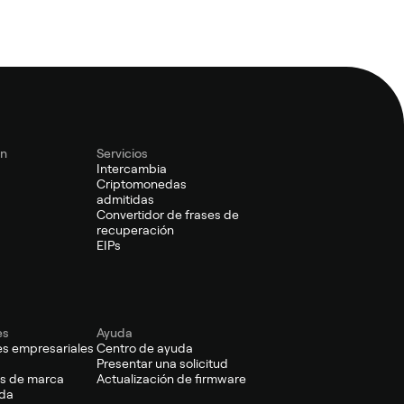
ón
Servicios
Intercambia
s
Criptomonedas
admitidas
Convertidor de frases de
recuperación
EIPs
es
Ayuda
es empresariales
Centro de ayuda
Presentar una solicitud
s de marca
Actualización de firmware
da