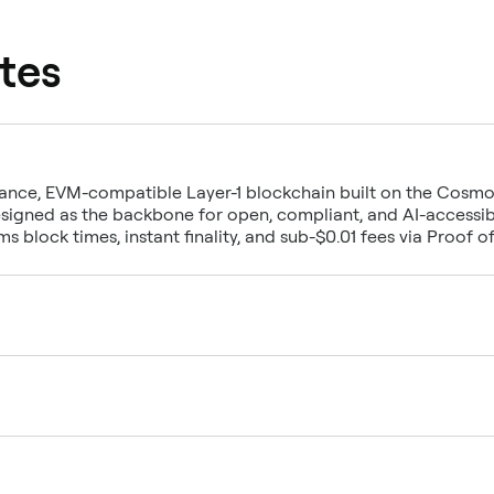
tes
mance, EVM-compatible Layer-1 blockchain built on the Cosmo
igned as the backbone for open, compliant, and AI-accessibl
 block times, instant finality, and sub-$0.01 fees via Proof o