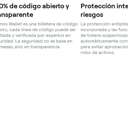
0% de código abierto y
Protección int
ansparente
riesgos
nos Wallet es una billetera de código
La protección antiphi
erto; cada línea de código puede ser
incorporada y las fun
itada y verificada por expertos en
de tokens sospechoso
uridad. La seguridad no se basa en
automáticamente cont
mesas, sino en transparencia.
para evitar aprobacio
robo de activos.