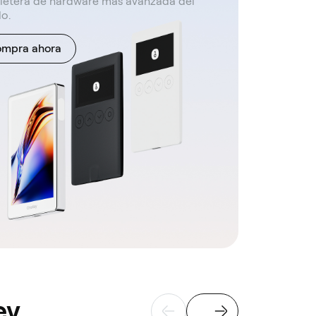
lletera de hardware más avanzada del
o.
mpra ahora
ey