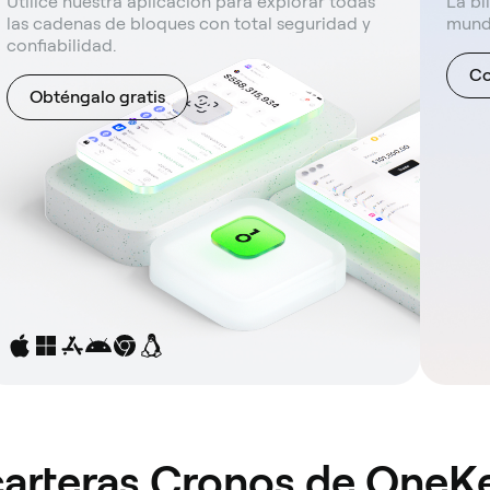
Utilice nuestra aplicación para explorar todas
La bi
las cadenas de bloques con total seguridad y
mund
confiabilidad.
Co
Obténgalo gratis
 carteras Cronos de OneK