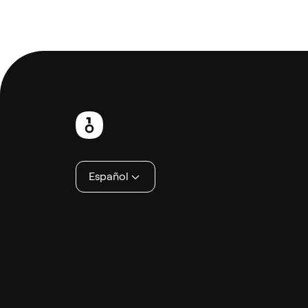
Pie
de
página
Español