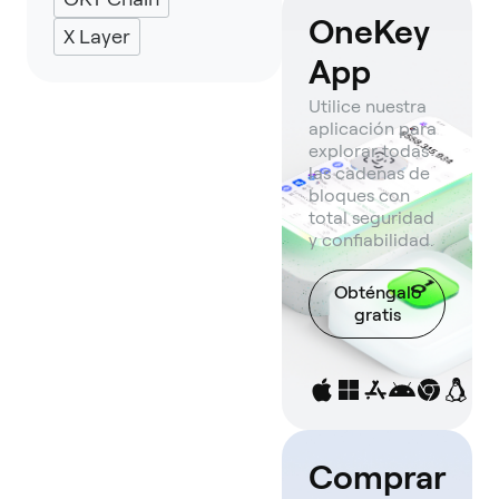
OneKey
X Layer
App
Utilice nuestra
aplicación para
explorar todas
las cadenas de
bloques con
total seguridad
y confiabilidad.
Obténgalo
gratis
Comprar