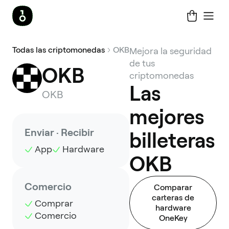
Todas las criptomonedas
OKB
Mejora la seguridad
de tus
OKB
criptomonedas
Las
OKB
mejores
Enviar · Recibir
billeteras
App
Hardware
OKB
Comercio
Comparar
carteras de
Comprar
hardware
Comercio
OneKey