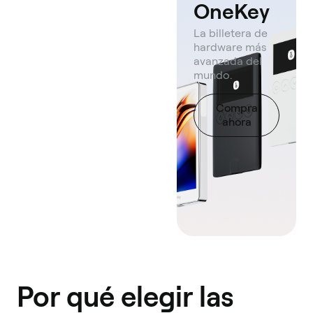
OneKey
La billetera de
hardware más
avanzada del
mundo.
Compra
ahora
Por qué elegir las