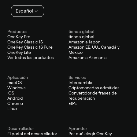
página
Español
Productos
tienda global
OneKey Pro
tienda global
OneKey Classic 1S
Amazonia Japón
OneKey Classic 1S Pure
Amazon EE. UU., Canadá y
OneKey Lite
México
Ver todos los productos
Amazonia Alemania
Aplicación
Servicios
macOS
Intercambia
Windows
Criptomonedas admitidas
iOS
Convertidor de frases de
Android
recuperación
Chrome
EIPs
Linux
Desarrollador
Aprender
El portal del desarrollador
Por qué elegir OneKey